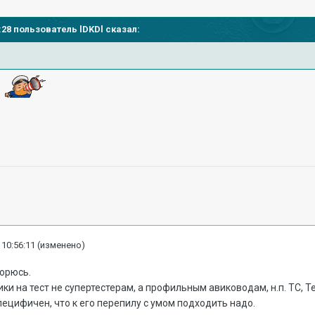
43:28 пользователь
lDKDl
сказал:
 10:56:11
(изменено)
торюсь.
ки на тест не супертестерам, а профильным авиководам, н.п. ТС, Те
пецифичен, что к его перепилу с умом подходить надо.