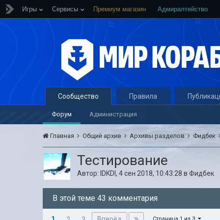
Игры
Сервисы
Премиум магазин
Адмиралтейство
Сообщество
Правила
Публикац
Форум
Администрация
Главная
Общий архив
Архивы разделов
Фидбек
Тестирование
Автор:
lDKDl
,
4 сен 2018, 10:43:28
в
Фидбек
В этой теме 43 комментария
1
Вперёд
2
3
Страница 1 из 3