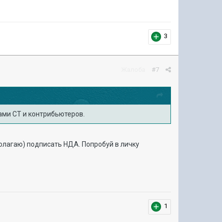
3
Жалоба
#7
лами СТ и контрибьютеров.
полагаю) подписать НДА. Попробуй в личку
1