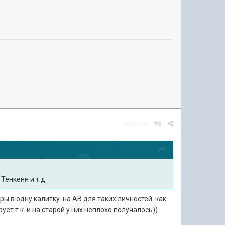
Жалоба
#6
Тенкенн и т.д.
ры в одну калитку на АВ для таких личностей как
ует т.к. и на старой у них неплохо получалось))