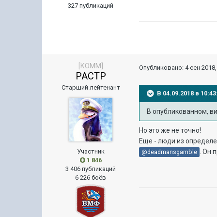
327 публикаций
[KOMM]
Опубликовано:
4 сен 2018,
PACTP
Старший лейтенант
В 04.09.2018 в 10:
В опубликованном, ви
Но это же не точно!
Еще - люди из определе
Участник
. Он 
@deadmansgamble
1 846
3 406 публикаций
6 226 боёв