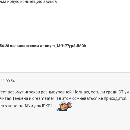
 ума новую концепцию авиков.
:56:28
пользователем anonym_MfH77ypSUMDk
 11:00:54
тест возьмут игроков разных уровней. Не знаю, есть ли среди СТ ум
читая Тенкена и dreameater_) в этом сомневаться не приходится.
сто на тесте АВ и для IDKDI!