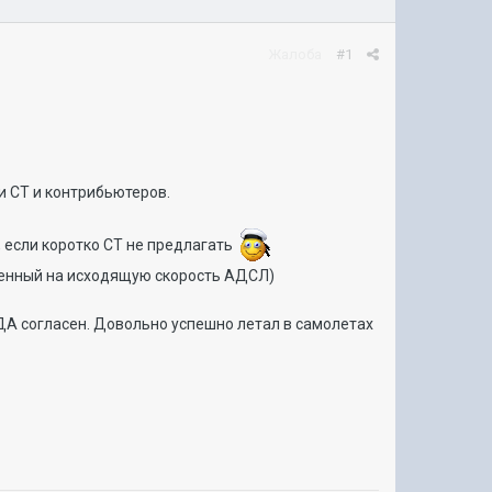
Жалоба
#1
и СТ и контрибьютеров.
), если коротко СТ не предлагать
дленный на исходящую скорость АДСЛ)
НДА согласен. Довольно успешно летал в самолетах