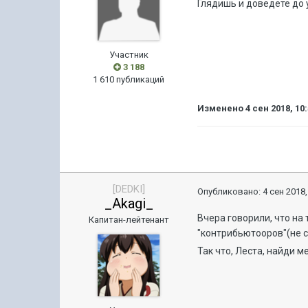
Глядишь и доведете до
Участник
3 188
1 610 публикаций
Изменено
4 сен 2018, 10
[DEDKI]
Опубликовано:
4 сен 2018,
_Akagi_
Вчера говорили, что на 
Капитан-лейтенант
"контрибьютооров"(не с
Так что, Леста, найди ме