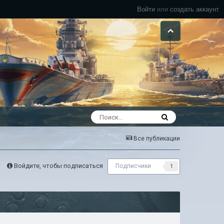
Войти
или
создать аккаунт
Все публикации
Войдите, чтобы подписаться
Подписчики
1