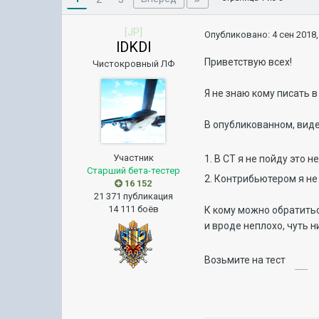
[JP]
Опубликовано:
4 сен 2018,
lDKDl
Приветствую всех!
Чистокровный ЛФ
Я не знаю кому писать в 
В опубликованном, виде
Участник
1. В СТ я не пойду это 
Старший бета-тестер
2. Контрибьютером я н
16 152
21 371 публикация
14 111 боёв
К кому можно обратитьс
и вроде неплохо, чуть н
Возьмите на тест