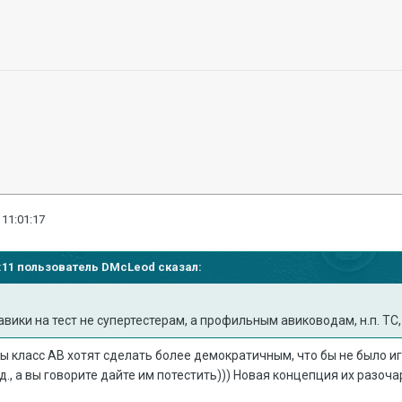
 11:01:17
56:11 пользователь
DMcLeod
сказал:
вики на тест не супертестерам, а профильным авиководам, н.п. ТС, 
ы класс АВ хотят сделать более демократичным, что бы не было иг
д., а вы говорите дайте им потестить))) Новая концепция их разочар