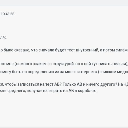
 10:43:28
л/с.
о было сказано, что сначала будет тест внутренний, а потом силам
не по мне (немного знаком со структурой, но о ней тут писать нельзя
е смогу быть по определению из за моего интернета (слишком ме
я, чтобы записаться на тест АВ? Только АВ и ничего другого? На 
иже среднего, получается играть на АВ в кораблях.