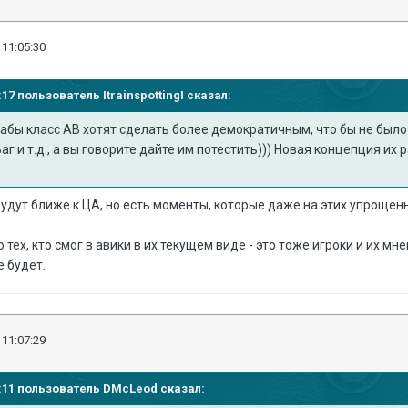
 11:05:30
01:17 пользователь
ItrainspottingI
сказал:
абы класс АВ хотят сделать более демократичным, что бы не было
г и т.д., а вы говорите дайте им потестить))) Новая концепция их р
будут ближе к ЦА, но есть моменты, которые даже на этих упроще
 тех, кто смог в авики в их текущем виде - это тоже игроки и их м
 будет.
 11:07:29
56:11 пользователь
DMcLeod
сказал: