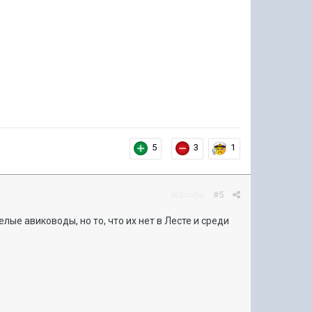
5
3
1
Жалоба
#5
елые авиководы, но то, что их нет в Лесте и среди