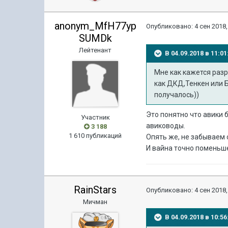
anonym_MfH77yp
Опубликовано:
4 сен 2018,
SUMDk
Лейтенант
В 04.09.2018 в 11:
Мне как кажется разр
как ДКД,Тенкен или Ба
получалось))
Это понятно что авики 
Участник
авиководы.
3 188
1 610 публикаций
Опять же, не забываем о
И вайна точно поменьше
RainStars
Опубликовано:
4 сен 2018,
Мичман
В 04.09.2018 в 10: