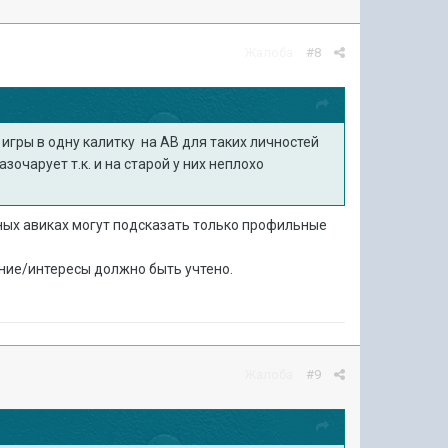
Жалоба
#8
 игры в одну калитку на АВ для таких личностей
азочарует т.к. и на старой у них неплохо
нных авиках могут подсказать только профильные
нение/интересы должно быть учтено.
Жалоба
#9