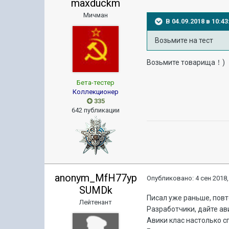
maxduckm
Мичман
В 04.09.2018 в 10:
Возьмите на тест
Возьмите товарища！)
Бета-тестер
Коллекционер
335
642 публикации
anonym_MfH77yp
Опубликовано:
4 сен 2018,
SUMDk
Писал уже раньше, пов
Лейтенант
Разработчики, дайте ави
Авики клас настолько с