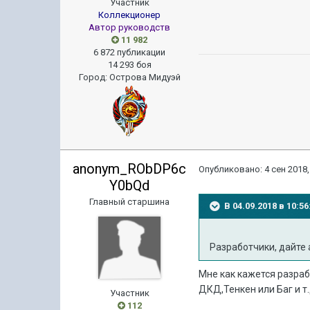
Участник
Коллекционер
Автор руководств
11 982
6 872 публикации
14 293 боя
Город
:
Острова Мидуэй
anonym_RObDP6c
Опубликовано:
4 сен 2018,
Y0bQd
Главный старшина
В 04.09.2018 в 10:
Разработчики, дайте а
Мне как кажется разраб
ДКД,Тенкен или Баг и т.
Участник
112