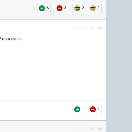
6
3
2
3
Жалоба
#2
2 ваш пункт.
1
2
Жалоба
#3