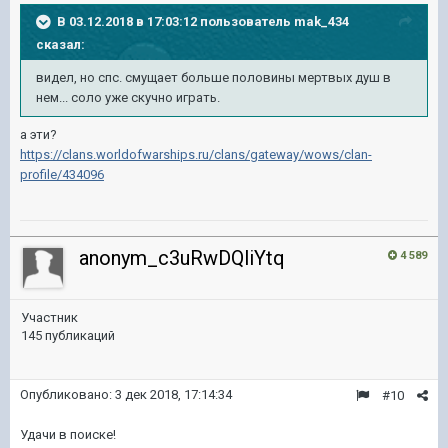
В 03.12.2018 в 17:03:12 пользователь
mak_434
сказал:
видел, но спс. смущает больше половины мертвых душ в
нем... соло уже скучно играть.
а эти?
https://clans.worldofwarships.ru/clans/gateway/wows/clan-
profile/434096
anonym_c3uRwDQliYtq
4 589
Участник
145 публикаций
Опубликовано:
3 дек 2018, 17:14:34
#10
Удачи в поиске!