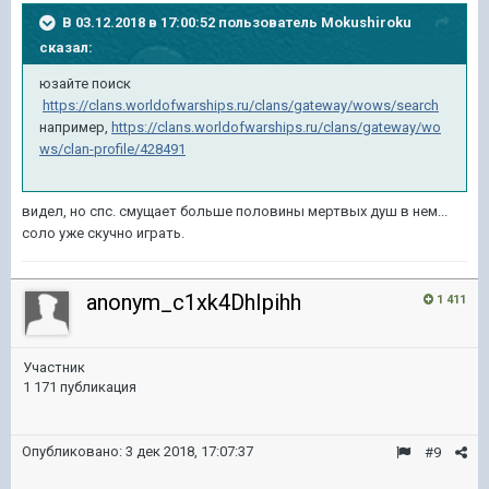
В 03.12.2018 в 17:00:52 пользователь
Mokushiroku
сказал:
юзайте поиск
https://clans.worldofwarships.ru/clans/gateway/wows/search
например,
https://clans.worldofwarships.ru/clans/gateway/wo
ws/clan-profile/428491
видел, но спс. смущает больше половины мертвых душ в нем...
соло уже скучно играть.
anonym_c1xk4DhIpihh
1 411
Участник
1 171 публикация
Опубликовано:
3 дек 2018, 17:07:37
#9