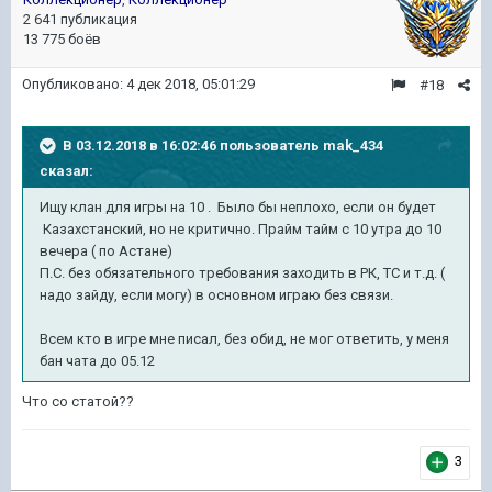
2 641 публикация
13 775 боёв
Опубликовано:
4 дек 2018, 05:01:29
#18
В 03.12.2018 в 16:02:46 пользователь
mak_434
сказал:
Ищу клан для игры на 10 . Было бы неплохо, если он будет
Казахстанский, но не критично. Прайм тайм с 10 утра до 10
вечера ( по Астане)
П.С. без обязательного требования заходить в РК, ТС и т.д. (
надо зайду, если могу) в основном играю без связи.
Всем кто в игре мне писал, без обид, не мог ответить, у меня
бан чата до 05.12
Что со статой??
3