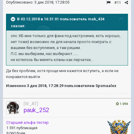
Опубликовано:
3 дек 2018, 17:28:05
#11
В 03.12.2018 в 16:31:01 пользователь
mak_434
сказал:
спс. КБ мне только для фана под настроение, есть хорошо,
нет тоже) возможно ли для начала просто поиграть с
вашими без вступления, а там решим.
П.С. мы выбираем, нас выбирают......
не хотелось бы менять кланы как перчатки...
Да без проблем, хотя проще мне кажется вступить, а если не
понравится выйти
Изменено
3 дек 2018, 17:28:29
пользователем Spsmaalex
[W_AT]
1 094
pauk_252
Старший альфа-тестер
1 591 публикация
9 060 боёв