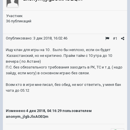
Участник
36 публикаций
Опубликовано:
3 дек 2018, 16:02:46
#1
Ищу клан для игры на 10 . Было бы неплохо, если он будет
Казахстанский, но не критично. Прайм тайм с 10 утра до 10
вечера ( по Астане)
П.С. без обязательного требования заходить в РК, ТС и т.д. ( надо
зайду, если могу) в основном играю без связи.
Всем кто в игре мне писал, без обид, не мог ответить, у меня бан
чата до 05.12
Изменено
4 дек 2018, 04:16:29
пользователем
anonym_jlgbJlxAOEQm