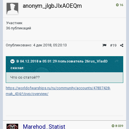
anonym_jlgbJlxAOEQm
16
Участник
36 публикаций
Опубликовано:
4 дек 2018, 05:20:13
#19
В 04.12.2018 в 05:01:29 пользователь
26rus_VladD
сказал:
Что со статой??
https://worldofwarships.ru/ru/community/accounts/47837428-
mak_434/!/pvp/overview/
Marehod_Statist
8 039