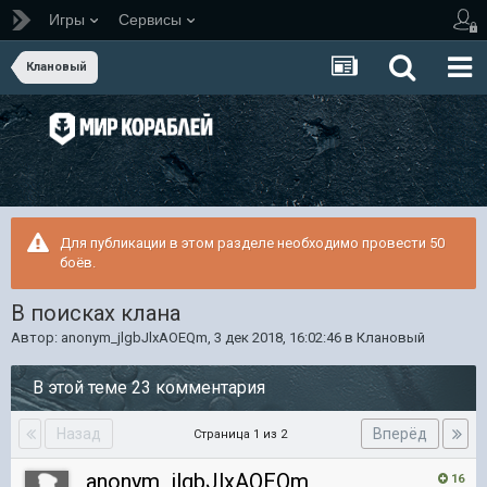
Игры
Сервисы
Клановый
Для публикации в этом разделе необходимо провести 50
боёв.
В поисках клана
Автор:
anonym_jlgbJlxAOEQm
,
3 дек 2018, 16:02:46
в
Клановый
В этой теме 23 комментария
Назад
Вперёд
Страница 1 из 2
anonym_jlgbJlxAOEQm
16