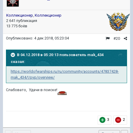
Коллекционер
,
Коллекционер
2 641 публикация
13 775 боёв
Опубликовано:
4 дек 2018, 05:23:04
#20
В 04.12.2018 в 05:20:13 пользователь
mak_434
сказал:
https://worldofwarships.ru/ru/community/accounts/47837428-
mak_434/!/pvp/overview/
Слабовато, Удачи в поиске!
3
2