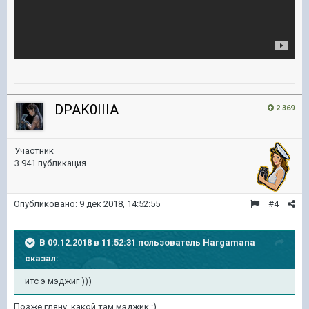
DPAK0IIIA
2 369
Участник
3 941 публикация
Опубликовано:
9 дек 2018, 14:52:55
#4
В 09.12.2018 в 11:52:31 пользователь
Hargamana
сказал:
итс
э мэджиг )))
Позже гляну, какой там мэджик
:)