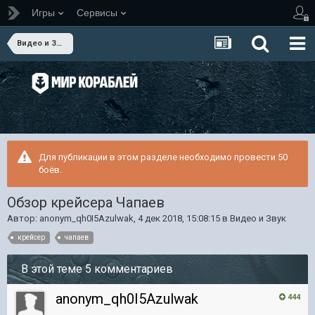
Игры
Сервисы
Видео и Звук
Для публикации в этом разделе необходимо провести 50
боёв.
Обзор крейсера Чапаев
Автор:
anonym_qh0I5Azulwak
,
4 дек 2018, 15:08:15
в
Видео и Звук
крейсер
чапаев
В этой теме 5 комментариев
anonym_qh0I5Azulwak
444