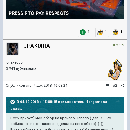
1
1
1
DPAK0IIIA
2 369
Участник
3 941 публикация
Опубликовано:
4 дек 2018, 16:08:24
#2
В 04.12.2018 в 15:08:15 пользователь
Hargamana
сказал:
Всем привет) мой обзор на крейсер Чапаев!) давненько
собирался и вот наконец сделал на него обзор))))))
Если в общем, то крейсер просто огонь))))) очень понра)