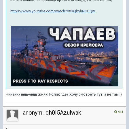
https://www.youtube.com/watch?v=R6jbyhNCOQw
Никаких
няш-мяш
жмяк! Ролик где? Хочу смотреть тут, а не там :)
anonym_qh0I5Azulwak
444