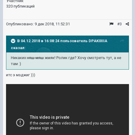
Участник
320 публикаций
Опубликовано:
9 дек 2018, 11:52:31
#3
В 04.12.2018 в 16:08:24 пользователь
DPAK0IIIA
сказал:
Никаких
няш-мяш
жмяк! Ролик где? Хочу смотреть тут, а не
там :)
итс э мэджиг )))