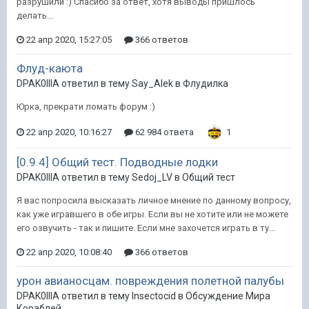
разрушили :) Спасибо за ответ, хотя выводы пришлось
делать...
22 апр 2020, 15:27:05
366 ответов
Флуд-каюта
DPAK0IIIA ответил в тему Say_Alek в
Флудилка
Юрка, прекрати ломать форум :)
22 апр 2020, 10:16:27
62 984 ответа
1
[0.9.4] Общий тест. Подводные лодки
DPAK0IIIA ответил в тему Sedoj_LV в
Общий тест
Я вас попросила высказать личное мнение по данному вопросу,
как уже игравшего в обе игры. Если вы не хотите или не можете
его озвучить - так и пишите. Если мне захочется играть в ту...
22 апр 2020, 10:08:40
366 ответов
урон авианосцам. повреждения полетной палубы
DPAK0IIIA ответил в тему Insectocid в
Обсуждение Мира
Кораблей