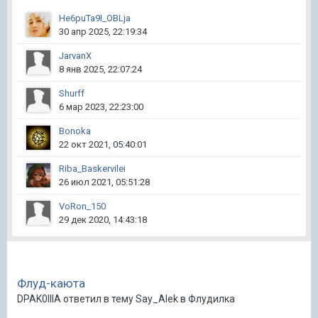
He6puTa9I_OBLja
30 апр 2025, 22:19:34
JarvanX
8 янв 2025, 22:07:24
Shurff
6 мар 2023, 22:23:00
Bonoka
22 окт 2021, 05:40:01
Riba_Baskervilei
26 июл 2021, 05:51:28
VoRon_150
29 дек 2020, 14:43:18
Флуд-каюта
DPAK0IIIA ответил в тему Say_Alek в
Флудилка