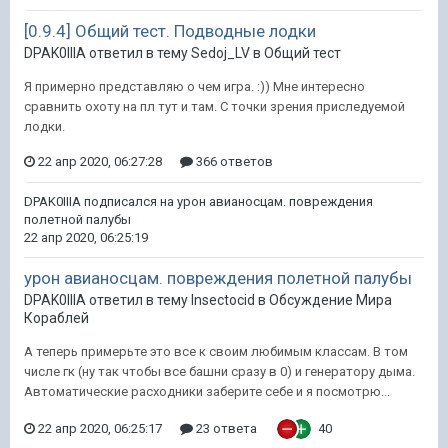
[0.9.4] Общий тест. Подводные лодки
DPAK0IIIA ответил в тему Sedoj_LV в
Общий тест
Я примерно представляю о чем игра. :)) Мне интересно
сравнить охоту на пл тут и там. С точки зрения приследуемой
лодки.
22 апр 2020, 06:27:28
366 ответов
DPAK0IIIA
подписался на
урон авианосцам. повреждения
полетной палубы
22 апр 2020, 06:25:19
урон авианосцам. повреждения полетной палубы
DPAK0IIIA ответил в тему Insectocid в
Обсуждение Мира
Кораблей
А теперь примерьте это все к своим любимым классам. В том
числе гк (ну так чтобы все башни сразу в 0) и генератору дыма.
Автоматические расходники заберите себе и я посмотрю...
22 апр 2020, 06:25:17
23 ответа
40