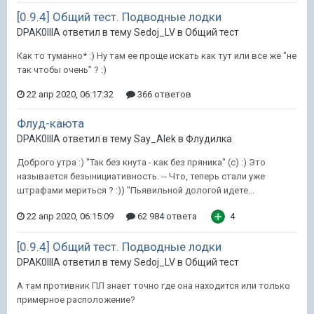
[0.9.4] Общий тест. Подводные лодки
DPAK0IIIA ответил в тему Sedoj_LV в
Общий тест
Как то туманно* :) Ну там ее проще искать как тут или все же "не
так чтобы очень" ? :)
22 апр 2020, 06:17:32
366 ответов
Флуд-каюта
DPAK0IIIA ответил в тему Say_Alek в
Флудилка
Доброго утра :) "Так без кнута - как без пряника" (с) :) Это
называется безынициативность. -- Что, теперь стали уже
штрафами мериться ? :)) "Пьявильной дологой идете...
22 апр 2020, 06:15:09
62 984 ответа
4
[0.9.4] Общий тест. Подводные лодки
DPAK0IIIA ответил в тему Sedoj_LV в
Общий тест
А там противник ПЛ знает точно где она находится или только
примерное расположение?