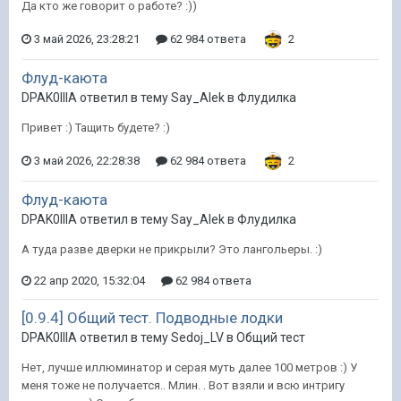
Да кто же говорит о работе? :))
3 май 2026, 23:28:21
62 984 ответа
2
Флуд-каюта
DPAK0IIIA ответил в тему Say_Alek в
Флудилка
Привет :) Тащить будете? :)
3 май 2026, 22:28:38
62 984 ответа
2
Флуд-каюта
DPAK0IIIA ответил в тему Say_Alek в
Флудилка
А туда разве дверки не прикрыли? Это лангольеры. :)
22 апр 2020, 15:32:04
62 984 ответа
[0.9.4] Общий тест. Подводные лодки
DPAK0IIIA ответил в тему Sedoj_LV в
Общий тест
Нет, лучше иллюминатор и серая муть далее 100 метров :) У
меня тоже не получается.. Млин. . Вот взяли и всю интригу