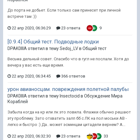
До порта не добьет. Если только сам принесет при личной
встрече там :))
22 апр 2020, 06:36:29
23 ответа
9
[0.9.4] Общий тест. Подводные лодки
DPAK0IIIA ответил в тему Sedoj_LV в
Общий тест
Весьма дельный совет. Спасибо что в гугл не послали. Хотя до
вечера у вас есть еще время.
22 апр 2020, 06:34:45
366 ответов
урон авианосцам. повреждения полетной палубы
DPAK0IIIA ответил в тему Insectocid в
Обсуждение Мира
Кораблей
Забыла когда на кр или лк это ловила. Флажки обычно решают
эту проблему. Зато отхватить залп бб с ЛК на пол моськи АВ -
легко и быстро :) Да.. может эсминцам цитадели вернем? А...
22 апр 2020, 06:32:30
23 ответа
33