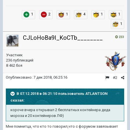
1
2
1
4
1
1
1
CJLoHoBa9I_KoCTb________
233
Участник
236 публикаций
8 462 боя
Опубликовано:
7 дек 2018, 06:25:16
#2
В 07.12.2018 в 06:21:10 пользователь
ATLANTSON
сказал:
короче вчера открывал 2 бесплатных контейнера деда
мороза и 20 контейнеров ЛФ)
Мне помнитца, что кто то говорил,что с форумом завязывает