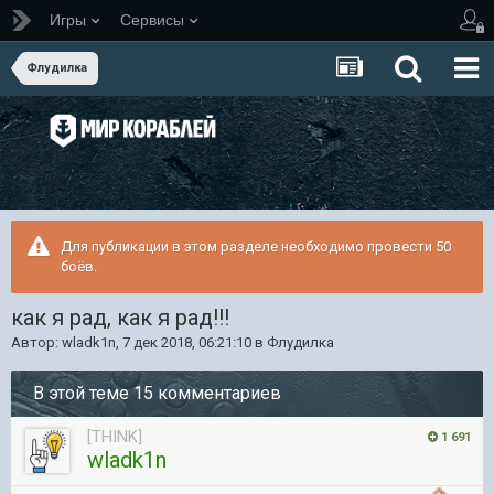
Игры
Сервисы
Флудилка
Для публикации в этом разделе необходимо провести 50
боёв.
как я рад, как я рад!!!
Автор:
wladk1n
,
7 дек 2018, 06:21:10
в
Флудилка
В этой теме 15 комментариев
[THINK]
1 691
wladk1n