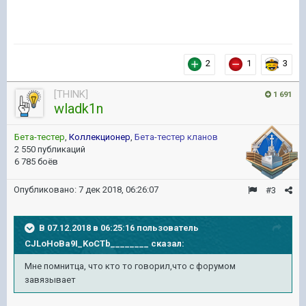
2
1
3
[THINK]
1 691
wladk1n
Бета-тестер
,
Коллекционер
,
Бета-тестер кланов
2 550 публикаций
6 785 боёв
Опубликовано:
7 дек 2018, 06:26:07
#3
В 07.12.2018 в 06:25:16 пользователь
CJLoHoBa9I_KoCTb________
сказал:
Мне помнитца, что кто то говорил,что с форумом
завязывает