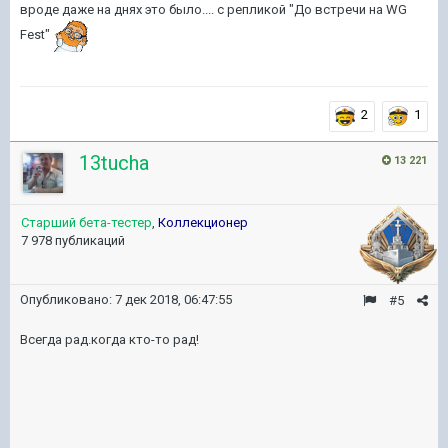
вроде даже на днях это было.... с репликой "До встречи на WG
Fest"
2
1
13tucha
13 221
Старший бета-тестер
,
Коллекционер
7 978 публикаций
Опубликовано:
7 дек 2018, 06:47:55
#5
Всегда рад.когда кто-то рад!