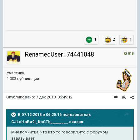
1
2
1
RenamedUser_74441048
818
Участник
1 003 публикации
Опубликовано:
7 дек 2018, 06:49:12
#6
В 07.12.2018 в 06:25:16 пользователь
CJLoHoBa9I_KoCTb________
сказал:
Мне помнитца, что кто то говорил,что с форумом
завязывает