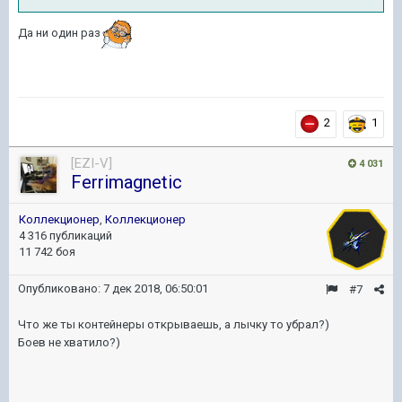
Да ни один раз
2
1
[EZI-V]
4 031
Ferrimagnetic
Коллекционер
,
Коллекционер
4 316 публикаций
11 742 боя
Опубликовано:
7 дек 2018, 06:50:01
#7
Что же ты контейнеры открываешь, а лычку то убрал?)
Боев не хватило?)