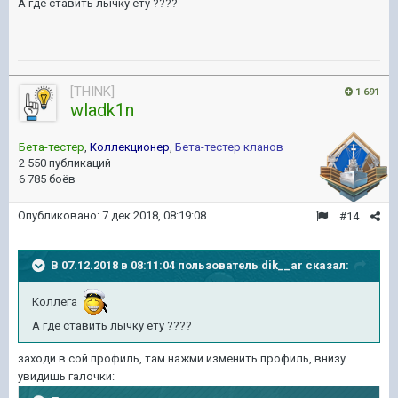
А где ставить лычку ету ????
[THINK]
1 691
wladk1n
Бета-тестер
,
Коллекционер
,
Бета-тестер кланов
2 550 публикаций
6 785 боёв
Опубликовано:
7 дек 2018, 08:19:08
#14
В 07.12.2018 в 08:11:04 пользователь
dik__ar
сказал:
Коллега
А где ставить лычку ету ????
заходи в сой профиль, там нажми изменить профиль, внизу
увидишь галочки: