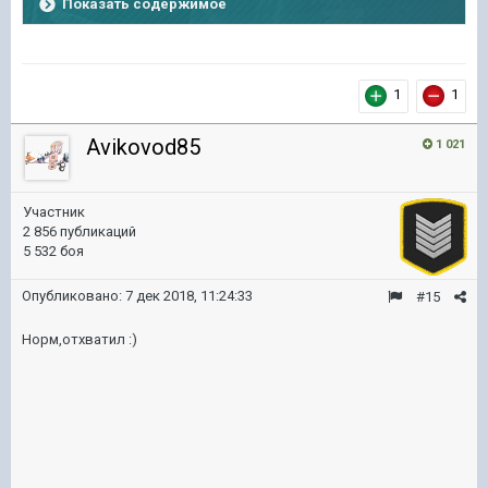
Показать содержимое
1
1
Avikovod85
1 021
Участник
2 856 публикаций
5 532 боя
Опубликовано:
7 дек 2018, 11:24:33
#15
Норм,отхватил :)