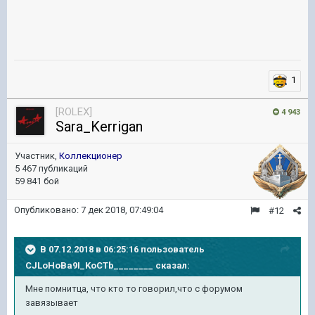
1
[ROLEX]
4 943
Sara_Kerrigan
Участник,
Коллекционер
5 467 публикаций
59 841 бой
Опубликовано:
7 дек 2018, 07:49:04
#12
В 07.12.2018 в 06:25:16 пользователь
CJLoHoBa9I_KoCTb________
сказал:
Мне помнитца, что кто то говорил,что с форумом
завязывает