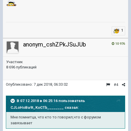
1
anonym_cshZPkJSuJUb
10 976
Участник
8 696 публикаций
Опубликовано:
7 дек 2018, 06:33:02
#4
В 07.12.2018 в 06:25:16 пользователь
CJLoHoBa9I_KoCTb________
сказал:
Мне помнитца, что кто то говорил,что с форумом
завязывает