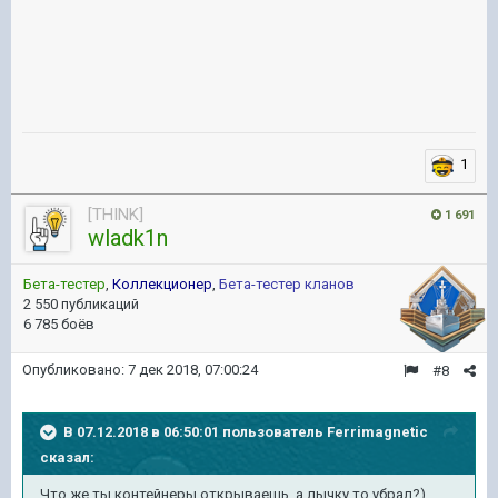
1
[THINK]
1 691
wladk1n
Бета-тестер
,
Коллекционер
,
Бета-тестер кланов
2 550 публикаций
6 785 боёв
Опубликовано:
7 дек 2018, 07:00:24
#8
В 07.12.2018 в 06:50:01 пользователь
Ferrimagnetic
сказал:
Что же ты контейнеры открываешь, а лычку то убрал?)