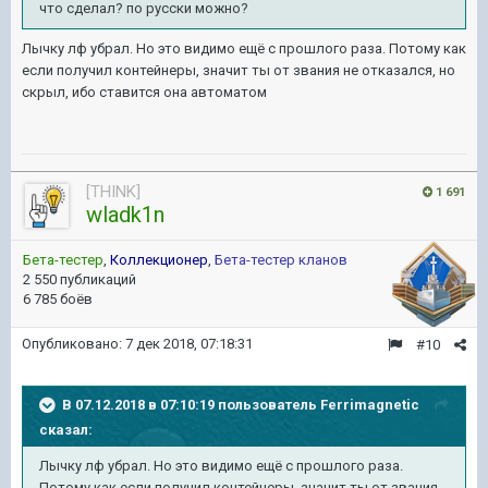
что сделал? по русски можно?
Лычку лф убрал. Но это видимо ещё с прошлого раза. Потому как
если получил контейнеры, значит ты от звания не отказался, но
скрыл, ибо ставится она автоматом
[THINK]
1 691
wladk1n
Бета-тестер
,
Коллекционер
,
Бета-тестер кланов
2 550 публикаций
6 785 боёв
Опубликовано:
7 дек 2018, 07:18:31
#10
В 07.12.2018 в 07:10:19 пользователь
Ferrimagnetic
сказал:
Лычку лф убрал. Но это видимо ещё с прошлого раза.
Потому как если получил контейнеры, значит ты от звания