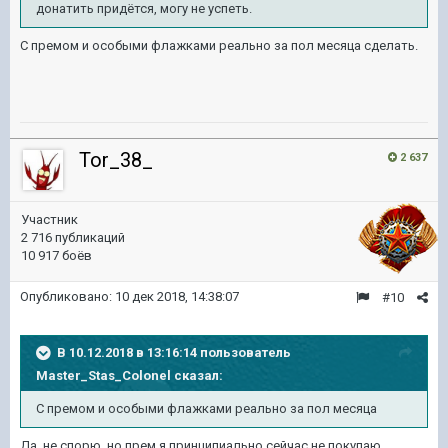
донатить придётся, могу не успеть.
С премом и особыми флажками реально за пол месяца сделать.
Tor_38_
2 637
Участник
2 716 публикаций
10 917 боёв
Опубликовано:
10 дек 2018, 14:38:07
#10
В 10.12.2018 в 13:16:14 пользователь
Master_Stas_Colonel
сказал:
С премом и особыми флажками реально за пол месяца
Да, не спорю, но прем я принципиально сейчас не покупаю.