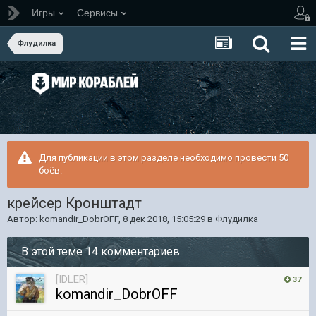
Игры
Сервисы
Флудилка
Для публикации в этом разделе необходимо провести 50
боёв.
крейсер Кронштадт
Автор:
komandir_DobrOFF
,
8 дек 2018, 15:05:29
в
Флудилка
В этой теме 14 комментариев
[IDLER]
37
komandir_DobrOFF