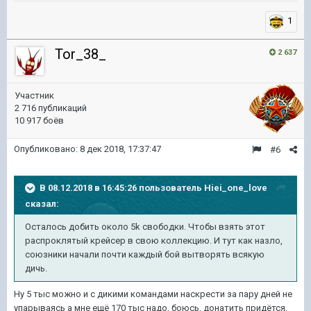
1
Tor_38_
2 637
Участник
2 716 публикаций
10 917 боёв
Опубликовано:
8 дек 2018, 17:37:47
#6
В 08.12.2018 в 16:45:26 пользователь
Hiei_one_love
сказал:
Осталось добить около 5k свободки. Чтобы взять этот
распроклятый крейсер в свою коллекцию. И тут как назло,
союзники начали почти каждый бой вытворять всякую
дичь.
Ну 5 тыс можно и с дикими командами наскрести за пару дней не
упарываясь а мне ещё 170 тыс надо, боюсь, донатить придётся,