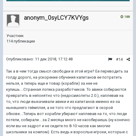
anonym_0syLCY7KVYgs
188
Участник
114 публикации
Опубликовано:
11 дек 2018, 17:12:48
#14
Так а в чем тогда смысл свободки в этой игре? Ее переводить за
голду дорого, на ускорение обучения капитанов ее потратить
нельзя, а теперь еще и товар (корабли) за нее не
купишь....Странная логика разработчиков. То авики собираются
превратить в непонятно что (недосамолеты 2.0.), наплевав на
то, что люди выкачивали авики и их капитанов именно из-за
нынешнего геймплея, а не того что предлагают в скорой
обнове....Теперь вот корабли убирают наплевав на то, что люди
потели, собирали....за 2 месяца много не насобираешь (ну конечно
если вы не задрот и не сидите по 8-10 часов как многие
школьники за компом). Есть ведь и взрослые игроки, которые с