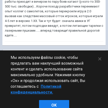
работы приходят и вечером по пару боев катают (у кого-то 300-
500 тыс. свободки)....Короче походу разработчики перенимают
опыт коллег с самолетов, которые перекроили игру в 2.0
вызвав как следствие массовый отток игроков, которые играли
4-5 лет в версию 1.ХХ. Так и тут будет: сначала авики в УГ
превратят, потом подлодки введут, а потом летающие тарелки с
лазерными пушками.......вперед товарищи! правильной дорогой
идете.....
Подписчики
0
×
Мы используем файлы cookie, чтобы
предлагать вам наилучший возможный
ПЕРЕЙТИ К СПИСКУ ТЕМ
контент и сделать использование сайта
Флудилка
максимально удобным. Нажимая кнопку
«Ок» и продолжая использовать сайт, Вы
соглашаетесь с
Политикой
конфиденциальности.
Стиль
OK
Powered by Invision Community