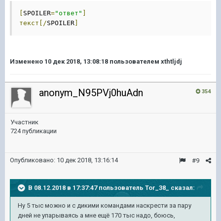
[
SPOILER
=
"ответ"
]
текст[/
SPOILER
]
Изменено
10 дек 2018, 13:08:18
пользователем xthtljdj
anonym_N95PVj0huAdn
354
Участник
724 публикации
Опубликовано:
10 дек 2018, 13:16:14
#9
В 08.12.2018 в 17:37:47 пользователь
Tor_38_
сказал:
Ну 5 тыс можно и с дикими командами наскрести за пару
дней не упарываясь а мне ещё 170 тыс надо, боюсь,