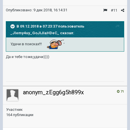
Опубликовано:
9 дек 2018, 16:14:31
#11
В 09.12.2018 в 07:23:37 пользователь
_JIemy4uy_GoJIJIaHDeC_
сказал:
Удачи в поисках!!!
Да и тебе тоже,удачи))))
anonym_zEgg6g5h899x
71
Участник
164 публикации