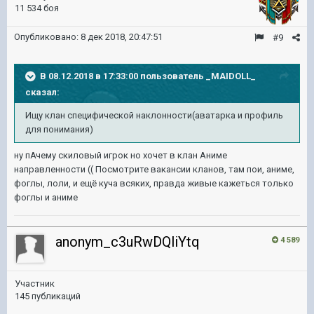
11 534 боя
Опубликовано:
8 дек 2018, 20:47:51
#9
В 08.12.2018 в 17:33:00 пользователь
_MAIDOLL_
сказал:
Ищу клан специфической наклонности(аватарка и профиль
для понимания)
ну пАчему скиловый игрок но хочет в клан Аниме
направленности (( Посмотрите вакансии кланов, там пои, аниме,
фоглы, лоли, и ещё куча всяких, правда живые кажеться только
фоглы и аниме
anonym_c3uRwDQliYtq
4 589
Участник
145 публикаций