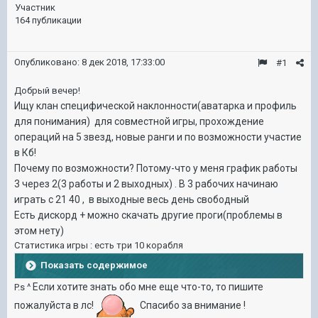
Участник
164 публикации
Опубликовано:
8 дек 2018, 17:33:00
#1
Добрый вечер!
Ищу клан специфической наклонности(аватарка и профиль
для понимания) для совместной игры, прохождение
операций на 5 звезд, новые ранги и по возможности участие
в Кб!
Почему по возможности? Потому-что у меня график работы
3 через 2(3 работы и 2 выходных) . В 3 рабочих начинаю
играть с 21 40 , в выходные весь день свободный
Есть дискорд + можно скачать другие проги(проблемы в
этом нету)
Статистика игры
: есть три 10 корабля
Показать содержимое
Если хотите знать обо мне еще что-то, то пишите
P.s ^
пожалуйста в лс!
Спасибо за внимание !