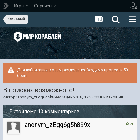
Игры
Сервисы
Клановый
Для публикации в этом разделе необходимо провести 50
боёв.
В поисках возможного!
Автор:
anonym_zEgg6g5h899x
,
8 дек 2018, 17:33:00
в
Клановый
В этой теме 13 комментариев
anonym_zEgg6g5h899x
71