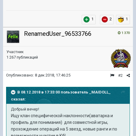
1
2
1
RenamedUser_96533766
1 370
Участник
1 267 публикаций
Опубликовано:
8 дек 2018, 17:46:25
#2
В 08.12.2018 в 17:33:00 пользователь
_MAIDOLL_
сказал:
Добрый вечер!
Ищу клан специфической наклонности(аватарка и
профиль для понимания) для совместной игры,
прохождение операций на 5 звезд, новые ранги и по
возможности участие в Кб!