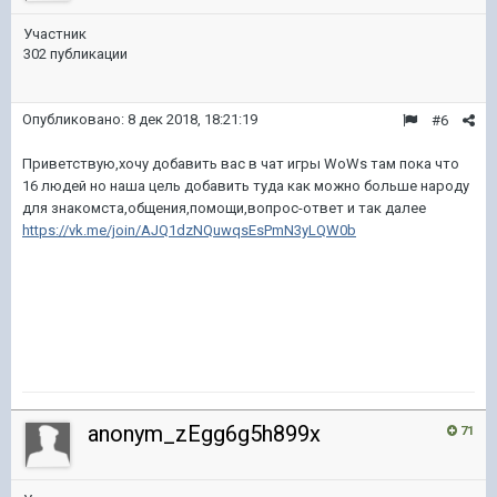
Участник
302 публикации
Опубликовано:
8 дек 2018, 18:21:19
#6
Приветствую,хочу добавить вас в чат игры WoWs там пока что
16 людей но наша цель добавить туда как можно больше народу
для знакомста,общения,помощи,вопрос-ответ и так далее
https://vk.me/join/AJQ1dzNQuwqsEsPmN3yLQW0b
anonym_zEgg6g5h899x
71