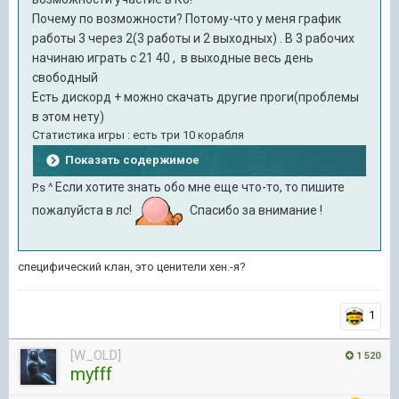
Почему по возможности? Потому-что у меня график
работы 3 через 2(3 работы и 2 выходных) . В 3 рабочих
начинаю играть с 21 40 , в выходные весь день
свободный
Есть дискорд + можно скачать другие проги(проблемы
в этом нету)
Статистика игры
: есть три 10 корабля
Показать содержимое
Если хотите знать обо мне еще что-то, то пишите
P.s ^
пожалуйста в лс!
Спасибо за внимание !
специфический клан, это ценители хен.-я?
1
[W_OLD]
1 520
myfff