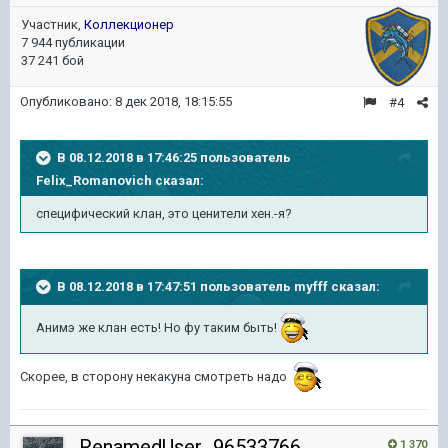
Участник,
Коллекционер
7 944 публикации
37 241 бой
Опубликовано:
8 дек 2018, 18:15:55
#4
В 08.12.2018 в 17:46:25 пользователь
Felix_Romanovich
сказал:
специфический клан, это ценители хен.-я?
В 08.12.2018 в 17:47:51 пользователь
myfff
сказал:
Анимэ же клан есть! Но фу таким быть!
Скорее, в сторону некакуна смотреть надо
RenamedUser_96533766
1 370