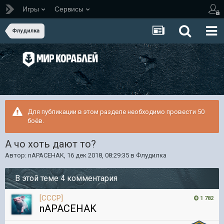
Игры
Сервисы
Флудилка
Для публикации в этом разделе необходимо провести 50
боёв.
А чо хоть дают то?
Автор:
nAPACEHAK
,
16 дек 2018, 08:29:35
в
Флудилка
В этой теме 4 комментария
[CCCP]
1 782
nAPACEHAK