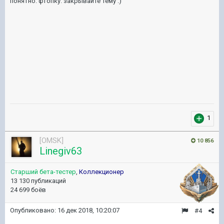
понятно. фтопку. закрывайте тему
:)
1
[OMSK]
10 856
Linegiv63
Старший бета-тестер
,
Коллекционер
13 130 публикаций
24 699 боёв
Опубликовано:
16 дек 2018, 10:20:07
#4