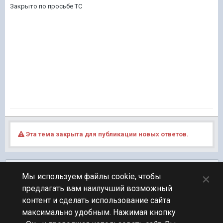
Закрыто по просьбе ТС
Эта тема закрыта для публикации новых ответов.
Подписчики
0
×
Мы используем файлы cookie, чтобы
предлагать вам наилучший возможный
ПЕРЕЙТИ К СПИСКУ ТЕМ
контент и сделать использование сайта
Флудилка
максимально удобным. Нажимая кнопку