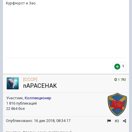
Курфюрст и Зао.
1
[CCCP]
1 782
nAPACEHAK
Участник,
Коллекционер
1 816 публикаций
22 864 боя
Опубликовано:
16 дек 2018, 08:34:17
#3