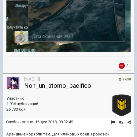
1
[NACHI]
2 638
Non_un_atomo_pacifico
Участник
1 936 публикаций
26 733 боя
Опубликовано:
16 дек 2018, 08:32:49
#2
Арендные корабли там. Для клановых боёв. Грозовой,