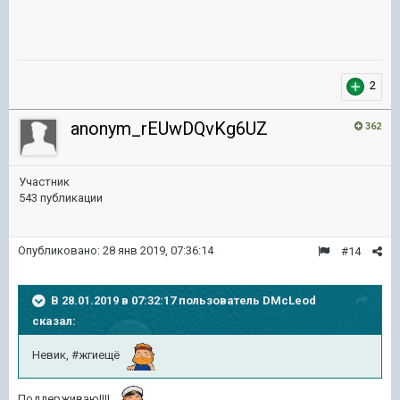
2
anonym_rEUwDQvKg6UZ
362
Участник
543 публикации
Опубликовано:
28 янв 2019, 07:36:14
#14
В 28.01.2019 в 07:32:17 пользователь
DMcLeod
сказал:
Невик, #жгиещё
Поддерживаю!!!!