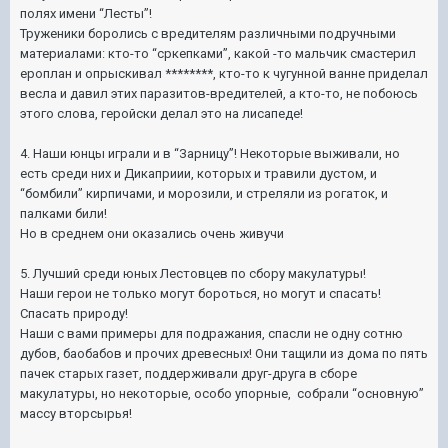
полях имени “Лесты”!
Труженики боролись с вредителям различными подручными
материалами: кто-то “сркепками”, какой -то мальчик смастерил
ероплан и опрыскивал ********, кто-то к чугунной ванне приделал
весла и давил этих паразитов-вредителей, а кто-то, не побоюсь
этого слова, геройски делал это на лисапеде!
4. Наши юнцы играли и в “Зарницу”! Некоторые выживали, но
есть среди них и Дикаприии, которых и травили дустом, и
“бомбили” кирпичами, и морозили, и стреляли из рогаток, и
палками били!
Но в среднем они оказались очень живучи
5. Лучший среди юных Лестовцев по сбору макулатуры!
Наши герои не только могут бороться, но могут и спасать!
Спасать природу!
Наши с вами примеры для подражания, спасли не одну сотню
дубов, баобабов и прочих древесных! Они тащили из дома по пять
пачек старых газет, поддерживали друг-друга в сборе
макулатуры, но некоторые, особо упорные, собрали “основную”
массу вторсырья!