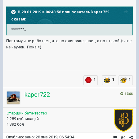
В 28.01.2019 в 06:43:56 пользователь
kaper722
сказал:
*******..
Поэтому и не работает, что по одиночке знает, а вот такой фигне
не научен. Пока =)
1
1
1
kaper722
1 366
Старший бета-тестер
2 289 публикаций
1 392 боя
Опубликовано:
28 янв 2019, 06:54:34
#4