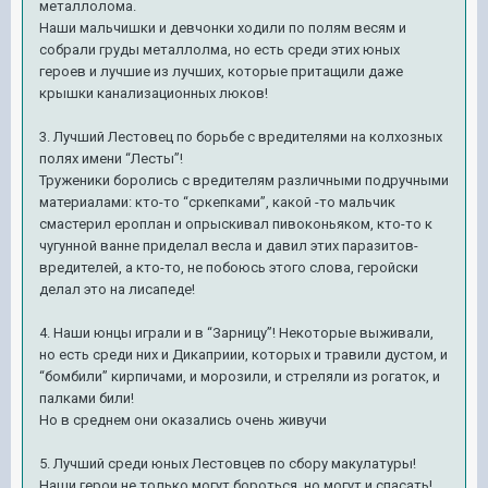
металлолома.
Наши мальчишки и девчонки ходили по полям весям и
собрали груды металлолма, но есть среди этих юных
героев и лучшие из лучших, которые притащили даже
крышки канализационных люков!
3. Лучший Лестовец по борьбе с вредителями на колхозных
полях имени “Лесты”!
Труженики боролись с вредителям различными подручными
материалами: кто-то “сркепками”, какой -то мальчик
смастерил ероплан и опрыскивал пивоконьяком, кто-то к
чугунной ванне приделал весла и давил этих паразитов-
вредителей, а кто-то, не побоюсь этого слова, геройски
делал это на лисапеде!
4. Наши юнцы играли и в “Зарницу”! Некоторые выживали,
но есть среди них и Дикаприии, которых и травили дустом, и
“бомбили” кирпичами, и морозили, и стреляли из рогаток, и
палками били!
Но в среднем они оказались очень живучи
5. Лучший среди юных Лестовцев по сбору макулатуры!
Наши герои не только могут бороться, но могут и спасать!