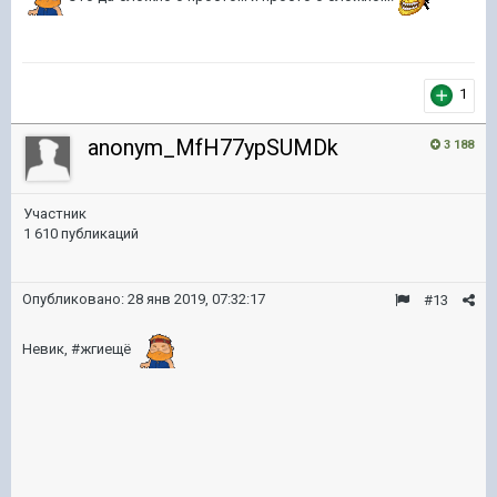
1
anonym_MfH77ypSUMDk
3 188
Участник
1 610 публикаций
Опубликовано:
28 янв 2019, 07:32:17
#13
Невик, #жгиещё