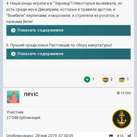
4. Наши юнцы играли и в “Зарницу”! Некоторые выживали, но
есть среди них и Дикаприии, которых и травили дустом, и
“бомбили” кирпичами, и морозили, и стреляли из рогаток, и
палками били!
Показать содержимое
5. Лучший среди юных Лестовцев по сбору макулатуры!
Показать содержимое
1
2
1
nevic
19 036
Участник
27 048 публикаций
Опубликовано:
28 янв 2019, 07:50:09
#16