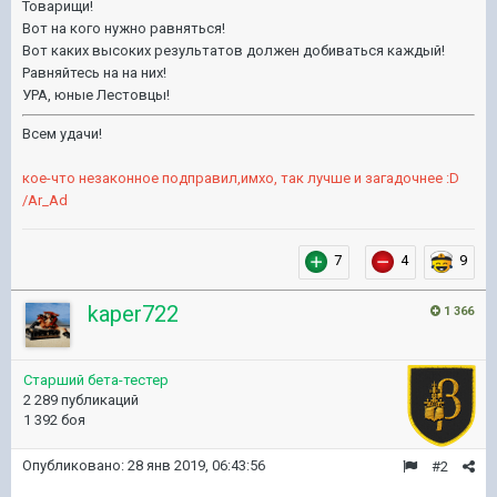
Товарищи!
Вот на кого нужно равняться!
Вот каких высоких результатов должен добиваться каждый!
Равняйтесь на на них!
УРА, юные Лестовцы!
Всем удачи!
кое-что незаконное подправил,имхо, так лучше и загадочнее :D
/Ar_Ad
7
4
9
kaper722
1 366
Старший бета-тестер
2 289 публикаций
1 392 боя
Опубликовано:
28 янв 2019, 06:43:56
#2