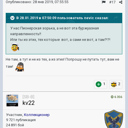
Опубликовано:
28 янв 2019, 07:55:55
#17
В 28.01.2019 в 07:50:09 пользователь
nevic
сказал:
У нас Пионерская зорька, а не вот эта буржуазная
направленность!!
Или ты из этих, тех которые вот, а сами не вот, а там?!?!
Не там, а тут и не из тех, а из этих! Попрошу не путать тут, вам не
там!
1
2
[SB-B]
6 356
kv22
Участник,
Коллекционер
9 721 публикация
24 891 бой