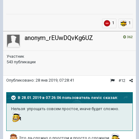
1
1
anonym_rEUwDQvKg6UZ
362
Участник
543 публикации
Опубликовано:
28 янв 2019, 07:28:41
#12
В 28.01.2019 в 07:26:06 пользователь
nevic
сказал:
Нельзя упрощать совсем простое, иначе будет сложно.
Это да-сложно о простом и просто о сложном.