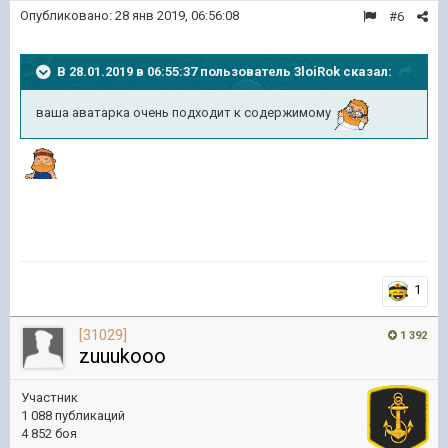
Опубликовано:
28 янв 2019, 06:56:08
#6
В 28.01.2019 в 06:55:37 пользователь
3loiRok
сказал:
ваша аватарка очень подходит к содержимому
1
[31029]
1 392
zuuukooo
Участник
1 088 публикаций
4 852 боя