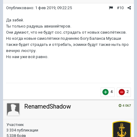
Опубликовано:
1 фев 2019, 09:22:25
#10
Да забей.
Ты только радуешь авиахейтеров.
Они думают, что не будут сос..страдать от новых самолётиков.
Но когда новые самолётики подчиняю Богу Баланса Мусаши
также будет страдать и отгребать, эсмики будут также ныть про
вечную люстру.
Но нам уже всё равно.
4
2
RenamedShadow
4 067
Участник
3 334 публикации
5 338 боёв