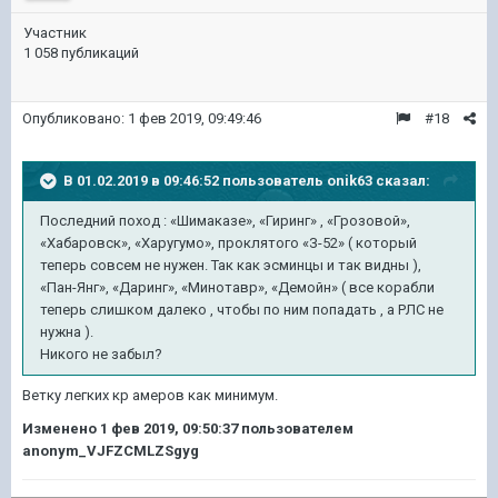
Участник
1 058 публикаций
Опубликовано:
1 фев 2019, 09:49:46
#18
В 01.02.2019 в 09:46:52 пользователь
onik63
сказал:
Последний поход
: «Шимаказе», «Гиринг» , «Грозовой»,
«Хабаровск», «Харугумо», проклятого «З-52» ( который
теперь совсем не нужен. Так как эсминцы и так видны ),
«Пан-Янг», «Даринг», «Минотавр», «Демойн» ( все корабли
теперь слишком далеко , чтобы по ним попадать , а РЛС не
нужна ).
Никого не забыл?
Ветку легких кр амеров как минимум.
Изменено
1 фев 2019, 09:50:37
пользователем
anonym_VJFZCMLZSgyg