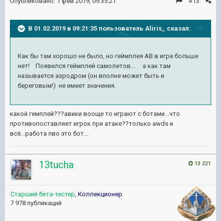
Опубликовано:
1 фев 2019, 09:35:21
#13
В 01.02.2019 в 09:21:35 пользователь
Aliris_
сказал:
Как бы там хорошо не было, но геймплея АВ в игре больше
нет! Появился геймплей самолетов... а как там
называется аэродром (он вполне может быть и
береговым!) не имеет значения.
какой гемплей???авики вооще то играют с ботами...что
противопоставляет игрок при атаке??только awds и
всё...работа пво это бот...
13tucha
13 221
Старший бета-тестер
,
Коллекционер
7 978 публикаций