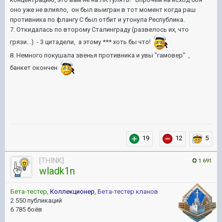
оно уже не влияло, он был выигран в тот момент когда раш
противника по флангу С был отбит и утонула Республика.
7. Откидалась по второму Сталинграду (развелось их, что
грязи...) - 3 цитадели, а этому *** хоть бы что!
8. Немного покушала звенья противника и увы "гамовер" ,
банкет окончен
19
12
5
[THINK]
1 691
wladk1n
Бета-тестер
,
Коллекционер
,
Бета-тестер кланов
2 550 публикаций
6 785 боёв