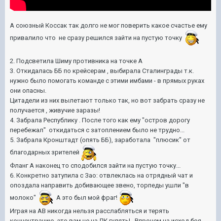
А союзный Коссак так долго не мог поверить какое счастье ему
привалило что не сразу решился зайти на пустую точку
2. Подсветила Шиму противника на точке А
3. Откидалась ББ по крейсерам , выбирала Сталинграды т.к.
нужно было помогать команде с этими имбами - в прямых руках
они опасны.
Цитадели из них вылетают только так, но вот забрать сразу не
получается , живучие заразы!
4. Забрала Республику . После того как ему "остров дорогу
перебежал" откидаться с затоплением было не трудно...
5. Забрала Кронштадт (опять ББ), заработала "плюсик" от
благодарных зрителей
Фланг А наконец то сподобился зайти на пустую точку...
6. Конкретно затупила с Зао: отвлеклась на отрядный чат и
опоздала направить добивающее звено, торпеды ушли "в
молоко"
А это был мой фраг!
Играя на АВ никогда нельзя расслабляться и терять
концентрацию, это вам не на ЛК гулять! Впрочем на исход боя