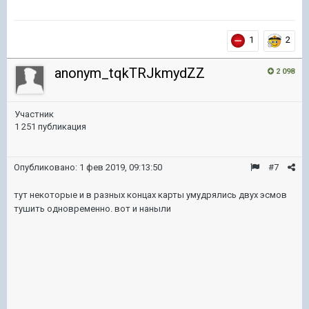
1
2
anonym_tqkTRJkmydZZ
2 098
Участник
1 251 публикация
Опубликовано:
1 фев 2019, 09:13:50
#7
тут некоторые и в разных концах карты умудрялись двух эсмов
тушить одновременно. вот и наныли