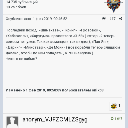
14 735 публикаций
13 257 боёв
Опубликовано:
1 фев 2019, 09:46:52
#17
Последний поход
: «Шимаказе», «Гиринг» , «Грозовой»,
«Хабаровск», «Харугумо», проклятого «З-52» ( который теперь
совсем не нужен. Так как эсминцы и так видны ), «Пан-Янг»,
«Даринг», «Минотавр», «Де Мойн» ( все корабли теперь слишком
далеко , чтобы по ним попадать , а РЛС не нужна ).
Никого не забыл?
Изменено
1 фев 2019, 09:50:09
пользователем onik63
1
anonym_VJFZCMLZSgyg
1 647