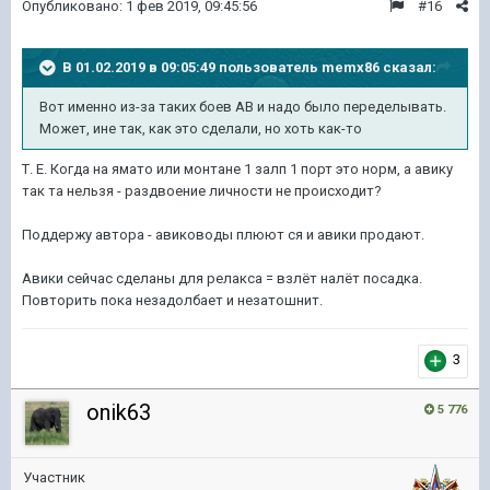
Опубликовано:
1 фев 2019, 09:45:56
#16
В 01.02.2019 в 09:05:49 пользователь
memx86
сказал:
Вот именно из-за таких боев АВ и надо было переделывать.
Может, ине так, как это сделали, но хоть как-то
Т. Е. Когда на ямато или монтане 1 залп 1 порт это норм, а авику
так та нельзя - раздвоение личности не происходит?
Поддержу автора - авиководы плюют ся и авики продают.
Авики сейчас сделаны для релакса = взлёт налёт посадка.
Повторить пока незадолбает и незатошнит.
3
onik63
5 776
Участник