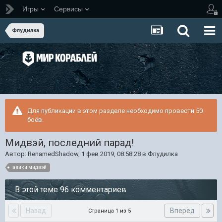
Игры
Сервисы
Флудилка
Для публикации в этом разделе необходимо провести 50
боёв.
Мидвэй, последний парад!
Автор:
RenamedShadow
,
1 фев 2019, 08:58:28
в
Флудилка
авики мидвэй
В этой теме 96 комментариев
Назад
Вперёд
Страница 1 из 5