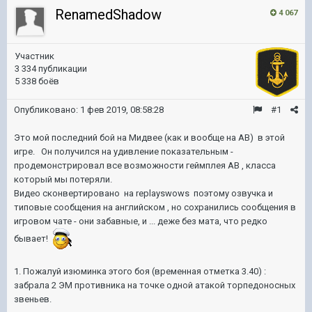
RenamedShadow
4 067
Участник
3 334 публикации
5 338 боёв
Опубликовано:
1 фев 2019, 08:58:28
#1
Это мой последний бой на Мидвее (как и вообще на АВ) в этой
игре. Он получился на удивление показательным -
продемонстрировал все возможности геймплея АВ , класса
который мы потеряли.
Видео сконвертировано на replayswows поэтому озвучка и
типовые сообщения на английском , но сохранились сообщения в
игровом чате - они забавные, и ... деже без мата, что редко
бывает!
1. Пожалуй изюминка этого боя (временная отметка 3.40) :
забрала 2 ЭМ противника на точке одной атакой торпедоносных
звеньев.