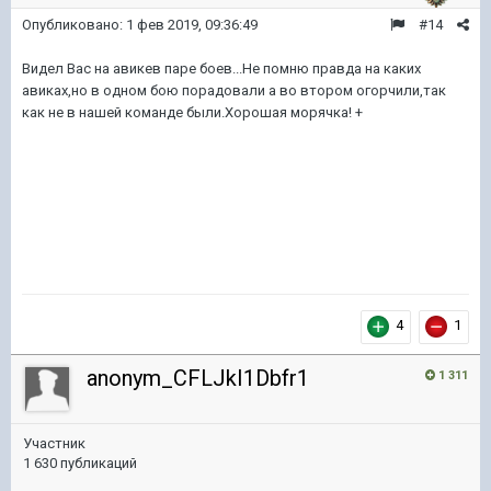
Опубликовано:
1 фев 2019, 09:36:49
#14
Видел Вас на авикев паре боев...Не помню правда на каких
авиках,но в одном бою порадовали а во втором огорчили,так
как не в нашей команде были.Хорошая морячка! +
4
1
anonym_CFLJkI1Dbfr1
1 311
Участник
1 630 публикаций