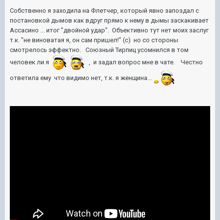
Собственно я заходила на Флетчер, который явно запоздал с
постановкой дымов как вдруг прямо к нему в дымы заскакивает
Ассасино ... итог "двойной удар". Объективно тут нет моих заслуг
т.к. "не виноватая я, он сам пришел!" (с) но со стороны
смотрелось эффектно. Союзный Тирпиц усомнился в том
человек ли я
, и задал вопрос мне в чате. Честно
ответила ему что видимо нет, т.к. я женщина...