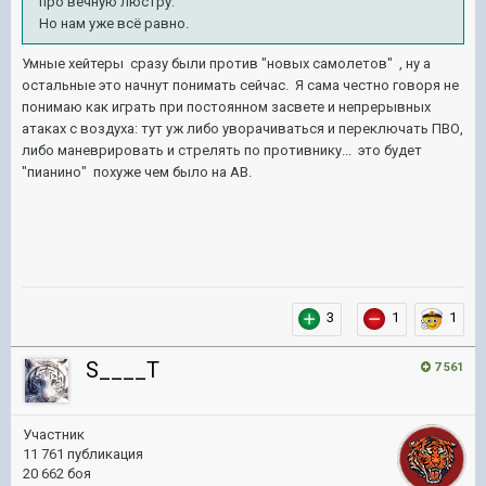
про вечную люстру.
Но нам уже всё равно.
Умные хейтеры сразу были против "новых самолетов" , ну а
остальные это начнут понимать сейчас. Я сама честно говоря не
понимаю как играть при постоянном засвете и непрерывных
атаках с воздуха: тут уж либо уворачиваться и переключать ПВО,
либо маневрировать и стрелять по противнику... это будет
"пианино" похуже чем было на АВ.
3
1
1
S____T
7 561
Участник
11 761 публикация
20 662 боя