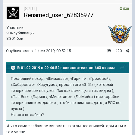
[SPRT]
530
Renamed_user_62835977
Участник
904 публикации
8 301 бой
Опубликовано:
1 фев 2019, 09:52:15
#20
В 01.02.2019 в 09:46:52 пользователь
onik63
сказал:
Последний поход
: «Шимаказе», «Гиринг» , «Грозовой»,
«Хабаровск», «Харугумо», проклятого «З-52» ( который
теперь совсем не нужен. Так как эсминцы и так видны ),
«Пан-Янг», «Даринг», «Минотавр», «Де Мойн» ( все корабли
теперь слишком далеко , чтобы по ним попадать , а РЛС не
нужна ).
Никого не забыл?
А что самое забавное виноваты в этом все авиахейторы и ты в
том числе.