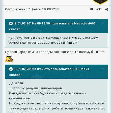
Опубликовано:
1 фев 2019, 09:22:43
#11
В 01.02.2019 в 09:13:50 пользователь
Necrolust666
сказал:
тут некоторые и в разных концах карты умудрялись двух
эсмов тушить одновременно. вот и наныли
Ну если народ сам на торпеды заскакивает, то почему бы и нет!
В 01.02.2019 в 09:22:25 пользователь
TG_Maks
сказал:
Да забей.
Ты только радуешь авиахейтеров.
Они думают, что не будут сос..страдать от новых
самолётиков.
Но когда новые самолётики подчиняю Богу Баланса Мусаши
также будет страдать и отгребать, эсмики будут также ныть