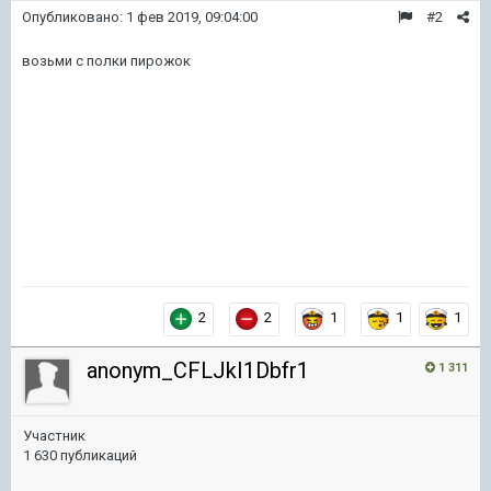
Опубликовано:
1 фев 2019, 09:04:00
#2
возьми с полки пирожок
2
2
1
1
1
anonym_CFLJkI1Dbfr1
1 311
Участник
1 630 публикаций