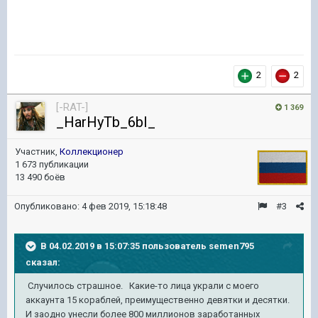
2
2
[-RAT-]
1 369
_HarHyTb_6bI_
Участник,
Коллекционер
1 673 публикации
13 490 боёв
Опубликовано:
4 фев 2019, 15:18:48
#3
В 04.02.2019 в 15:07:35 пользователь
semen795
сказал:
Случилось страшное. Какие-то лица украли с моего
аккаунта 15 кораблей, преимущественно девятки и десятки.
И заодно унесли более 800 миллионов заработанных