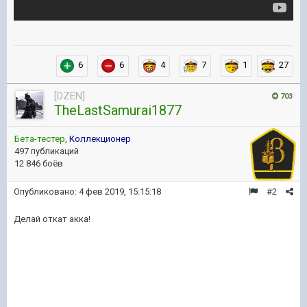
6
6
4
7
1
27
[DZEN]
703
TheLastSamurai1877
Бета-тестер
,
Коллекционер
497 публикаций
12 846 боёв
Опубликовано:
4 фев 2019, 15:15:18
#2
Делай откат акка!