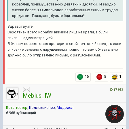
кораблей, преимущественно девятки и десятки. И заодно
унесли более 800 миллионов заработанных тяжким трудом
кредитов. Граждане, будьте бдительны!!
Здравствуйте.
Вероятней всего корабли никакие лица не крали, а были
списаны администрацией.
Я бы вам посоветовал проверить свой почтовый ящик, тк если
списание связано с нарушениями правил, то вам обязательно
должно было отправлено письмо, с разъяснениями.
16
5
1
[SK]
17 953
Mebius_lW
Бета-тестер
,
Коллекционер
,
Мододел
6 968 публикаций