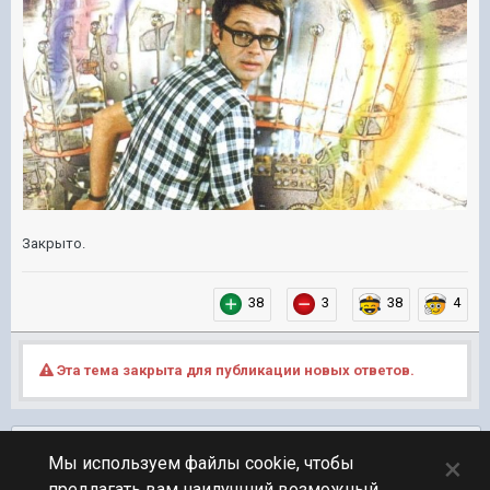
Закрыто.
38
3
38
4
Эта тема закрыта для публикации новых ответов.
Подписчики
0
×
Мы используем файлы cookie, чтобы
предлагать вам наилучший возможный