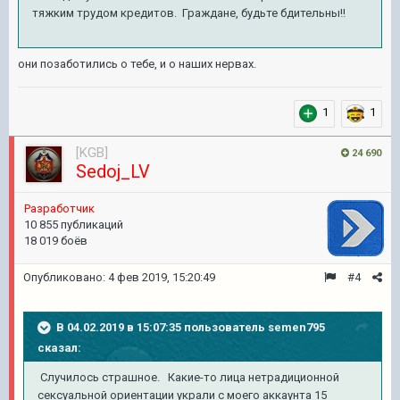
тяжким трудом кредитов. Граждане, будьте бдительны!!
они позаботились о тебе, и о наших нервах.
1
1
[KGB]
24 690
Sedoj_LV
Pазработчик
10 855 публикаций
18 019 боёв
Опубликовано:
4 фев 2019, 15:20:49
#4
В 04.02.2019 в 15:07:35 пользователь
semen795
сказал:
Случилось страшное. Какие-то лица нетрадиционной
сексуальной ориентации украли с моего аккаунта 15