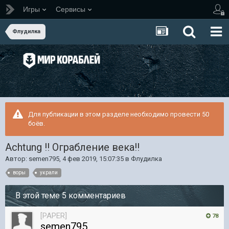
Игры
Сервисы
Флудилка
Для публикации в этом разделе необходимо провести 50
боёв.
Achtung !! Ограбление века!!
Автор:
semen795
,
4 фев 2019, 15:07:35
в
Флудилка
воры
украли
В этой теме 5 комментариев
[PAPER]
78
semen795