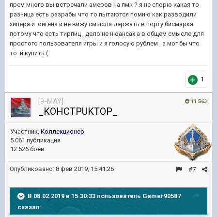
прем много вы встречали амеров на пмк ? я не спорю какая то
разница есть разрабы что то пытаются помню как разводили
хипера и ойгена и не вижу смысла держать в порту бисмарка
потому что есть тирпиц , дело не нюансах а в общем смысле для
простого пользователя игры и я голосую рублем , а мог бы что
то и купить (
1
[9-MAY]
11 563
_KOHCTPUKTOP_
Участник,
Коллекционер
5 061 публикация
12 526 боёв
Опубликовано:
8 фев 2019, 15:41:26
#7
В 08.02.2019 в 15:30:33 пользователь
Gamer90587
сказал: