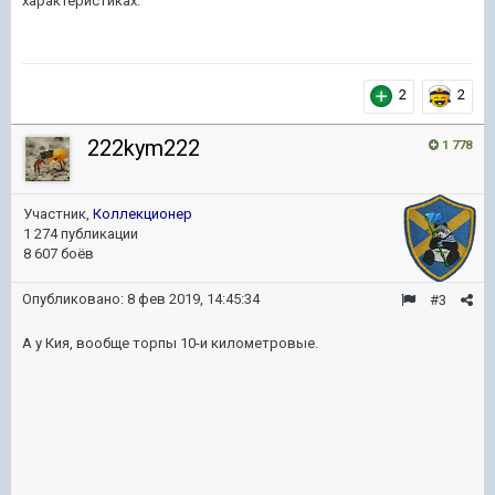
характеристиках.
2
2
222kym222
1 778
Участник,
Коллекционер
1 274 публикации
8 607 боёв
Опубликовано:
8 фев 2019, 14:45:34
#3
А у Кия, вообще торпы 10-и километровые.