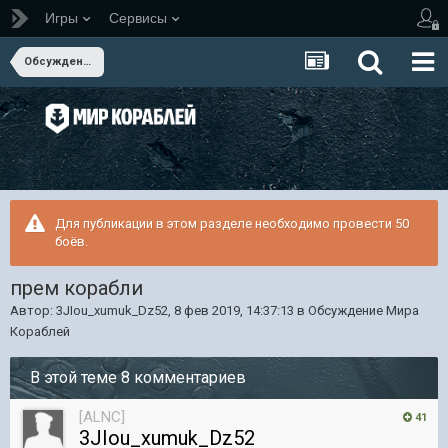
Игры
Сервисы
Обсуждение Мира Кораблей
Для публикации в этом разделе необходимо провести 50
боёв.
прем корабли
Автор:
3JIou_xumuk_Dz52
,
8 фев 2019, 14:37:13
в
Обсуждение Мира
Кораблей
В этой теме 8 комментариев
[ALNC]
41
3JIou_xumuk_Dz52