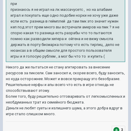
при
признаюсь я не играл на лк
массачусетс , но на алабаме
играл и покупать еще одно подобие норки не хочу уже даже
если есть разница в геймплей да там пмк это значит нужен
кеп под этот прем много вы встречали амеров на пмк ? я не
спорю какая то разница есть разрабы что то пытаются
помню как разводили хипера и ойгена и не вижу смысла
держать в порту бисмарка потому что есть тирпиц , дело не
нюансах а в общем смысле для простого пользователя
игры и я голосую рублем , а мог бы что то и купить (
Никого да же пытаться не стану агитировать за внесение
ресурсов за пиксели. Сам заносил и, скорее всего, буду заносить,
но куда осторожнее. Может и вовсе прекращу это безобразие.
Решительные нерфы и апы всего что есть в игре отнюдь не
способствывают этому.
Более того, буду решительно отговаривать от легкомысленных и
необдуманных трат из семейного бюджета.
Деньги не любят суеты и излишнего шума, а этого добра вдруг в
игре стало слишком много.
3