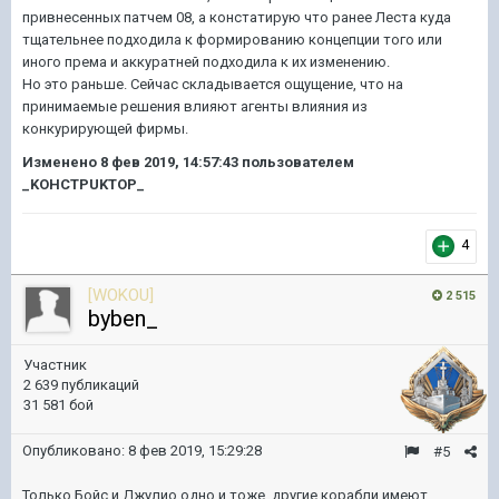
привнесенных патчем 08, а констатирую что ранее Леста куда
тщательнее подходила к формированию концепции того или
иного према и аккуратней подходила к их изменению.
Но это раньше. Сейчас складывается ощущение, что на
принимаемые решения влияют агенты влияния из
конкурирующей фирмы.
Изменено
8 фев 2019, 14:57:43
пользователем
_KOHCTPUKTOP_
4
[WOKOU]
2 515
byben_
Участник
2 639 публикаций
31 581 бой
Опубликовано:
8 фев 2019, 15:29:28
#5
Только Бойс и Джулио одно и тоже, другие корабли имеют