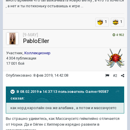
много времени что бы выкачивать новую ветку , а что то хочется
, а нет и ты потихоньку остываешь к игре ...
1
1
[9-MAY]
4 952
PabloEller
Участник,
Коллекционер
4 304 публикации
17 001 бой
Опубликовано:
8 фев 2019, 14:42:08
#2
В 08.02.2019 в 14:37:13 пользователь
Gamer90587
сказал:
как норд каролайн она же алабама , а потом и массачусетс
Вы страшно удивитесь, как Массачусетс геймлейно отличается
от Норки. Да и Ойген с Хиппером изрядно развели в