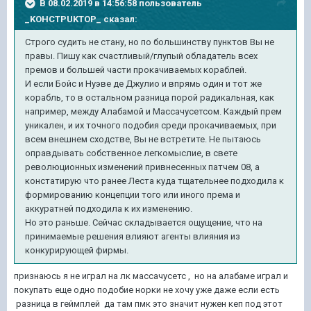
В 08.02.2019 в 14:56:58 пользователь
_KOHCTPUKTOP_
сказал:
Строго судить не стану, но по большинству пунктов Вы не
правы. Пишу как счастливый/глупый обладатель всех
премов и большей части прокачиваемых кораблей.
И если Бойс и Нуэве де Джулио и впрямь один и тот же
корабль, то в остальном разница порой радикальная, как
например, между Алабамой и Массачусетсом. Каждый прем
уникален, и их точного подобия среди прокачиваемых, при
всем внешнем сходстве, Вы не встретите. Не пытаюсь
оправдывать собственное легкомыслие, в свете
революционных изменений привнесенных патчем 08, а
констатирую что ранее Леста куда тщательнее подходила к
формированию концепции того или иного према и
аккуратней подходила к их изменению.
Но это раньше. Сейчас складывается ощущение, что на
принимаемые решения влияют агенты влияния из
конкурирующей фирмы.
признаюсь я не играл на лк
массачусетс , но на алабаме играл и
покупать еще одно подобие норки не хочу уже даже если есть
разница в геймплей да там пмк это значит нужен кеп под этот