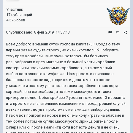
Участник
17 публикаций
4 576 боёв
Опубликовано:
8 фев 2019, 14:37:13
#1
Всем доброго времени суток господа капитаны ! Создаю тему
первый раз не судите строго , но очень хотелось бы обсудить
тему прем кораблей . Мне очень хотелось бы большего
разнообразия в прем магазине в большей части кораблики
систершипы прокачиваемых корабликов , а также малый
выбор постоянного камуфляжа . Наверное это связанно с
балансом так как не надо парится и делать что то новое
уникально и поэтому у нас полно таких корабликов как норд
каролайн она же алабама , а потом и массачусетс и таких
примеров полно; boise крейсер 7 уровня тоже имеет 3 варианта
итд просто не значительные изменения и в перед , редкий случай
ветка италии , но увы проблема с кепами да и выбор скудный.
Итак я вот поиграл на норке и не очень хочу играть на алабаме и
тем более потом не куплю массачусетс ,принца ойгена после
хипера или кii после амаги итд хотя вот есть деньги и не очень