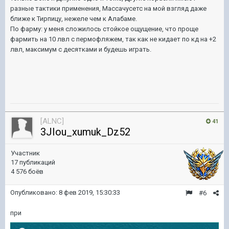
разные тактики применения, Массачусетс на мой взгляд даже
ближе к Тирпицу, нежеле чем к Алабаме.
По фарму: у меня сложилось стойкое ощущение, что проще
фармить на 10 лвл с пермофляжем, так как не кидает по кд на +2
лвл, максимум с десятками и будешь играть.
[ALNC]
41
3JIou_xumuk_Dz52
Участник
17 публикаций
4 576 боёв
Опубликовано:
8 фев 2019, 15:30:33
#6
при