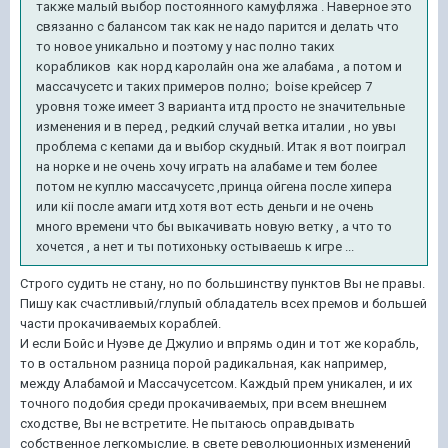
также малый выбор постоянного камуфляжа . Наверное это
связанно с балансом так как не надо парится и делать что
то новое уникально и поэтому у нас полно таких
корабликов как норд каролайн она же алабама , а потом и
массачусетс и таких примеров полно; boise крейсер 7
уровня тоже имеет 3 варианта итд просто не значительные
изменения и в перед , редкий случай ветка италии , но увы
проблема с кепами да и выбор скудный. Итак я вот поиграл
на норке и не очень хочу играть на алабаме и тем более
потом не куплю массачусетс ,принца ойгена после хипера
или кii после амаги итд хотя вот есть деньги и не очень
много времени что бы выкачивать новую ветку , а что то
хочется , а нет и ты потихоньку остываешь к игре ...
Строго судить не стану, но по большинству пунктов Вы не правы.
Пишу как счастливый/глупый обладатель всех премов и большей
части прокачиваемых кораблей.
И если Бойс и Нуэве де Джулио и впрямь один и тот же корабль,
то в остальном разница порой радикальная, как например,
между Алабамой и Массачусетсом. Каждый прем уникален, и их
точного подобия среди прокачиваемых, при всем внешнем
сходстве, Вы не встретите. Не пытаюсь оправдывать
собственное легкомыслие, в свете революционных изменений