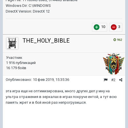
Windows Dir: C:\WINDOWS
DirectX Version: DirectX 12
10
3
THE_HOLY_BIBLE
962
Участник
1 916 публикаций
16 179 боёв
Опубликовано:
10 фев 2019, 15:35:36
#2
эта игра еще не оптимизирована, много других дел.у мну на
ультра отражения в зеркалах в играх покруче ентой, а тут всю
память жрет и в бой иной раз непрогрузишся.