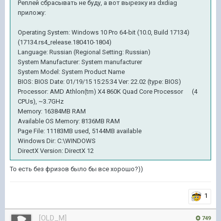
Реплей сбрасывать не буду, а вот вырезку из dxdiag
приложу:
Operating System: Windows 10 Pro 64-bit (10.0, Build 17134)
(17134.rs4_release.180410-1804)
Language: Russian (Regional Setting: Russian)
System Manufacturer: System manufacturer
System Model: System Product Name
BIOS: BIOS Date: 01/19/15 15:25:34 Ver: 22.02 (type: BIOS)
Processor: AMD Athlon(tm) X4 860K Quad Core Processor (4
CPUs), ~3.7GHz
Memory: 16384MB RAM
Available OS Memory: 8136MB RAM
Page File: 11183MB used, 5144MB available
Windows Dir: C:\WINDOWS
DirectX Version: DirectX 12
То есть без фризов было бы все хорошо?))
1
[OLD_M]
749