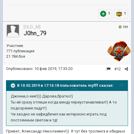
1
1
[OLD_M]
749
J0hn_79
Участник
771 публикация
21 784 боя
Опубликовано:
10 фев 2019, 17:33:20
#12
В 10.02.2019 в 17:16:18 пользователь
myfff
сказал:
Джонни
,о еее!))) Дарова,братко!)
Ты ей сразу
отпиши
когда винду переустанавливал!) А то
подозрения падут!)
Че заодно не зафидбечил как
интересно
играть под
постоянным
светом
и
тд
!
Привет, Александр Николаевич!)) Я тут без тролинга и обидных