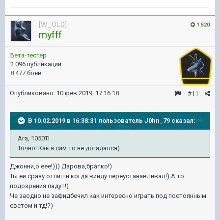
[W_OLD]
1 520
myfff
Бета-тестер
2 096 публикаций
8 477 боёв
Опубликовано:
10 фев 2019, 17:16:18
#11
В 10.02.2019 в 16:38:31 пользователь
J0hn_79
сказал:
Ага, 1050TI
Точно! Как я сам то не догадался)
Джонни,о еее!))) Дарова,братко!)
Ты ей сразу отпиши когда винду переустанавливал!) А то
подозрения падут!)
Че заодно не зафидбечил как интересно играть под постоянным
светом и тд!?)