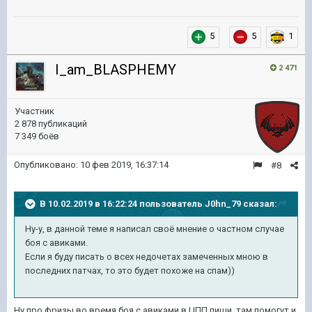
5
5
1
I_am_BLASPHEMY
2 471
Участник
2 878 публикаций
7 349 боёв
Опубликовано:
10 фев 2019, 16:37:14
#8
В 10.02.2019 в 16:22:24 пользователь
J0hn_79
сказал:
Ну-у, в данной теме я написал своё мнение о частном случае
боя с авиками.
Если я буду писать о всех недочетах замеченных мною в
последних патчах, то это будет похоже на спам))
Ну про фризы во время боя с авиками в ЦПП пиши, там помогут и