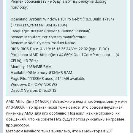
Реплей сбрасывать не буду, а вот вырезку из dxdiag
приложу:
Operating System: Windows 10 Pro 64-bit (10.0, Build 17134)
(17134.rs4_release.180410-1804)
Language: Russian (Regional Setting: Russian)
System Manufacturer: System manufacturer
System Model: System Product Name
BIOS: BIOS Date: 01/19/15 15:25:34 Ver: 22.02 (type: BIOS)
Processor: AMD Athlon(tm) X4 860K Quad Core Processor (4
CPUs), ~3.7GHz
Memory: 16384MB RAM
Available OS Memory: 8136MB RAM
Page File: 11183MB used, 5144MB available
Windows Dir: C:\WINDOWS
DirectX Version: DirectX 12
AMD Athlon(tm) X4 860K ? Возможно в нем и проблема. Был у меня
А10-5800K, что практически тоже самое. Это совсем неудачная
линейка у AMD, для игр особенно. Поверил, как не странно, их
обещаниям, что на сокете FM2 будут потом уникальные игровые
процессоры.
Методом научного тыка выявлено, что на мониторе в 23"