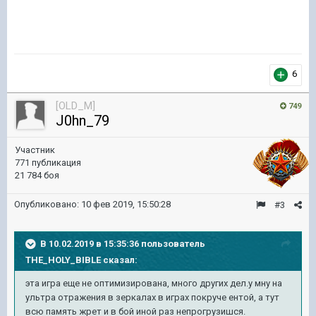
6
[OLD_M]
749
J0hn_79
Участник
771 публикация
21 784 боя
Опубликовано:
10 фев 2019, 15:50:28
#3
В 10.02.2019 в 15:35:36 пользователь
THE_HOLY_BIBLE
сказал:
эта игра еще не оптимизирована, много других дел.у мну на
ультра отражения в зеркалах в играх покруче ентой, а тут
всю память жрет и в бой иной раз непрогрузишся.