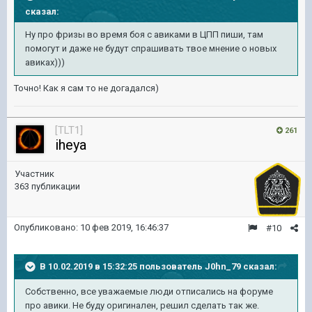
сказал:
Ну про
фризы во время боя с авиками в ЦПП пиши, там
помогут и даже не будут
спрашивать
твое мнение о новых
авиках)))
Точно! Как я сам то не догадался)
[TLT1]
261
iheya
Участник
363 публикации
Опубликовано:
10 фев 2019, 16:46:37
#10
В 10.02.2019 в 15:32:25 пользователь
J0hn_79
сказал:
Собственно, все уважаемые люди отписались на форуме
про авики. Не буду оригинален, решил сделать так же.