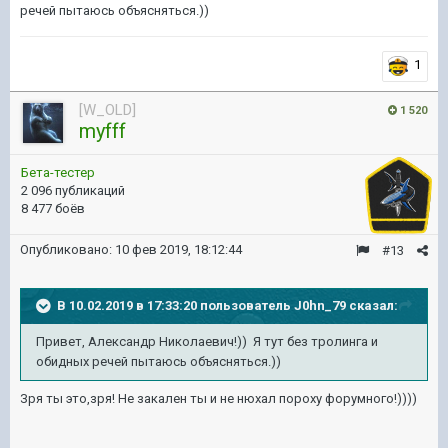
речей пытаюсь объясняться.))
1
[W_OLD]
1 520
myfff
Бета-тестер
2 096 публикаций
8 477 боёв
Опубликовано:
10 фев 2019, 18:12:44
#13
В 10.02.2019 в 17:33:20 пользователь
J0hn_79
сказал:
Привет, Александр Николаевич!)) Я тут без тролинга и
обидных речей пытаюсь объясняться.))
Зря ты это,зря! Не закален ты и не нюхал пороху форумного!))))