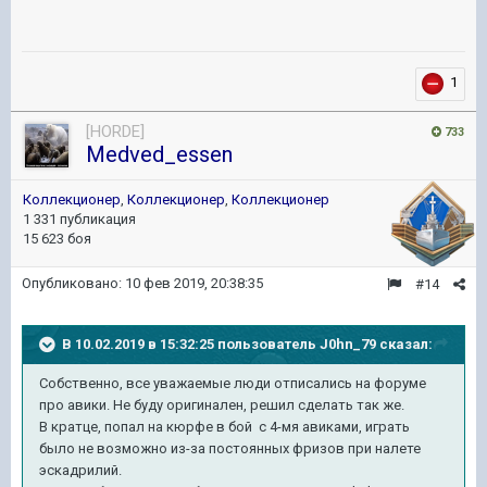
1
[HORDE]
733
Medved_essen
Коллекционер
,
Коллекционер
,
Коллекционер
1 331 публикация
15 623 боя
Опубликовано:
10 фев 2019, 20:38:35
#14
В 10.02.2019 в 15:32:25 пользователь
J0hn_79
сказал:
Собственно, все уважаемые люди отписались на форуме
про авики. Не буду оригинален, решил сделать так же.
В кратце, попал на кюрфе в бой с 4-мя авиками, играть
было не возможно из-за постоянных фризов при налете
эскадрилий.