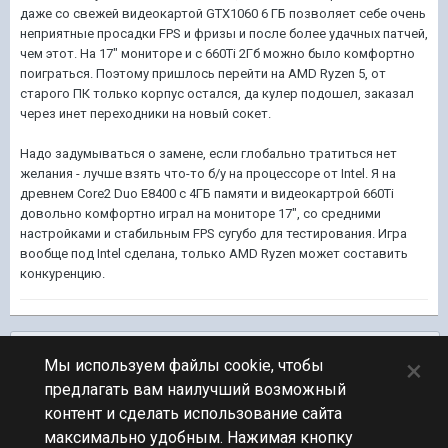
даже со свежей видеокартой GTX1060 6 ГБ позволяет себе очень
неприятные просадки FPS и фризы и после более удачных патчей,
чем этот. На 17" мониторе и с 660Ti 2Гб можно было комфортно
поиграться. Поэтому пришлось перейти на AMD Ryzen 5, от
старого ПК только корпус остался, да кулер подошел, заказал
через инет переходники на новый сокет.
Надо задумываться о замене, если глобально тратиться нет
желания - лучше взять что-то б/у на процессоре от Intel. Я на
древнем Core2 Duo E8400 c 4ГБ памяти и видеокартрой 660Ti
довольно комфортно играл на мониторе 17", со средними
настройками и стабильным FPS сугубо для тестирования. Игра
вообще под Intel сделана, только AMD Ryzen может составить
конкуренцию.
Подписчики
0
×
Мы используем файлы cookie, чтобы
предлагать вам наилучший возможный
ПЕРЕЙТИ К СПИСКУ ТЕМ
контент и сделать использование сайта
Обсуждение Мира Кораблей
максимально удобным. Нажимая кнопку