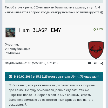
Так об этом и речь. С 2-мя авикам были частые фризы, а тут 4. И
напрашивается вопрос, когда же игру всё-таки оптимизируют?)))
I_am_BLASPHEMY
2 471
Участник
2 878 публикаций
7 349 боёв
Опубликовано:
10 фев 2019, 16:14:19
#4
В 10.02.2019 в 15:32:25 пользователь
J0hn_79
сказал:
Собственно, все уважаемые люди отписались на форуме
про авики. Не буду оригинален, решил сделать так же.
В кратце, попал на кюрфе в бой с 4-мя авиками, играть
было не возможно из-за постоянных фризов при налете
эскадрилий.