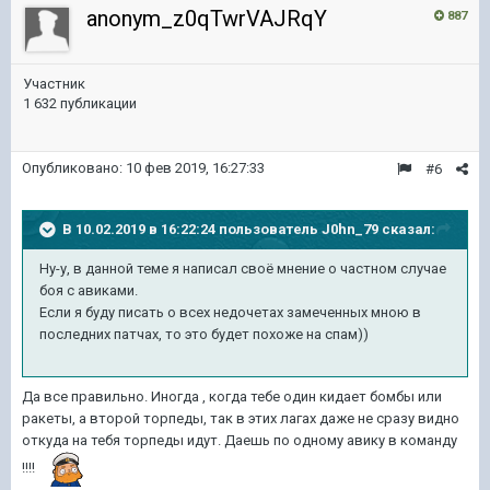
anonym_z0qTwrVAJRqY
887
Участник
1 632 публикации
Опубликовано:
10 фев 2019, 16:27:33
#6
В 10.02.2019 в 16:22:24 пользователь
J0hn_79
сказал:
Ну-у, в данной теме я написал своё мнение о частном случае
боя с авиками.
Если я буду писать о всех недочетах замеченных мною в
последних патчах, то это будет похоже на спам))
Да все правильно. Иногда , когда тебе один кидает бомбы или
ракеты, а второй торпеды, так в этих лагах даже не сразу видно
откуда на тебя торпеды идут. Даешь по одному авику в команду
!!!!