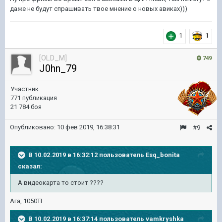
даже не будут спрашивать твое мнение о новых авиках)))
1
1
[OLD_M]
749
J0hn_79
Участник
771 публикация
21 784 боя
Опубликовано:
10 фев 2019, 16:38:31
#9
В 10.02.2019 в 16:32:12 пользователь
Esq_bonita
сказал:
А видеокарта
то
стоит
??
?
?
Ага, 1050TI
В 10.02.2019 в 16:37:14 пользователь
vamkryshka