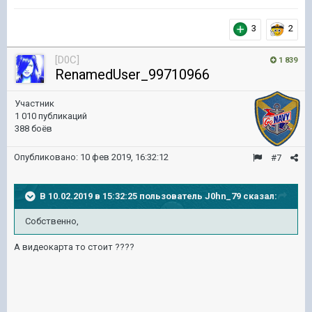
3
2
[D0C]
1 839
RenamedUser_99710966
Участник
1 010 публикаций
388 боёв
Опубликовано:
10 фев 2019, 16:32:12
#7
В 10.02.2019 в 15:32:25 пользователь
J0hn_79
сказал:
Собственно,
А видеокарта то стоит ????