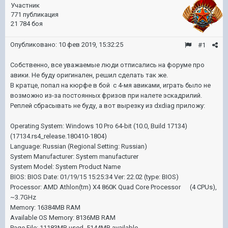
Участник
771 публикация
21 784 боя
Опубликовано:
10 фев 2019, 15:32:25
#1
Собственно, все уважаемые люди отписались на форуме про
авики. Не буду оригинален, решил сделать так же.
В кратце, попал на кюрфе в бой с 4-мя авиками, играть было не
возможно из-за постоянных фризов при налете эскадрилий.
Реплей сбрасывать не буду, а вот вырезку из dxdiag приложу:
Operating System: Windows 10 Pro 64-bit (10.0, Build 17134)
(17134.rs4_release.180410-1804)
Language: Russian (Regional Setting: Russian)
System Manufacturer: System manufacturer
System Model: System Product Name
BIOS: BIOS Date: 01/19/15 15:25:34 Ver: 22.02 (type: BIOS)
Processor: AMD Athlon(tm) X4 860K Quad Core Processor (4 CPUs),
~3.7GHz
Memory: 16384MB RAM
Available OS Memory: 8136MB RAM
Page File: 11183MB used, 5144MB available