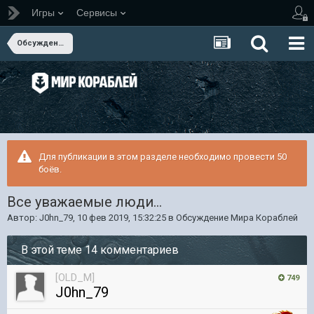
Игры
Сервисы
Обсуждение Мира Кораблей
Для публикации в этом разделе необходимо провести 50
боёв.
Все уважаемые люди...
Автор:
J0hn_79
,
10 фев 2019, 15:32:25
в
Обсуждение Мира Кораблей
В этой теме 14 комментариев
[OLD_M]
749
J0hn_79