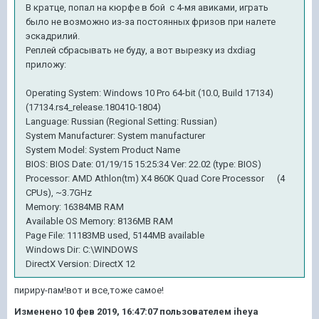
В кратце, попал на кюрфе в бой с 4-мя авиками, играть
было не возможно из-за постоянных фризов при налете
эскадрилий.
Реплей сбрасывать не буду, а вот вырезку из dxdiag
приложу:
Operating System: Windows 10 Pro 64-bit (10.0, Build 17134)
(17134.rs4_release.180410-1804)
Language: Russian (Regional Setting: Russian)
System Manufacturer: System manufacturer
System Model: System Product Name
BIOS: BIOS Date: 01/19/15 15:25:34 Ver: 22.02 (type: BIOS)
Processor: AMD Athlon(tm) X4 860K Quad Core Processor (4
CPUs), ~3.7GHz
Memory: 16384MB RAM
Available OS Memory: 8136MB RAM
Page File: 11183MB used, 5144MB available
Windows Dir: C:\WINDOWS
DirectX Version: DirectX 12
пириру-пам!вот и все,тоже самое!
Изменено
10 фев 2019, 16:47:07
пользователем iheya