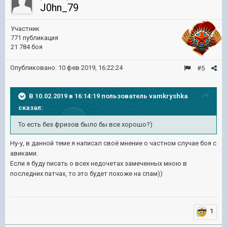
J0hn_79
Участник
771 публикация
21 784 боя
Опубликовано:
10 фев 2019, 16:22:24
#5
В 10.02.2019 в 16:14:19 пользователь
vamkryshka
сказал:
То есть без фризов
было бы все
хорошо
?
)
Ну-у, в данной теме я написал своё мнение о частном случае боя с
авиками.
Если я буду писать о всех недочетах замеченных мною в
последних патчах, то это будет похоже на спам))
1