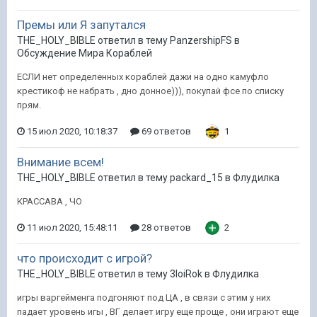
Премы или Я запутался
THE_HOLY_BIBLE ответил в тему PanzershipFS в
Обсуждение Мира Кораблей
ЕСЛИ нет определенных кораблей дажи на одно камуфло
крестикоф не набрать , дно донное))), покупай фсе по списку
прям.
15 июл 2020, 10:18:37
69 ответов
1
Внимание всем!
THE_HOLY_BIBLE ответил в тему packard_15 в
Флудилка
КРАССАВА , ЧО
11 июл 2020, 15:48:11
28 ответов
2
что происходит с игрой?
THE_HOLY_BIBLE ответил в тему 3loiRok в
Флудилка
игры варгейменга подгоняют под ЦА , в связи с этим у них
падает уровень игы , ВГ делает игру еще проще , они играют еще