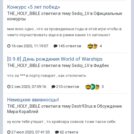
Конкурс «5 лет побед»
THE_HOLY_BIBLE ответил в тему Sedoj_LV в
Официальные
конкурсы
мне ясно одно , что за проведенные годы в этой игре чтобы в
чемто поучаствовать еще и в рамки какие то загоныют
16 сен 2020, 11:19:07
145 ответов
4
[0.9.8] День рождения World of Warships
THE_HOLY_BIBLE ответил в тему Sedoj_LV в
Фидбек
что за *** в порту говарит , как отключить
2 сен 2020, 07:09:16
210 ответов
3
Немецкие авианосцы!
THE_HOLY_BIBLE ответил в тему Destr93rus в
Обсуждение
Мира Кораблей
ну если тебя утешит , то крейсера совков тожи такое себе.
27 июл 2020, 07:41:55
62 ответа