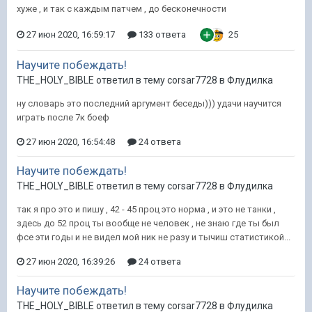
хуже , и так с каждым патчем , до бесконечности
27 июн 2020, 16:59:17
133 ответа
25
Научите побеждать!
THE_HOLY_BIBLE ответил в тему corsar7728 в
Флудилка
ну словарь это последний аргумент беседы))) удачи научится
играть после 7к боеф
27 июн 2020, 16:54:48
24 ответа
Научите побеждать!
THE_HOLY_BIBLE ответил в тему corsar7728 в
Флудилка
так я про это и пишу , 42 - 45 проц это норма , и это не танки ,
здесь до 52 проц ты вообще не человек , не знаю где ты был
фсе эти годы и не видел мой ник не разу и тычиш статистикой...
27 июн 2020, 16:39:26
24 ответа
Научите побеждать!
THE_HOLY_BIBLE ответил в тему corsar7728 в
Флудилка