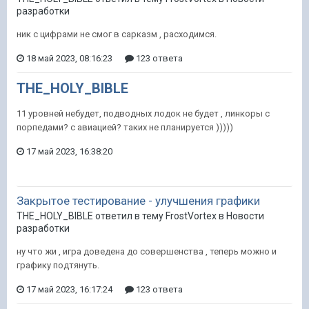
разработки
ник с цифрами не смог в сарказм , расходимся.
18 май 2023, 08:16:23
123 ответа
THE_HOLY_BIBLE
11 уровней небудет, подводных лодок не будет , линкоры с
порпедами? с авиацией? таких не планируется )))))
17 май 2023, 16:38:20
Закрытое тестирование - улучшения графики
THE_HOLY_BIBLE ответил в тему FrostVortex в
Новости
разработки
ну что жи , игра доведена до совершенства , теперь можно и
графику подтянуть.
17 май 2023, 16:17:24
123 ответа