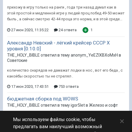
прихожу в игру только на ранги , года три назад думал как в
этой простой и медленной игре у людей проц побед 49-50 может
быль , а сейчас смотрю 42-44 проца это норма, и в этой среде...
27 июн 2020, 11:35:22
24 ответа
1
Александр Невский - лёгкий крейсер СССР Х
уровня [0.10.0]
THE_HOLY_BIBLE ответил в тему anonym_YeEZIXBXoMxH в
Советские
количество снарядов не дамажат лодки в нос , вот его беда , с
какойбы скоростью ты не стрелял .
17 июн 2020, 17:43:51
753 ответа
бюджетная сборка под WOWS
THE_HOLY_BIBLE ответил в тему igor5let в
Железо и софт
это не сильно требовательная игра, ее проблема оптимизация ,
×
Мы используем файлы cookie, чтобы
оперативки не менее 10 желательно а для прогруза с самого
предлагать вам наилучший возможный
начала упоротые фанаты юзают ссд