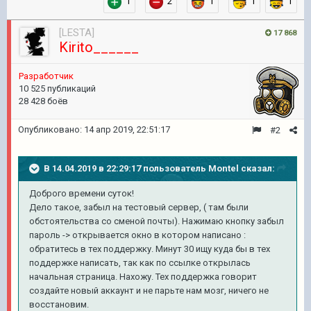
1
2
1
1
1
[LESTA]
17 868
Kirito______
Разработчик
10 525 публикаций
28 428 боёв
Опубликовано:
14 апр 2019, 22:51:17
#2
В 14.04.2019 в 22:29:17 пользователь
Montel
сказал:
Доброго времени суток!
Дело такое, забыл на тестовый сервер, ( там были
обстоятельства со сменой почты). Нажимаю кнопку забыл
пароль -> открывается окно в котором написано :
обратитесь в тех поддержку. Минут 30 ищу куда бы в тех
поддержке написать, так как по ссылке открылась
начальная страница. Нахожу. Тех поддержка говорит
создайте новый аккаунт и не парьте нам мозг, ничего не
восстановим.