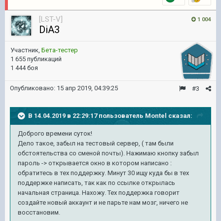
[LST-V]
1 004
DiA3
Участник,
Бета-тестер
1 655 публикаций
1 444 боя
Опубликовано:
15 апр 2019, 04:39:25
#3
В 14.04.2019 в 22:29:17 пользователь
Montel
сказал:
Доброго времени суток!
Дело такое, забыл на тестовый сервер, ( там были
обстоятельства со сменой почты). Нажимаю кнопку забыл
пароль -> открывается окно в котором написано :
обратитесь в тех поддержку. Минут 30 ищу куда бы в тех
поддержке написать, так как по ссылке открылась
начальная страница. Нахожу. Тех поддержка говорит
создайте новый аккаунт и не парьте нам мозг, ничего не
восстановим.