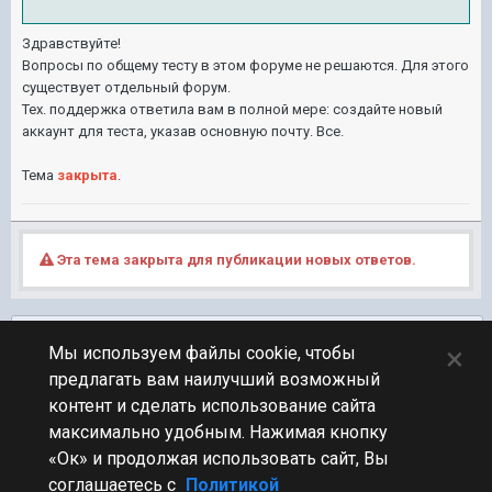
Здравствуйте!
Вопросы по общему тесту в этом форуме не решаются. Для этого
существует отдельный форум.
Тех. поддержка ответила вам в полной мере: создайте новый
аккаунт для теста, указав основную почту. Все.
Тема
закрыта
.
Эта тема закрыта для публикации новых ответов.
Подписчики
0
×
Мы используем файлы cookie, чтобы
предлагать вам наилучший возможный
ПЕРЕЙТИ К СПИСКУ ТЕМ
контент и сделать использование сайта
Технические вопросы
максимально удобным. Нажимая кнопку
«Ок» и продолжая использовать сайт, Вы
соглашаетесь с
Политикой