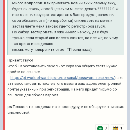
Много вопросов: Как привязать новый акк к своему акку,
будет ли связь, и вообще зачем мне это делать??????? Я ж
всего лишь хочу протестировать Ваш продукт, зачем вы
свои обязанности ( не доработки) спихиваете на меня, и
заставляете меня заново где-то регистрироваться.
По сабжу. Тестировать я уже ничего не хочу, да и буду
тулько если старый акк восстановится, но все же, по чему
так криво все сделано.
пы.сы. могу прикрепить ответ ТП если нада)
Приветствую!
Чтобы восстановить пароль от сервера общего теста нужно
пройти по ссылке
-
https://pt.worldofwarships.ru/personal/password_reset/new/
наж
ать восстановить, после этого ввести ваш адрес электронной
почты указанный при регистрации. На него придет письмо со
ссылкой для сброса пароля.
ps Только что проделал всю процедуру, и не обнаружил никаких
сложностей.
3
1