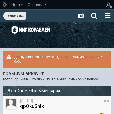
Игры
Сервисы
Технические вопросы
Для публикации в этом разделе необходимо провести 50
боёв.
премиум аккаунт
Автор:
qpOkuSnIk
,
25 апр 2019, 17:02:40
в
Технические вопросы
В этой теме 4 комментария
[AF-RU]
0
qpOkuSnIk