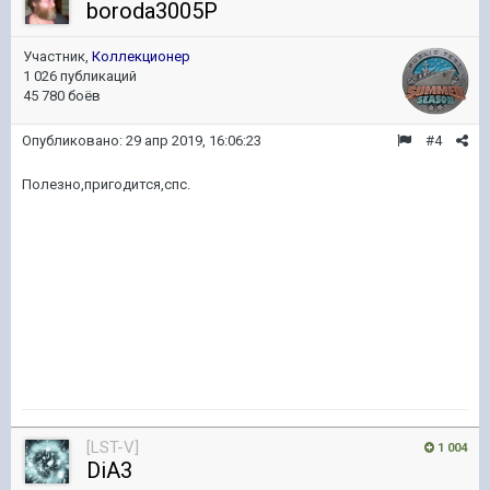
boroda3005P
Участник,
Коллекционер
1 026 публикаций
45 780 боёв
Опубликовано:
29 апр 2019, 16:06:23
#4
Полезно,пригодится,спс.
[LST-V]
1 004
DiA3