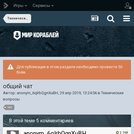
Игры
Сервисы
Технические вопросы
Для публикации в этом разделе необходимо провести 50
боёв.
общий чат
Автор:
anonym_6qlrbQgnXuBH
,
29 апр 2019, 13:24:06
в
Технические
вопросы
чат
В этой теме 5 комментариев
anonym_6qlrbQgnXuBH
3 748