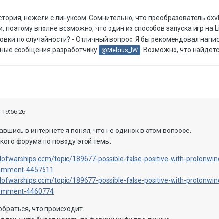
стория, нежели с линуксом. Сомнительно, что преобразователь dxv
 поэтому вполне возможно, что один из способов запуска игр на L
овки по случайности? - Отличный вопрос. Я бы рекомендовал нап
чные сообщения разработчику
. Возможно, что найдет
@Mebius_lW
 19:56:26
авшись в интернете я понял, что не одинок в этом вопросе.
кого форума по поводу этой темы:
dofwarships.com/topic/189677-possible-false-positive-with-protonwine
omment-4457511
dofwarships.com/topic/189677-possible-false-positive-with-protonwine
omment-4460774
браться, что происходит.