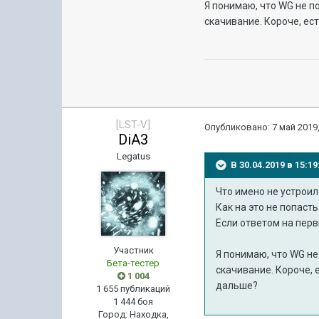
Я понимаю, что WG не п
скачивание. Короче, ес
[LST-V]
Опубликовано:
7 май 2019,
DiA3
Legatus
В 30.04.2019 в 15:
Что имено не устрои
Как на это не попаст
Если ответом на перв
Участник
Я понимаю, что WG не
Бета-тестер
скачивание. Короче, 
1 004
дальше?
1 655 публикаций
1 444 боя
Город
:
Находка,