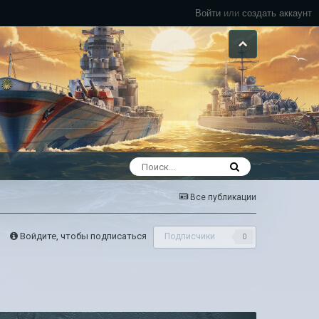
Войти
или
создать аккаунт
Все публикации
Войдите, чтобы подписаться
Подписчики
0