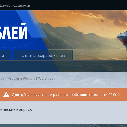
Центр поддержки
ии
Ответы разработчиков
team Proton и World of Warships
Для публикации в этом разделе необходимо провести 50 боёв.
нические вопросы