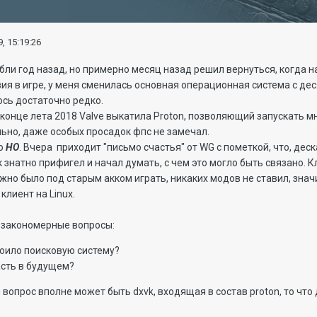
, 15:19:26
абли год назад, но примерно месяц назад решил вернуться, когда н
ия в игре, у меня сменилась основная операционная система с деся
юсь достаточно редко.
 конце лета 2018 Valve выкатила Proton, позволяющий запускать мн
ьно, даже особых просадок фпс не замечал.
но
НО
.
Вчера приходит "письмо счастья" от WG с пометкой, что, деск
к знатно прифигел и начал думать, с чем это могло быть связано. 
жно было под старым акком играть, никаких модов не ставил, значи
клиент на Linux.
т закономерные вопросы:
роило поисковую систему?
асть в будущем?
 вопрос вполне может быть dxvk, входящая в состав proton, то что