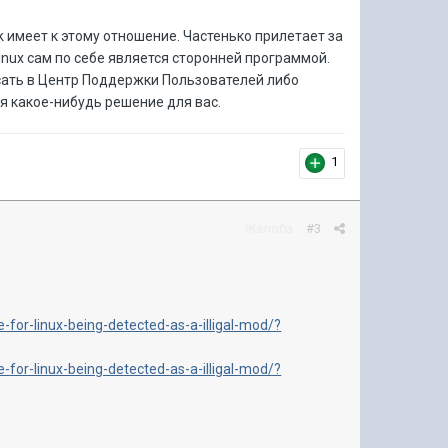
k имеет к этому отношение. Частенько прилетает за
inux сам по себе является сторонней программой.
исать в Центр Поддержки Пользователей либо
ся какое-нибудь решение для вас.
1
Жалоба
#3
-for-linux-being-detected-as-a-illigal-mod/?
-for-linux-being-detected-as-a-illigal-mod/?