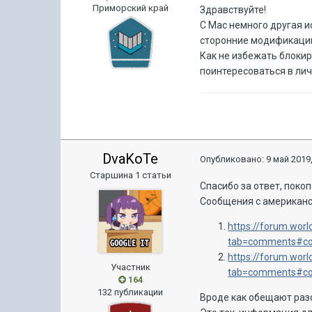
Приморский край
Здравствуйте!
C Mac немного другая и
сторонние модификации,
Как не избежать блокир
поинтересоваться в ли
DvaKoTe
Опубликовано:
9 май 2019,
Старшина 1 статьи
Спасибо за ответ, покоп
Сообщения с американс
https://forum.worl
tab=comments#c
https://forum.worl
Участник
tab=comments#c
164
132 публикации
Вроде как обещают разо