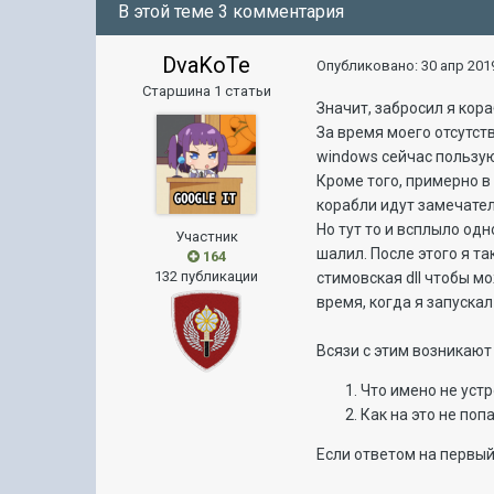
В этой теме 3 комментария
DvaKoTe
Опубликовано:
30 апр 2019
Старшина 1 статьи
Значит, забросил я кор
За время моего отсутств
windows сейчас пользу
Кроме того, примерно в
корабли идут замечател
Но тут то и всплыло од
Участник
шалил. После этого я та
164
132 публикации
стимовская dll чтобы мо
время, когда я запускал 
Всязи с этим возникаю
Что имено не уст
Как на это не поп
Если ответом на первый