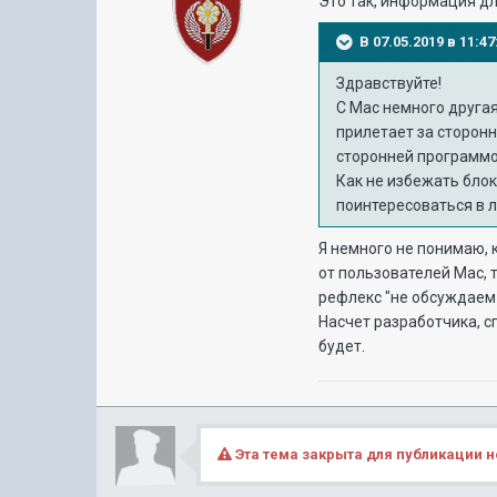
Это так, информация для
В 07.05.2019 в 11:
Здравствуйте!
C Mac немного другая
прилетает за сторонн
сторонней программо
Как не избежать бло
поинтересоваться в 
Я немного не понимаю, 
от пользователей Mac, 
рефлекс "не обсуждаем 
Насчет разработчика, с
будет.
Эта тема закрыта для публикации н