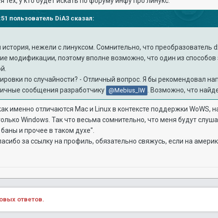
 тех, у кто будет искать по форуму инфу про линукс.
47:51 пользователь
DiA3
сказал:
 история, нежели с линуксом. Сомнительно, что преобразователь d
ие модификации, поэтому вполне возможно, что один из способов з
й.
кировки по случайности? - Отличный вопрос. Я бы рекомендовал н
личные сообщения разработчику
. Возможно, что найд
@Mebius_lW
как именно отличаются Mac и Linux в контексте поддержки WoWS, н
только Windows. Так что весьма сомнительно, что меня будут слуша
баны и прочее в таком духе".
пасибо за ссылку на профиль, обязательно свяжусь, если на амери
овых ответов.