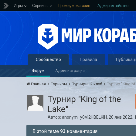
Игры
Сервисы
Премиум магазин
Адмиралтейство
Сообщество
Правила
Публикац
Форум
Администрация
Главная
Турниры
Турнирный клуб
Турнир "King of
Турнир "King of the
Lake"
Автор:
anonym_y0Vi2HBELKIH
,
20 янв 2022, 
В этой теме 93 комментария