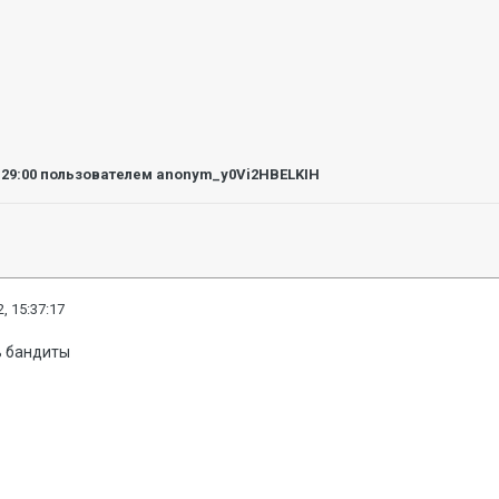
:29:00
пользователем anonym_y0Vi2HBELKIH
, 15:37:17
ь бандиты