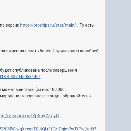
 по версии
https://proships.ru/stat/main/
. То есть
Нельзя использовать более 2 одинаковых кораблей,
а будет опубликована после завершения
341870337045053440/
 может меняться (из них 100 000
рмированием призового фонда - обращайтесь к
tps://discord.gg/Yp55y7ZqyG
5xSRCMWLwgXecgcTGUiQLr1fEztOqim7wTfPwI/edit?