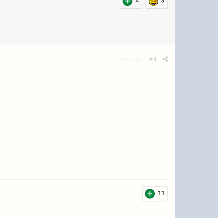
4
3
Жалоба
#4
11