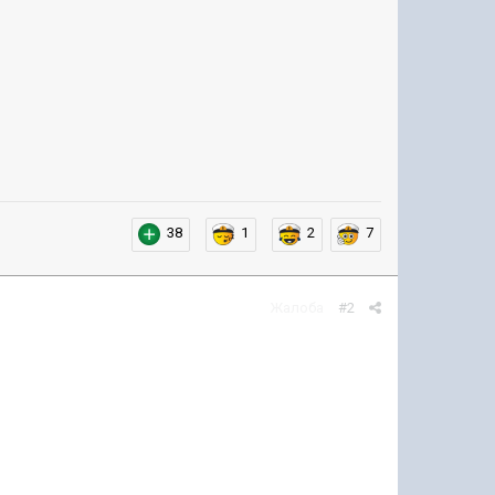
38
1
2
7
Жалоба
#2