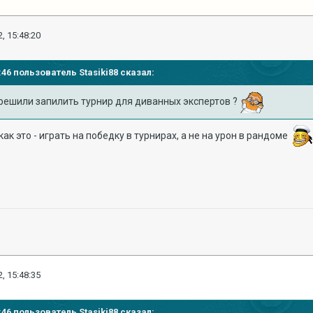
, 15:48:20
40:46 пользователь
Stasiki88
сказал:
решили запилить турнир для диванных экспертов ?
ак это - играть на победку в турнирах, а не на урон в рандоме
, 15:48:35
40:46 пользователь
Stasiki88
сказал: