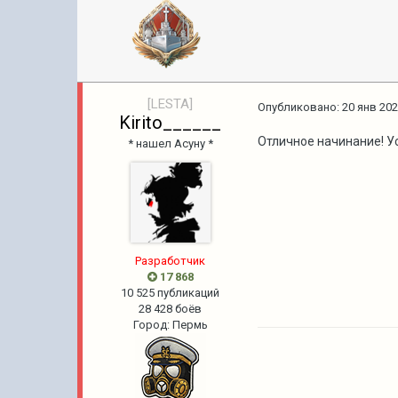
[LESTA]
Опубликовано:
20 янв 202
Kirito______
Отличное начинание! У
* нашел Асуну *
Разработчик
17 868
10 525 публикаций
28 428 боёв
Город
:
Пермь