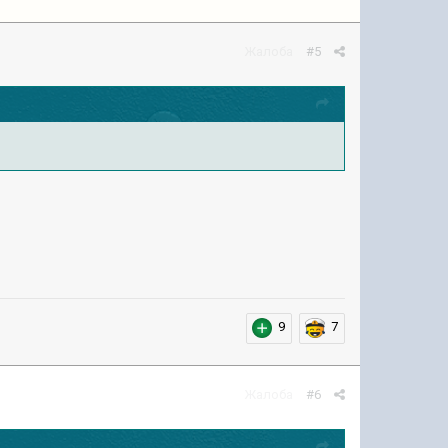
Жалоба
#5
9
7
Жалоба
#6