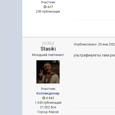
Участник
427
293 публикации
[GURU]
Опубликовано:
20 янв 2022
Stasiki
Младший лейтенант
ультрафиалеты таки ре
Участник
Коллекционер
4 442
1 345 публикаций
21 022 боя
Город
:
Киров