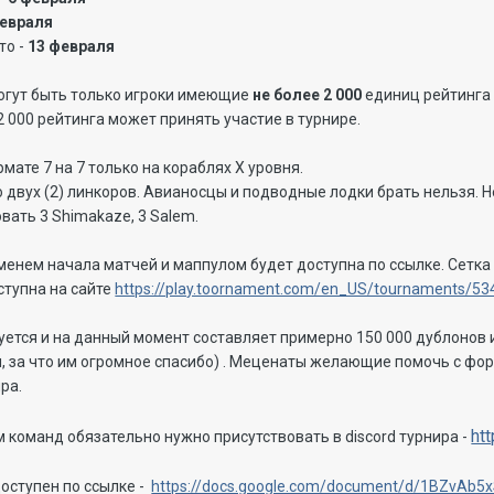
февраля
то -
13 февраля
огут быть только игроки имеющие
не более 2 000
единиц рейтинга
2 000 рейтинга может принять участие в турнире.
мате 7 на 7 только на кораблях X уровня.
 двух (2) линкоров. Авианосцы и подводные лодки брать нельзя. 
вать 3 Shimakaze, 3 Salem.
менем начала матчей и маппулом будет доступна по ссылке. Сетк
ступна на сайте
https://play.toornament.com/en_US/tournaments/5
тся и на данный момент составляет примерно 150 000 дублонов и
, за что им огромное спасибо) . Меценаты желающие помочь с фо
ра.
ht
 команд обязательно нужно присутствовать в discord турнира -
оступен по ссылке -
https://docs.google.com/document/d/1BZvAb