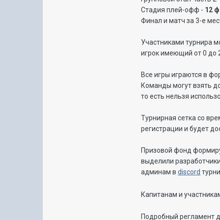
Стадия плей-офф -
12 
Финал и матч за 3-е мес
Участниками турнира м
игрок имеющий от 0 до 
Все игры играются в фор
Команды могут взять до
то есть нельзя использо
Турнирная сетка со вре
регистрации и будет до
Призовой фонд формируе
выделили разработчики
админам в
discord
турни
Капитанам и участникам
Подробный регламент д