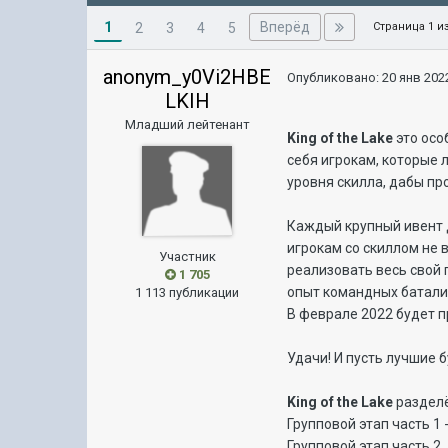
1
Вперёд
2
3
4
5
Страница 1 и
anonym_y0Vi2HBE
Опубликовано:
20 янв 2022
LKIH
Младший лейтенант
King of the Lake
это осо
себя игрокам, которые 
уровня скилла, дабы п
Каждый крупный ивент 
игрокам со скиллом не
Участник
реализовать весь свой 
1 705
опыт командных батали
1 113 публикации
В феврале 2022 будет п
Удачи! И пусть лучшие 
King of the Lake
разделё
Групповой этап часть 1
Групповой этап часть 2