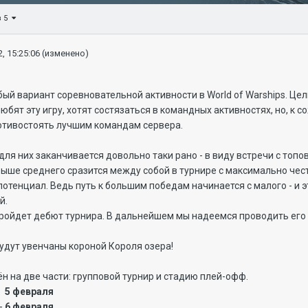
з 5
, 15:25:06
(изменено)
бый вариант соревновательной активности в World of Warships. Це
любят эту игру, хотят состязаться в командных активностях, но, к
ротивостоять лучшим командам сервера.
для них заканчивается довольно таки рано - в виду встречи с то
 выше среднего сразится между собой в турнире с максимально че
потенциал. Ведь путь к большим победам начинается с малого - и
й.
ройдет дебют турнира. В дальнейшем мы надеемся проводить его 
будут увенчаны короной Короля озера!
н на две части: групповой турнир и стадию плей-офф.
 -
5 февраля
 -
6 февраля