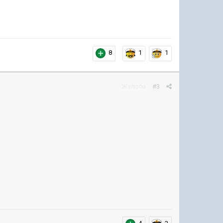
8
1
1
Жалоба
#3