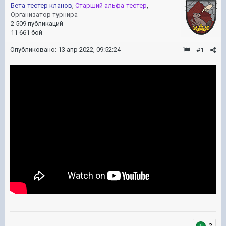
Бета-тестер кланов
,
Старший альфа-тестер
,
Организатор турнира
2 509 публикаций
11 661 бой
Опубликовано:
13 апр 2022, 09:52:24
#1
2