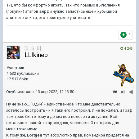
17), что бы комфортно играть. Так что помимо выполнения
(покупки) этапов верфи нужно запастись ещё и кубышкой
элитного опыта, это тоже нужно учитывать.
4
[D_S_D]
4 245
LLIkinep
Участник
1 632 публикации
17 517 боёв
Опубликовано:
13 апр 2022, 12:13:50
#3
Ну не знаю... "Один" - единственное, что мне действительно
хотелось построить - и я таки его построил. И не пожалел, и Граф
там тоже был в тему и до сих пор полезен и актуален. Всё
остальное - какой-то проходняк, чесслово. Эта верфь для
меня тоже мимо.
К тому же,
Lortgen
тут абсолютно прав, командира придётся на