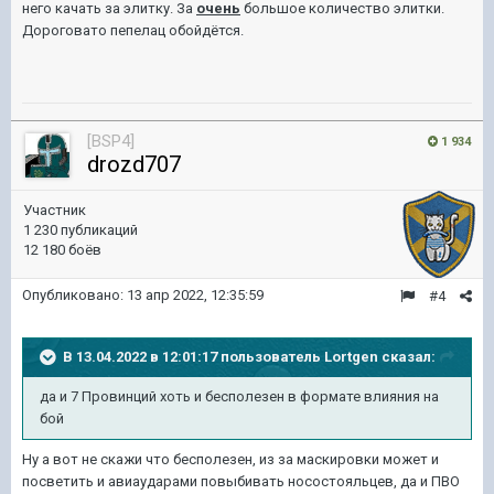
него качать за элитку. За
очень
большое количество элитки.
Дороговато пепелац обойдётся.
[BSP4]
1 934
drozd707
Участник
1 230 публикаций
12 180 боёв
Опубликовано:
13 апр 2022, 12:35:59
#4
В 13.04.2022 в 12:01:17 пользователь
Lortgen
сказал:
да и 7 Провинций хоть и бесполезен в формате влияния на
бой
Ну а вот не скажи что бесполезен, из за маскировки может и
посветить и авиаударами повыбивать носостояльцев, да и ПВО