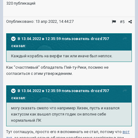
320 публикаций
Опубликовано:
13 апр 2022, 14:44:27
#5
В 13.04.2022 в 12:35:59 пользователь
drozd707
сказал:
Каждый корабль на верфи так или иначе был неплох.
Как "счастливый" обладатель Пей-ту-Рики, посмею не
согласиться с этим утверждением.
В 13.04.2022 в 12:35:59 пользователь
drozd707
сказал:
могу сказать смело что например Хизен, пусть и казался
кактусом как вышел спустя годик он вполне себе
нормальный ЛК
Тут соглашусь, просто его я вспоминать не стал, потому что
вот
тут
за хороший отзыв об этом корабле меня захейтили в три