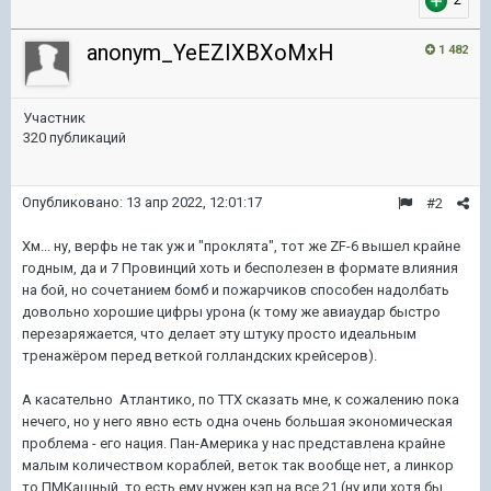
anonym_YeEZIXBXoMxH
1 482
Участник
320 публикаций
Опубликовано:
13 апр 2022, 12:01:17
#2
Хм... ну, верфь не так уж и "проклята", тот же ZF-6 вышел крайне
годным, да и 7 Провинций хоть и бесполезен в формате влияния
на бой, но сочетанием бомб и пожарчиков способен надолбать
довольно хорошие цифры урона (к тому же авиаудар быстро
перезаряжается, что делает эту штуку просто идеальным
тренажёром перед веткой голландских крейсеров).
А касательно Атлантико, по ТТХ сказать мне, к сожалению пока
нечего, но у него явно есть одна очень большая экономическая
проблема - его нация. Пан-Америка у нас представлена крайне
малым количеством кораблей, веток так вообще нет, а линкор
то ПМКашный, то есть ему нужен кэп на все 21 (ну или хотя бы