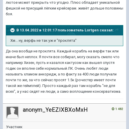
лютое может прикрыть что угодно. Плюс обладает уникальной
фишкой не присущей лёгким крейсерам. живёт дольше половины
боя.
В 13.04.2022 в 12:01:17 пользователь
Lortgen
сказал:
Хм... ну, верфь не так уж и "проклята"
Да она вообще не проклята. Каждый корабль на верфи так или
иначе был неплох. Я почти все собирал, могу сказать смело что
например Хизен, пусть и казался кактусом как вышел спустя
годик он вполне себе нормальный ЛК. Очень любят люди
называть хламом анкоридж, а по факту за 400 люди получали
почти то же, за что сейчас просят 1.5к (рочестер имеет почти
такой же геймплей). Просто каждый раз там корабль "не для
всех", а у нас сидят не люди, а само воплощение консерватизма.
anonym_YeEZIXBXoMxH
1 482
Участник