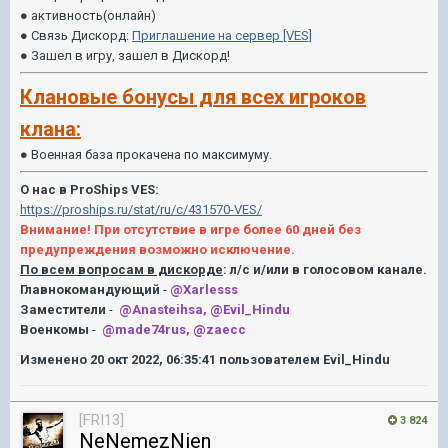
● активность(онлайн)
● Связь Дискорд:
Приглашение на сервер [VES]
● Зашел в игру, зашел в Дискорд!
Клановые бонусы для всех игроков
клана:
● Военная база прокачена по максимуму.
О нас в ProShips VES:
https://proships.ru/stat/ru/c/431570-VES/
Внимание! При отсутствие в игре более 60 дней без
предупреждения возможно исключение.
По всем вопросам в дискорде
: л/с и/или в голосовом канале.
Главнокомандующий
-
@Xarlesss
Заместители
-
@Anasteihsa, @Evil_Hindu
Военкомы
-
@made74rus, @zaecc
Изменено
20 окт 2022, 06:35:41
пользователем Evil_Hindu
[FRI13]
3 824
NeNemezNien