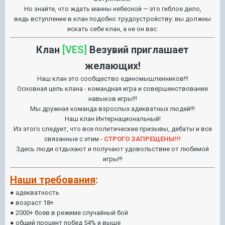
Но знайте, что ждать манны небесной — это гиблое дело,
ведь вступление в клан подобно трудоустройству: вы должны
искать себе клан, а не он вас.
Клан
[VES]
Везувий приглашает
желающих!
Наш клан это сообщество единомышленников!!!
Основная цель клана - командная игра и совершенствование
навыков игры!!!
Мы дружная команда взрослых адекватных людей!!!
Наш клан Интернациональный!
Из этого следует, что все политические призывы, дебаты и все
связанные с этим -
СТРОГО ЗАПРЕЩЕНЫ!!!
Здесь люди отдыхают и получают удовольствие от любимой
игры!!!
Наши требования
:
● адекватность
● возраст 18+
● 2000+ боев в режиме случайный бой
● общий процент побед 54% и выше