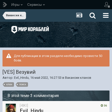
Игры
Сервисы
Вакансии кланов
Для публикации в этом разделе необходимо провести 50
боёв.
[VES] Везувий
Автор:
Evil_Hindu
,
16 май 2022, 16:27:53
в
Вакансии кланов
клан
поиск
В этой теме 3 комментария
[4IKI]
36
Evil_Hindu