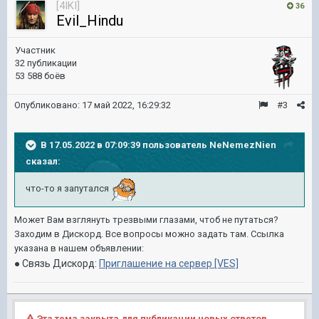
[4IKI]
36
Evil_Hindu
Участник
32 публикации
53 588 боёв
Опубликовано:
17 май 2022, 16:29:32
#3
В 17.05.2022 в 07:09:39 пользователь
NeNemezNien
сказал:
что-то я запутался
Может Вам взглянуть трезвыми глазами, чтоб не путаться?
Заходим в Дискорд. Все вопросы можно задать там. Ссылка
указана в нашем объявлении:
● Связь Дискорд:
Приглашение на сервер [VES]
Эта тема закрыта для публикации новых ответов.