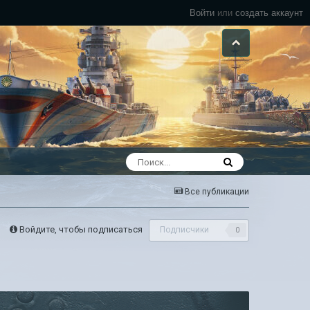
Войти
или
создать аккаунт
Все публикации
Войдите, чтобы подписаться
Подписчики
0