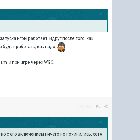
апуска игры работает. Вдруг после того, как
е будет работать, как надо
am, и при игре через WGC.
Жалоба
#5
, но с его включением
ничего не починились, хотя