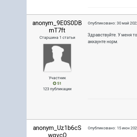
anonym_9E0S0DB
Опубликовано:
30 май 2022
mT7ft
Здравствуйте. У меня т
Старшина 1 статьи
аккаунте норм.
Участник
51
123 публикации
anonym_Uz1b6cS
Опубликовано:
15 июн 202
wqvcO