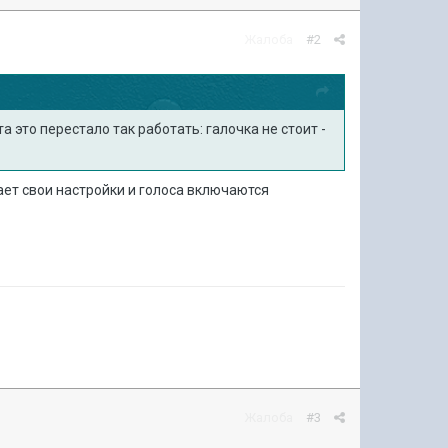
Жалоба
#2
а это перестало так работать: галочка не стоит -
ает свои настройки и голоса включаются
Жалоба
#3