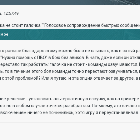
, 12:57:49
ука не стоит галочка ""Голосовое сопровождение быстрых сообщени
имое
, то раньше благодаря этому можно было не слышать, как в сотый 
Нужна помощь с ПВО" в бою без авиков. В чате, даже если он отклю
ерестало так работать: галочка не стоит - команды озвучиваются. 
ь, то в течение этого боя команды точно перестают озвучиваться,
 с этой проблемой? Или я путаю, и эта опция отвечает за другое, 
ее решение - установить альтернативную озвучку, как на примере 
с, но в любом случае хочется разобраться. По-моему, это начало п
о включением ничего не починились, хотя игру я переустанавливал.