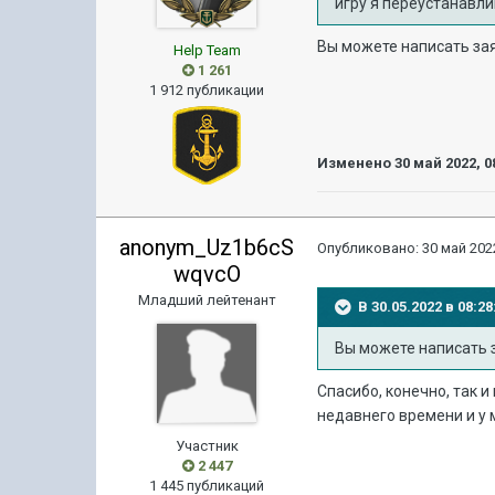
игру я переустанавл
Вы можете написать за
Help Team
1 261
1 912 публикации
Изменено
30 май 2022, 0
anonym_Uz1b6cS
Опубликовано:
30 май 2022
wqvcO
Младший лейтенант
В 30.05.2022 в 08:
Вы можете написать 
Спасибо, конечно, так и
недавнего времени и у 
Участник
2 447
1 445 публикаций