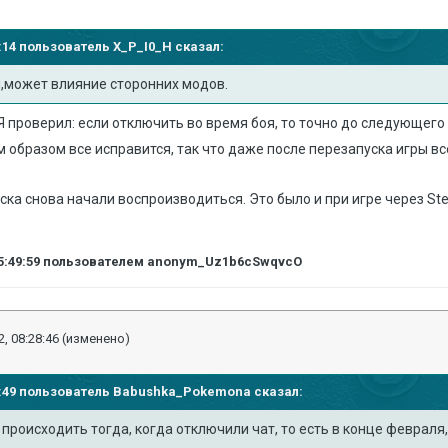
43:14 пользователь
X_P_I0_H
сказал:
,может влияние сторонних модов.
Я проверил: если отключить во время боя, то точно до следующего з
м образом все исправится, так что даже после перезапуска игры вс
ска снова начали воспроизводиться. Это было и при игре через Ste
5:49:59
пользователем anonym_Uz1b6cSwqvcO
, 08:28:46
(изменено)
57:49 пользователь
Babushka_Pokemona
сказал:
 происходить тогда, когда отключили чат, то есть в конце февраля