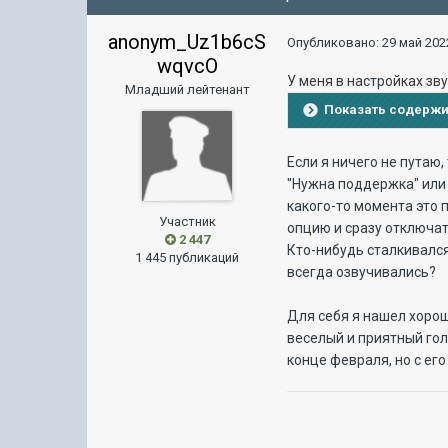
anonym_Uz1b6cS
Опубликовано:
29 май 2022
wqvcO
У меня в настройках зв
Младший лейтенант
Показать содерж
Если я ничего не путаю
"Нужна поддержка" или "
какого-то момента это п
Участник
опцию и сразу отключат
2 447
Кто-нибудь сталкивался
1 445 публикаций
всегда озвучивались?
Для себя я нашел хорош
веселый и приятный голо
конце февраля, но с ег