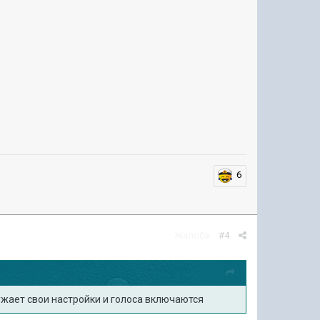
6
Жалоба
#4
ужает свои настройки и голоса включаются