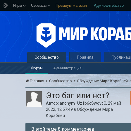
Игры
Сервисы
Премиум магазин
Адмиралтейство
Сообщество
Правила
Публикац
Форум
Администрация
Главная
Сообщество
Обсуждение Мира Кораблей
Это баг или нет?
Автор:
anonym_Uz1b6cSwqvcO
,
29 май
2022, 12:57:49
в
Обсуждение Мира
Кораблей
В этой теме 8 комментариев