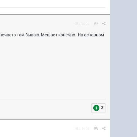
Жалоба
#7
к. нечасто там бываю. Мешает конечно. На основном
2
Жалоба
#8