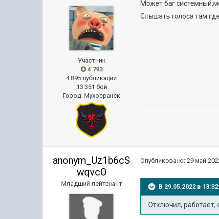
Может баг системный,м
Слышать голоса там где
Участник
4 793
4 895 публикаций
13 351 бой
Город
:
Мухосранск
anonym_Uz1b6cS
Опубликовано:
29 май 2022
wqvcO
Младший лейтенант
В 29.05.2022 в 13:
Отключил, работает,