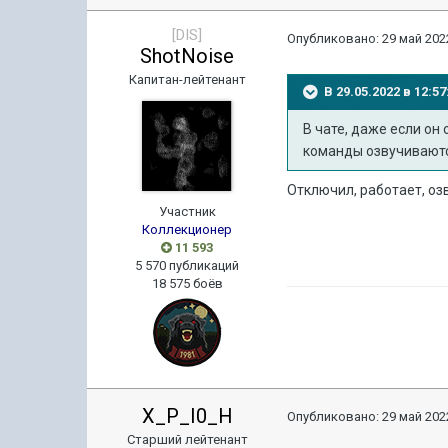
[DIS]
Опубликовано:
29 май 2022
ShotNoise
Капитан-лейтенант
В 29.05.2022 в 12:
В чате,
даже если он о
команды озвучивают
Отключил, работает, оз
Участник
Коллекционер
11 593
5 570 публикаций
18 575 боёв
X_P_I0_H
Опубликовано:
29 май 2022
Старший лейтенант