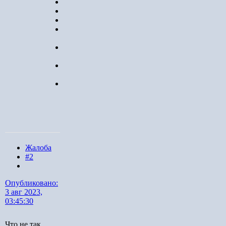
тестер
Коллекционер
1 573
1 709
публикаций
46 626
боёв
Город
:
Минск
Жалоба
#2
Опубликовано:
3 авг 2023,
03:45:30
Что не так