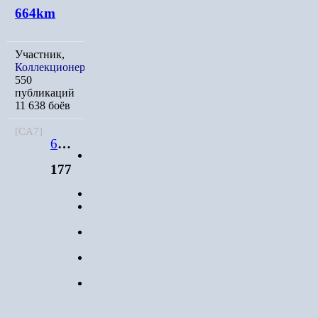
664km
Участник,
Коллекционер
550
публикаций
11 638 боёв
[CA7]
664km
Мичман
177
Участник
Коллекционер
177
550
публикаций
11 638
боёв
Город
:
Владивосток