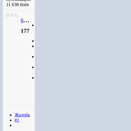
11 638 боёв
[CA7]
664km
Мичман
177
Участник
Коллекционер
177
550
публикаций
11 638
боёв
Город
:
Владивосток
Жалоба
#1