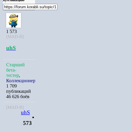
1 573
[MAD-B]
uhS
Старший
бета-
тестер
,
Коллекционер
1 709
публикаций
46 626 боёв
[MAD-B]
uhS
Лейтенант
1 573
Старший
бета-