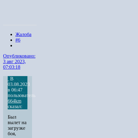
Жалоба
#6
Опубликовано:
3 авг 2023,
07:03:18
В
03.08.2023
в 06:47
пользователь
664km
сказал:
Был
вылет на
загрузке
боя,