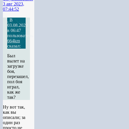
3 авг 2023,
07:44:52
В
03.08.2023
в 06:47
пользователь
664km
сказал:
Был
вылет на
загрузке
боя,
перезашел,
пол боя
играл,
как же
так?
Ну вот так,
как вы
описали; за
один раз
просто не