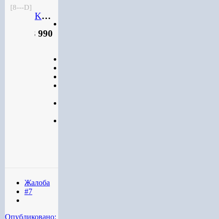
[8---D]
Kringesmarine
Старший
3 990
лейтенант
Старший
бета-
тестер
Коллекционер
3 990
4 327
публикаций
36 089
боёв
Жалоба
#7
Опубликовано: