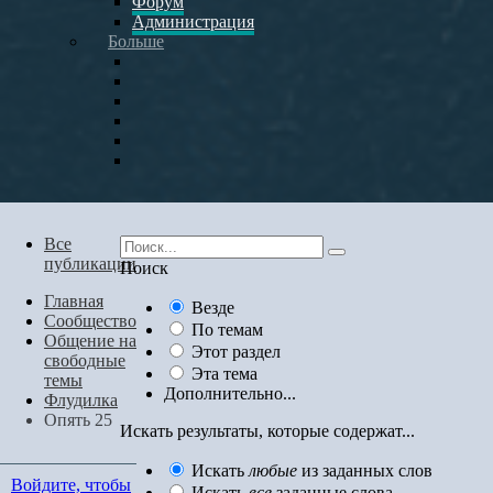
Форум
Администрация
Больше
Все
публикации
Поиск
Главная
Везде
Сообщество
По темам
Общение на
Этот раздел
свободные
Эта тема
темы
Дополнительно...
Флудилка
Опять 25
Искать результаты, которые содержат...
Искать
любые
из заданных слов
Войдите, чтобы
Искать
все
заданные слова