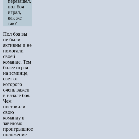
перезашел,
пол боя
играл,
как же
так?
Пол боя вы
не были
активны и не
помогали
своей
команде. Тем
более играя
на эсминце,
свет от
которого
очень важен
в начале боя.
Чем
поставили
свою
команду в
заведомо
проигрышное
положение