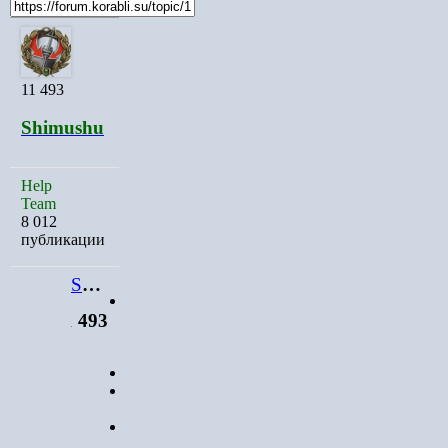
11 493
Shimushu
Help
Team
8 012
публикации
Shimushu
Капитан-
11 493
лейтенант
Help
Team
11 493
8 012
публикации
Город
:
Lesta