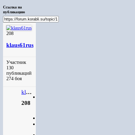
Ссылка на
публикацию
208
klaus61rus
Участник
130
публикаций
274 боя
klaus61rus
Старшина
208
1
статьи
Участник
208
130
публикаций
274