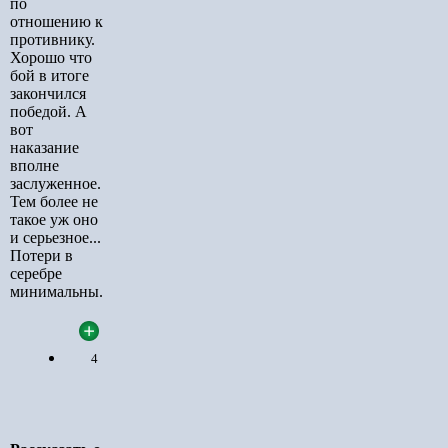
по
отношению к
противнику.
Хорошо что
бой в итоге
закончился
победой. А
вот
наказание
вполне
заслуженное.
Тем более не
такое уж оно
и серьезное...
Потери в
серебре
минимальны.
4