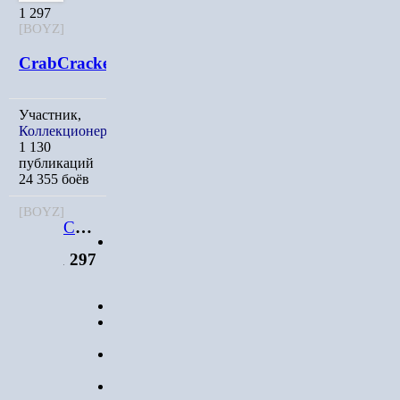
1 297
[BOYZ]
CrabCracker
Участник,
Коллекционер
1 130
публикаций
24 355 боёв
[BOYZ]
CrabCracker
Младший
1 297
лейтенант
Участник
Коллекционер
1 297
1 130
публикаций
24 355
боёв