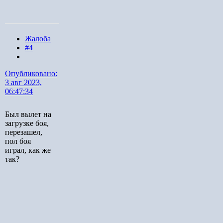
Жалоба
#4
Опубликовано:
3 авг 2023,
06:47:34
Был вылет на
загрузке боя,
перезашел,
пол боя
играл, как же
так?