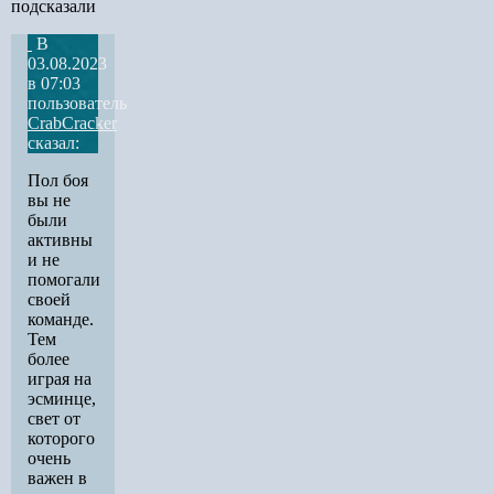
подсказали
В
03.08.2023
в 07:03
пользователь
CrabCracker
сказал:
Пол боя
вы не
были
активны
и не
помогали
своей
команде.
Тем
более
играя на
эсминце,
свет от
которого
очень
важен в