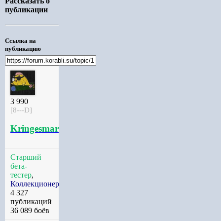
Рассказать о
публикации
Ссылка на
публикацию
3 990
[8---D]
Kringesmarine
Старший
бета-
тестер
,
Коллекционер
4 327
публикаций
36 089 боёв