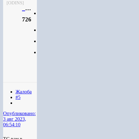
[ODINS]
___Raven_____
Мичман
726
Участник
726
432
публикации
174
боя
Жалоба
#5
Опубликовано:
3 авг 2023,
06:54:10
ТС вам в