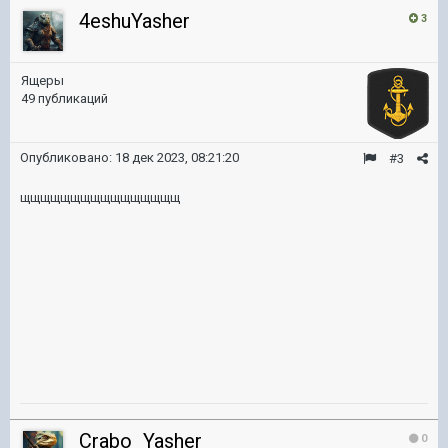
4eshuYasher
3
Ящеры
49 публикаций
Опубликовано:
18 дек 2023, 08:21:20
#3
щщщщщщщщщщщщщщщщ
Crabo_Yasher
0