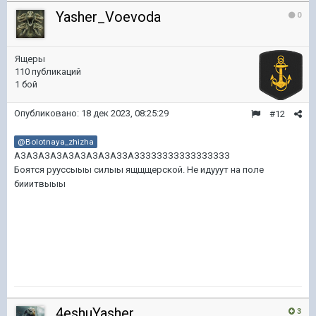
Yasher_Voevoda
0
Ящеры
110 публикаций
1 бой
Опубликовано:
18 дек 2023, 08:25:29
#12
@Bolotnaya_zhizha
АЗАЗАЗАЗАЗАЗАЗАЗАЗЗАЗЗЗЗЗЗЗЗЗЗЗЗЗЗЗЗЗ
Боятся рууссыыы силыы ящщщерской. Не идууут на поле
бииитвыыы
4eshuYasher
3