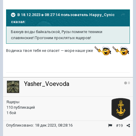
В 18.12.2023 в 08:27:14 пользователь
Happy_Cynic
сказал:
Бахнув воды байкальской, Русы помните техники
славянские! Прогоним проклятых ящеров!
Водичка твоя тебя не спасет — море наше уже
Yasher_Voevoda
0
Ящеры
110 публикаций
1 бой
Опубликовано:
18 дек 2023, 08:28:16
#19