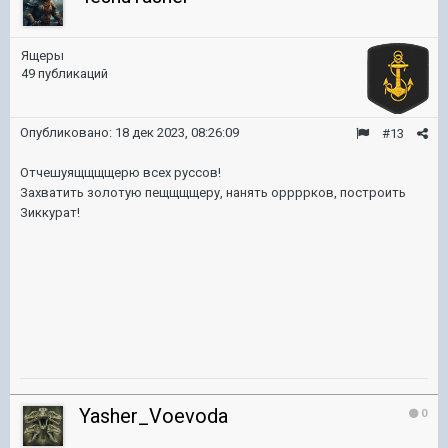
Ящеры
49 публикаций
Опубликовано:
18 дек 2023, 08:26:09
#13
Отчешуящщщщерю всех руссов!
Захватить золотую пещщщщеру, нанять оррррков, построить
Зиккурат!
Yasher_Voevoda
0