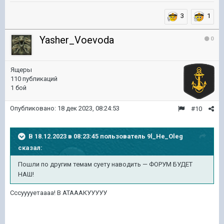
3
1
Yasher_Voevoda
0
Ящеры
110 публикаций
1 бой
Опубликовано:
18 дек 2023, 08:24:53
#10
В 18.12.2023 в 08:23:45 пользователь
9l_He_Oleg
сказал:
Пошли по другим темам суету наводить — ФОРУМ БУДЕТ
НАШ!
Сссууууетаааа! В АТАААКУУУУУ