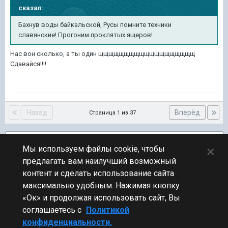
сказал:
Бахнув воды байкальской, Русы помните техники
славянские! Прогоним проклятых ящеров!
Нас вон сколько, а ты один щщщщщщщщщщщщщщщщщщщ
Сдавайся!!!!
Назад
Вперёд
Страница 1 из 37
Подписчики
1
×
Мы используем файлы cookie, чтобы
предлагать вам наилучший возможный
ПЕРЕЙТИ К СПИСКУ ТЕМ
контент и сделать использование сайта
Флудилка
максимально удобным. Нажимая кнопку
«Ок» и продолжая использовать сайт, Вы
соглашаетесь с
Политикой
конфиденциальности.
Стиль