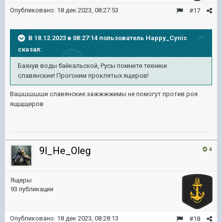
Опубликовано:
18 дек 2023, 08:27:53
#17
В 18.12.2023 в 08:27:14 пользователь
Happy_Cynic
сказал:
Бахнув воды байкальской, Русы помните техники
славянские! Прогоним проклятых ящеров!
Вашшшшши славянские зажжжжимы не помогут против роя
ящщщеров
9l_He_Oleg
4
Ящеры
93 публикации
Опубликовано:
18 дек 2023, 08:28:13
#18