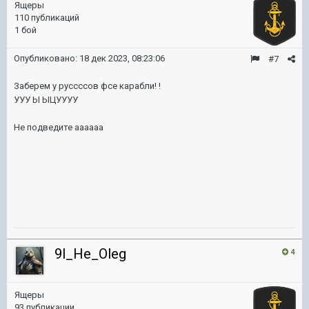
Ящеры
110 публикаций
1 бой
Опубликовано:
18 дек 2023, 08:23:06
#7
Заберем у руссссов фсе карабли! !
УУУ Ы ЫЦУУУУ
Не подведите аааааа
9l_He_Oleg
4
Ящеры
93 публикации