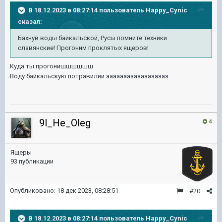
В 18.12.2023 в 08:27:14 пользователь
Happy_Cynic
сказал:
Бахнув воды байкальской, Русы помните техники
славянские! Прогоним проклятых ящеров!
Куда ты прогонишшшшшш
Воду байкальскую потравилии ааааааазазазазазаз
9l_He_Oleg
4
Ящеры
93 публикации
Опубликовано:
18 дек 2023, 08:28:51
#20
В 18.12.2023 в 08:27:14 пользователь
Happy_Cynic