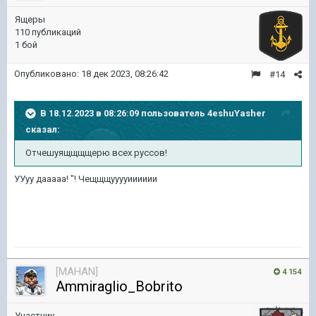
Ящеры
110 публикаций
1 бой
Опубликовано:
18 дек 2023, 08:26:42
#14
В 18.12.2023 в 08:26:09 пользователь
4eshuYasher
сказал:
Отчешуящщщщерю всех руссов!
УУуу дааааа! "! Чещщщууууииииии
[MAHAN]
4 154
Ammiraglio_Bobrito
Участник