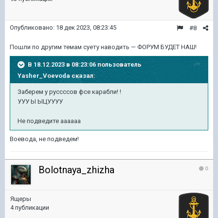
Опубликовано:
18 дек 2023, 08:23:45
#8
Пошли по другим темам суету наводить — ФОРУМ БУДЕТ НАШ!
В 18.12.2023 в 08:23:06 пользователь
Yasher_Voevoda
сказал:
Заберем у руссссов фсе карабли! !
УУУ Ы ЫЦУУУУ
Не подведите аааааа
Воевода, не подведем!
Bolotnaya_zhizha
0
Ящеры
4 публикации