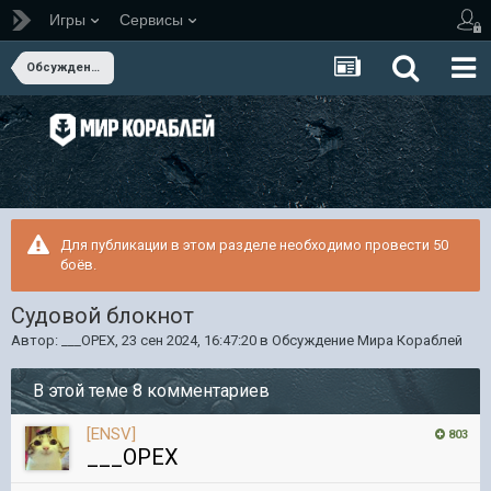
Игры
Сервисы
Обсуждение Мира Кораблей
Для публикации в этом разделе необходимо провести 50
боёв.
Судовой блокнот
Автор:
___OPEX
,
23 сен 2024, 16:47:20
в
Обсуждение Мира Кораблей
В этой теме 8 комментариев
[ENSV]
803
___OPEX