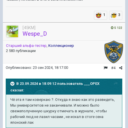
1
3
[45KM]
5 122
Wespe_D
Старший альфа-тестер
,
Коллекционер
2 583 публикации
Опубликовано:
23 сен 2024, 18:17:00
#4
В 23.09.2024 в 18:09:12 пользователь
___OPEX
сказал:
Чё эта я там коверкаю ?. Откуда я знаю как это развидеть,
Мы университетов не заканчивали. И можно было
свежеполученную шкурку отмечать в журнале , чтобы
рабочий люд не лазил часами , не искал в стоге сена
японский лак