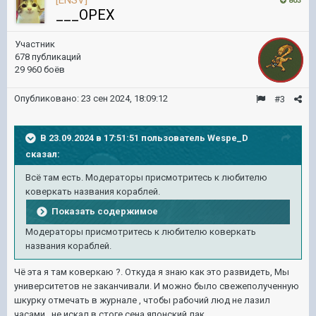
[ENSV]
803
___OPEX
Участник
678 публикаций
29 960 боёв
Опубликовано:
23 сен 2024, 18:09:12
#3
В 23.09.2024 в 17:51:51 пользователь
Wespe_D
сказал:
Всё там есть. Модераторы присмотритесь к любителю
коверкать названия кораблей.
Показать содержимое
Модераторы присмотритесь к любителю коверкать
названия кораблей.
Чё эта я там коверкаю ?. Откуда я знаю как это развидеть, Мы
университетов не заканчивали. И можно было свежеполученную
шкурку отмечать в журнале , чтобы рабочий люд не лазил
часами , не искал в стоге сена японский лак