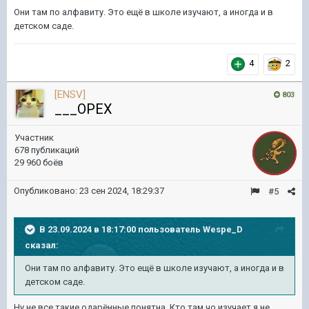
Они там по алфавиту. Это ещё в школе изучают, а иногда и в
детском саде.
4
2
[ENSV]
803
___OPEX
Участник
678 публикаций
29 960 боёв
Опубликовано:
23 сен 2024, 18:29:37
#5
В 23.09.2024 в 18:17:00 пользователь
Wespe_D
сказал:
Они там по алфавиту. Это ещё в школе изучают, а иногда и в
детском саде.
Ну не все такие одарённые понятна. Кто там чо изучает я не