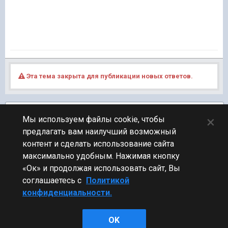
Эта тема закрыта для публикации новых ответов.
Подписчики
1
×
Мы используем файлы cookie, чтобы
предлагать вам наилучший возможный
ПЕРЕЙТИ К СПИСКУ ТЕМ
контент и сделать использование сайта
Обсуждение Мира Кораблей
максимально удобным. Нажимая кнопку
«Ок» и продолжая использовать сайт, Вы
соглашаетесь с
Политикой
конфиденциальности.
Стиль
OK
Powered by Invision Community