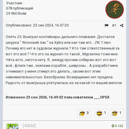
Участник
678 публикаций
29 960 боёв
Опубликовано:
23 сен 2024, 16:47:20
#1
Опять 25. Выиграл контейнеры дальнего плавания. Достался
шкурка " Японский лак " на Хуйгу или как там его ...ЛК 7 лвл.
Почему его нет в судовом журнале ? Кто там ответственный за
вот это всё ? Что это за журнал-то такой , Мурзилка тоже мне.
Чёта есть ,чегота нету. Я , между прочим собираю вот это вот
всё , флаги там , экипажи корабля , шевроны... А разработчики
отнимают у меня стимул это делать , своим вот этим
невнимательностью. Безобразие. Возмущению нет предела.
Радость от выигрыша улетучилась из-за какой-то вашей мелочи
Изменено
23 сен 2024, 16:49:02
пользователем ___OPEX
3
1
1
[45KM]
5 122