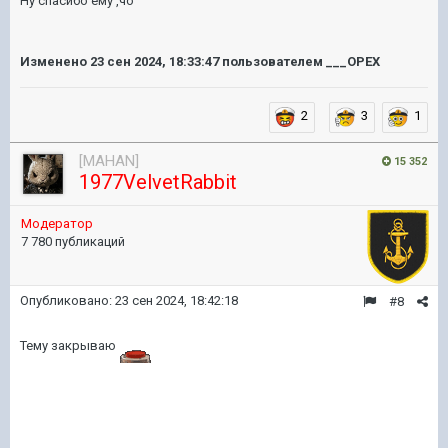
Ну спасибо ему ,чо
Изменено
23 сен 2024, 18:33:47
пользователем ___OPEX
2
3
1
[MAHAN]
15 352
1977VelvetRabbit
Модератор
7 780 публикаций
Опубликовано:
23 сен 2024, 18:42:18
#8
Тему закрываю