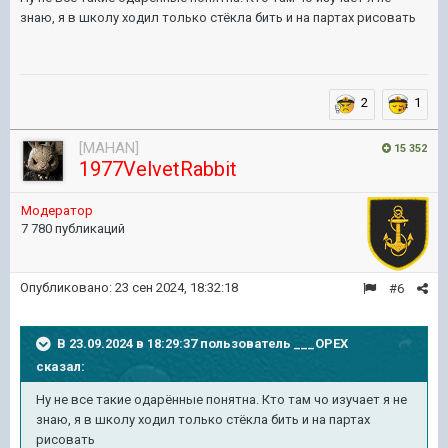
знаю, я в школу ходил только стёкла бить и на партах рисовать
2
1
[MAHAN]
15 352
1977VelvetRabbit
Модератор
7 780 публикаций
Опубликовано:
23 сен 2024, 18:32:18
#6
В 23.09.2024 в 18:29:37 пользователь
___OPEX
сказал:
Ну не все такие одарённые понятна. Кто там чо изучает я не
знаю, я в школу ходил только стёкла бить и на партах
рисовать