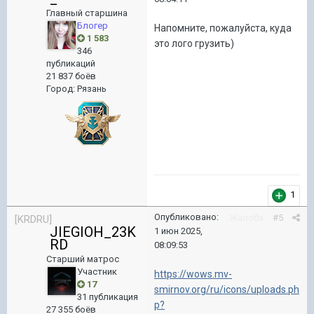
Главный старшина
Блогер
Напомните, пожалуйста, куда
1 583
это лого грузить)
346
публикаций
21 837 боёв
Город
:
Рязань
1
Опубликовано:
Жалоба
#5
[KRDRU]
JIEGIOH_23K
1 июн 2025,
RD
08:09:53
Старший матрос
Участник
https://wows.mv-
17
smirnov.org/ru/icons/uploads.ph
31 публикация
p?
27 355 боёв