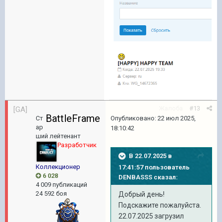
Жалоба
#13
[GA]
BattleFrame
Опубликовано:
22 июл 2025,
Ст
ар
18:10:42
ший лейтенант
Разработчик
В 22.07.2025 в
Коллекционер
17:41:57 пользователь
6 028
DENBASSS
сказал:
4 009 публикаций
24 592 боя
Добрый день!
Подскажите пожалуйста.
22.07.2025 загрузил