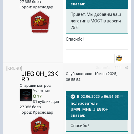
27 355 боёв
сказал:
Город
:
Краснодар
Привет. Мы добавим ваш
логотип в МОСТ в версии
25.6
Спасибо !
1
Жалоба
#11
[KRDRU]
JIEGIOH_23K
Опубликовано:
10 июн 2025,
RD
08:55:54
Старший матрос
Участник
17
В 02.06.2025 в 06:54:53
31 публикация
пользователь
27 355 боёв
UM9I_MHE_JIEGIOH
Город
:
Краснодар
сказал:
Спасибо !