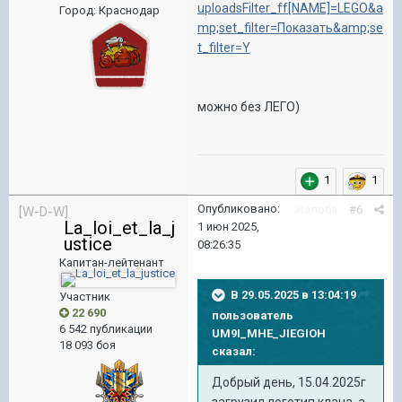
uploadsFilter_ff[NAME]=LEGO&a
Город
:
Краснодар
mp;set_filter=Показать&amp;se
t_filter=Y
можно без ЛЕГО)
1
1
Опубликовано:
Жалоба
#6
[W-D-W]
La_loi_et_la_j
1 июн 2025,
ustice
08:26:35
Капитан-лейтенант
В 29.05.2025 в 13:04:19
Участник
22 690
пользователь
6 542 публикации
UM9I_MHE_JIEGIOH
18 093 боя
сказал:
Добрый день, 15.04.2025г