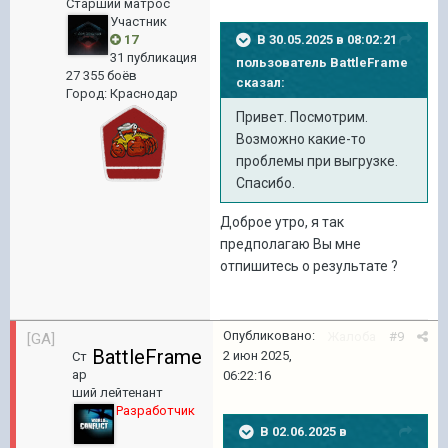
Старший матрос
Участник
В 30.05.2025 в 08:02:21
17
31 публикация
пользователь
BattleFrame
27 355 боёв
сказал:
Город
:
Краснодар
Привет. Посмотрим.
Возможно какие-то
проблемы при выгрузке.
Спасибо.
Доброе утро, я так
предполагаю Вы мне
отпишитесь о результате ?
Опубликовано:
Жалоба
#9
[GA]
BattleFrame
2 июн 2025,
Ст
ар
06:22:16
ший лейтенант
Разработчик
В 02.06.2025 в