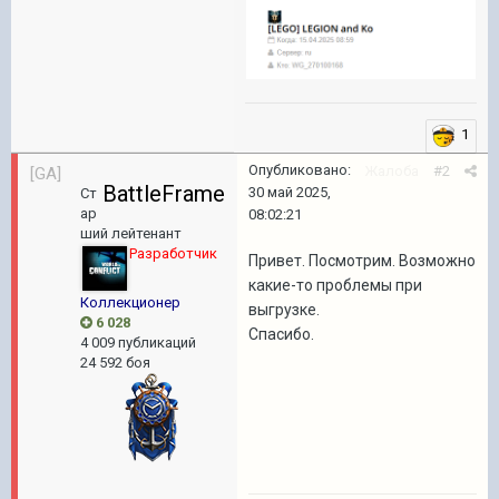
1
Опубликовано:
Жалоба
#2
[GA]
BattleFrame
30 май 2025,
Ст
ар
08:02:21
ший лейтенант
Разработчик
Привет. Посмотрим. Возможно
какие-то проблемы при
Коллекционер
выгрузке.
6 028
Спасибо.
4 009 публикаций
24 592 боя