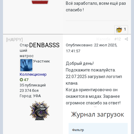
Всё заработало, всем ещё раз
спасибо !
1
Жалоба
#12
[HAPPY]
DENBASSS
Опубликовано:
22 июл 2025,
Стар
ший
17:41:57
матрос
Участник
Добрый день!
Подскажите пожалуйста.
Коллекционер
22.07.2025 загрузил логотип
47
клана.
35 публикаций
Когда ориентировочно он
23 374 боя
Город
:
УФА
окажется в модах. Заранее
огромное спасибо за ответ!