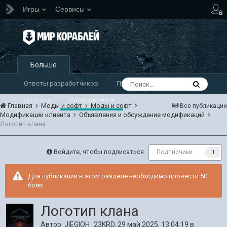
Игры
Сервисы
Больше
Ответы разработчиков
Публикации
Правила
Сообщество
Главная
Моды и софт
Моды и софт
Все публикации
Модификации клиента
Объявления и обсуждение модификаций
Логотип клана
Войдите, чтобы подписаться
Подписчики
1
Для публикации в этом разделе необходимо провести 50
боёв.
Логотип клана
Автор:
JIEGIOH_23KRD
,
29 май 2025, 13:04:19
в