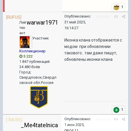
1
Опубликовано:
Жалоба
#3
[RUFUS]
warwar1971
31 май 2025,
Лей
тен
16:14:27
ант
Участник
Иконка клана отображается с
модом при обновлении
Коллекционер
такового.. там даже пишут,
5 222
обновлены иконки клана
1 847 публикаций
34 480 боёв
Город
:
Свердловск,Свердл
овской обл.Россия
1
Опубликовано:
Жалоба
#4
[7MORE]
_Me4tatelnica
1 июн 2025,
_
08:04:11