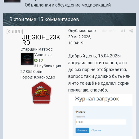
Объявления и обсуждение модификаций
В этой теме 15 комментариев
Опубликовано:
Жалоба
#1
[KRDRU]
JIEGIOH_23K
29 май 2025,
RD
13:04:19
Старший матрос
Участник
Добрый день, 15.04.2025г
17
загрузил логотип клана, а он
31 публикация
до сих пор не отображается,
27 355 боёв
вопрос так и должно быть или
Город
:
Краснодар
я что то ещё не сделал, скрин
прилагаю, спасибо.