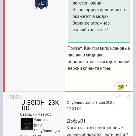
логотип клана.
Когда ориентировочно он
окажется в модах.
Заранее огромное
спасибо за ответ!
Привет. Как правило клановые
иконки в модпаке
обновляются с выходом новой
версии клиента игры.
1
Жалоба
#14
[KRDRU]
JIEGIOH_23K
Опубликовано:
3 сен 2025,
RD
17:51:06
Старший матрос
Участник
Добрый !
17
Когда на этот раз клановые
31 публикация
иконки обновятся, есть инфа ?