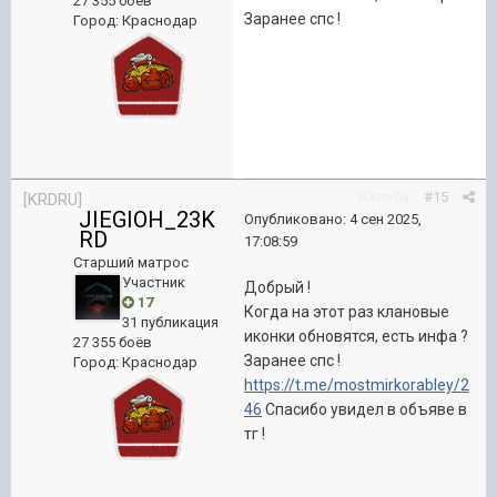
27 355 боёв
Заранее спс !
Город
:
Краснодар
Жалоба
#15
[KRDRU]
JIEGIOH_23K
Опубликовано:
4 сен 2025,
RD
17:08:59
Старший матрос
Участник
Добрый !
17
Когда на этот раз клановые
31 публикация
иконки обновятся, есть инфа ?
27 355 боёв
Заранее спс !
Город
:
Краснодар
https://t.me/mostmirkorabley/2
46
Спасибо увидел в объяве в
тг !