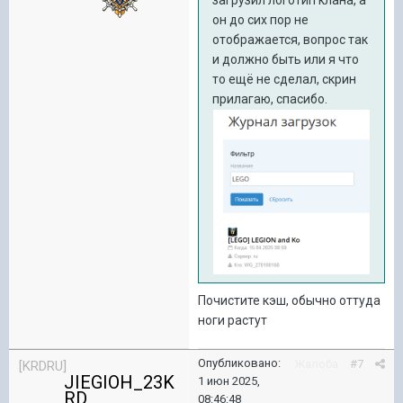
загрузил логотип клана, а
он до сих пор не
отображается, вопрос так
и должно быть или я что
то ещё не сделал, скрин
прилагаю, спасибо.
Почистите кэш, обычно оттуда
ноги растут
Опубликовано:
Жалоба
#7
[KRDRU]
JIEGIOH_23K
1 июн 2025,
RD
08:46:48