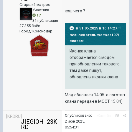
Старший матрос
Участник
кэш чего ?
17
31 публикация
27 355 боёв
В 31.05.2025 в 16:14:27
Город
:
Краснодар
пользователь
warwar1971
сказал:
Иконка клана
отображается с модом
при обновлении такового..
там даже пишут,
обновлены иконки клана
Мод обновлён 14.05. а логотип
клана передан в МОСТ 15.04)
Опубликовано:
Жалоба
#8
[KRDRU]
JIEGIOH_23K
2 июн 2025,
RD
05:54:31