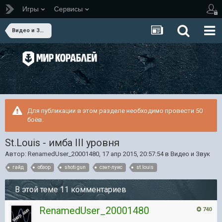
Игры
Сервисы
Видео и Звук
Для публикации в этом разделе необходимо провести 50
боёв.
St.Louis - имба III уровня
Автор:
RenamedUser_20001480
,
17 апр 2015, 20:57:54
в
Видео и Звук
гайд
обзор
shoti gun
сэнт-луис
st.louis
В этой теме 11 комментариев
RenamedUser_20001480
740