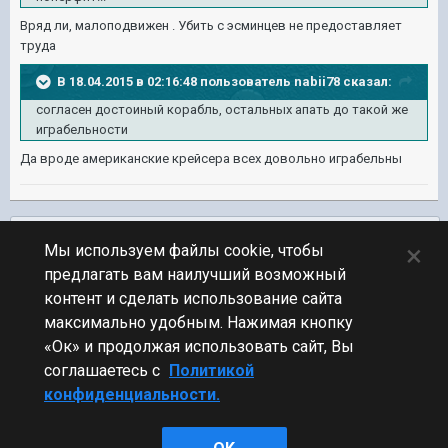
Вряд ли, малоподвижен . Убить с эсминцев не предоставляет
труда
В 18.04.2015 в 02:16:48 пользователь nabii78 сказал:
согласен достоиный корабль, остальных апать до такой же
играбельности
Да вроде американские крейсера всех довольно играбельны
Подписчики
0
×
Мы используем файлы cookie, чтобы
предлагать вам наилучший возможный
ПЕРЕЙТИ К СПИСКУ ТЕМ
контент и сделать использование сайта
Видео и Звук
максимально удобным. Нажимая кнопку
«Ок» и продолжая использовать сайт, Вы
соглашаетесь с
Политикой
конфиденциальности.
Стиль