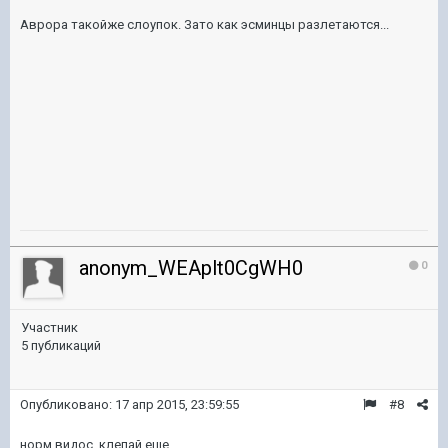
Аврора такойже слоупок. Зато как эсминцы разлетаются...
anonym_WEAplt0CgWH0
0
Участник
5 публикаций
Опубликовано:
17 апр 2015, 23:59:55
#8
норм видос, клепай еще