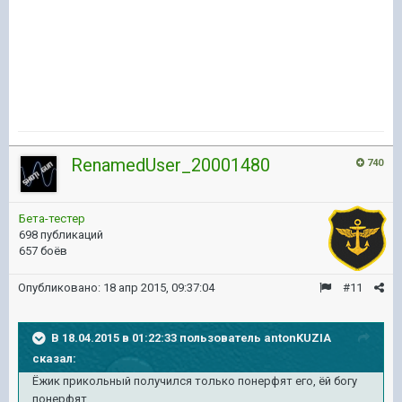
RenamedUser_20001480
740
Бета-тестер
698 публикаций
657 боёв
Опубликовано:
18 апр 2015, 09:37:04
#11
В 18.04.2015 в 01:22:33 пользователь antonKUZIA
сказал:
Ёжик прикольный получился только понерфят его, ёй богу
понерфят...