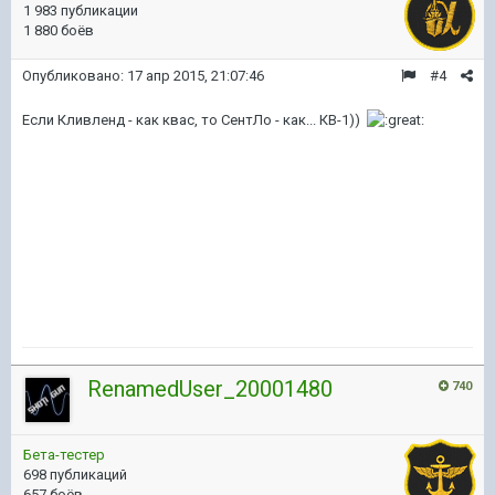
1 983 публикации
1 880 боёв
Опубликовано:
17 апр 2015, 21:07:46
#4
Если Кливленд - как квас, то СентЛо - как... КВ-1))
RenamedUser_20001480
740
Бета-тестер
698 публикаций
657 боёв