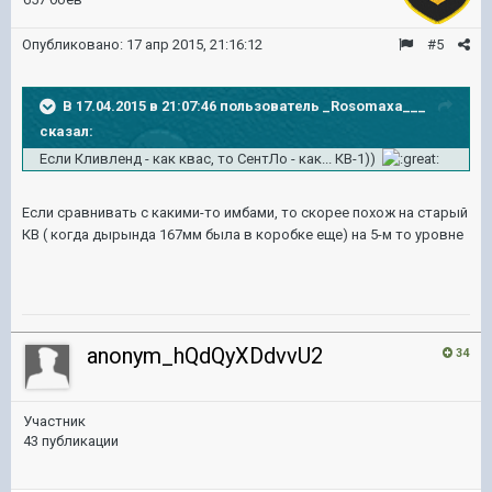
Опубликовано:
17 апр 2015, 21:16:12
#5
В 17.04.2015 в 21:07:46 пользователь _Rosomaxa___
сказал:
Если Кливленд - как квас, то СентЛо - как... КВ-1))
Если сравнивать с какими-то имбами, то скорее похож на старый
КВ ( когда дырында 167мм была в коробке еще) на 5-м то уровне
anonym_hQdQyXDdvvU2
34
Участник
43 публикации