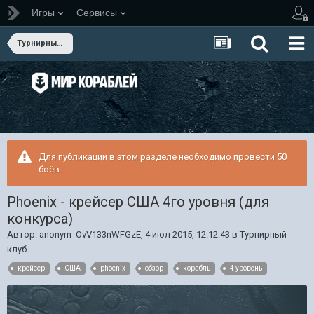
Игры
Сервисы
Турнирный клуб
Для публикации в этом разделе необходимо провести 50
боёв.
Phoenix - крейсер США 4го уровня (для
конкурса)
Автор:
anonym_OvV133nWFGzE
,
4 июл 2015, 12:12:43
в
Турнирный
клуб
крейсер
США
phoenix
обзор
корабль
4 уровень