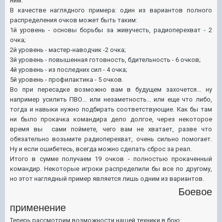
ним.
В качестве наглядного примера: один из вариантов полного
распределения очков может быть таким:
1й уровень - основы борьбы за живучесть, радиоперехват - 2
очка;
2й уровень - мастер-наводчик -2 очка;
3й уровень - повышенная готовность, бдительность - 6 очков;
4й уровень - из последних сил - 4 очка;
5й уровень - профилактика - 5 очков.
Во при пересадке возможно вам в будущем захочется... ну
например усилить ПВО... или незаметность... или еще что либо,
тогда и навыки нужно подбирать соответствующие. Как бы там
ни было прокачка командира дело долгое, через некоторое
время вы сами поймете, чего вам не хватает, разве что
обязательно возьмите радиоперехват, очень сильно помогает.
Ну и если ошибетесь, всегда можно сделать сброс за реал.
Итого в сумме получаем 19 очков - полностью прокаченный
командир. Некоторые игроки распределили бы все по другому,
но этот наглядный пример является лишь одним из вариантов.
Боевое
применение
Теперь рассмотрим возможности нашей техники в бою: