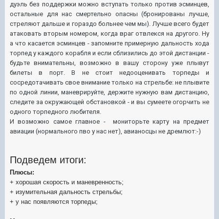
дуэль без поддержки можно вступать только против эсминцев,
остальные для нас смертельно опасны (бронированы лучше,
стреляют дальше и гораздо больнее чем мы). Лучше всего будет
атаковать вторым номером, когда враг отвлекся на другого. Ну
а что касается эсминцев - запомните примерную дальность хода
торпед у каждого корабля и если сблизились до этой дистанции -
будьте внимательны, возможно в вашу сторону уже плывут
билеты в порт. В не стоит недооценивать торпеды и
сосредотачивать свое внимание только на стрельбе: не плывите
по одной линии, маневрируйте, держите нужную вам дистанцию,
следите за окружающей обстановкой - и вы сумеете огорчить не
одного торпедного любителя.
И возможно самое главное - мониторьте карту на предмет
авиации (нормального пво у нас нет), авианосцы не дремлют:-)
Подведем итоги:
Плюсы:
+ хорошая скорость и маневренность;
+ изумительная дальность стрельбы;
+ у нас появляются торпеды;