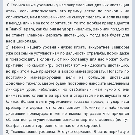
1) Техника ниже уровнем - у нас запредельная для них дистанция
атаки, если использовать это преимущество по полной и не
сближаться, нам вообще ничего не смогут сделать. А если им еще
и некуда или не за кого спрятаться, то это вообще превращается
в "нагиб" врага, как бы они не уворачивались, рано или поздно их
не станет. Главное - держать дистанцию, и тогда все будет для
нас в шоколаде.
2) Техника нашего уровня - нужно играть аккуратнее. Линкоры
уже совсем не уступают нам по дальности стрельбы, порой даже
и превосходят, а словить от них болванку для нас может быть
критично. Но смысл игры остается тот же - держать дистанцию,
но при этом еще придется и вовсю маневрировать. Попасть по
постоянно маневрирующей цели на большой дистанции
довольно тяжело, мы же будем постоянно наносить медленным
линкорам урон, небольшой, но стабильный. Нам нужно очень
внимательно следить за врагом и стараться не подпускать его
ближе. Вблизи взять упреждение гораздо проще, а удар наш
крейсер не держит от слова совсем. Помните, на наближней
дистанции преимуществ мы не имеем, ну разве что придется
сблизиться для уничтожения излишне верткого эсминца (но тут
без фанатизма, торпеды топят нас очень хорошо).
3) Техника выше уровнем. Это уже серьезно. В артиллерийскую