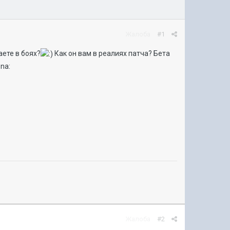
Жалоба
#1
аете в боях?
Как он вам в реалиях патча? Бета
Жалоба
#2