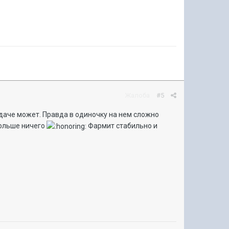
Жалоба
#5
удаче может. Правда в одиночку на нем сложно
больше ничего
Фармит стабильно и