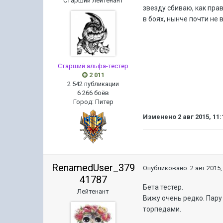
Старший лейтенант
звезду сбиваю, как пра
в боях, нынче почти не 
Старший альфа-тестер
2 011
2 542 публикации
6 266 боёв
Город
:
Питер
Изменено
2 авг 2015, 11:
RenamedUser_379
Опубликовано:
2 авг 2015,
41787
Бета тестер.
Лейтенант
Вижу очень редко. Пару
торпедами.