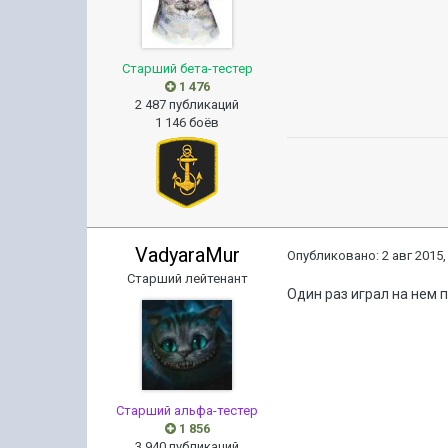
Старший бета-тестер
1 476
2 487 публикаций
1 146 боёв
VadyaraMur
Опубликовано:
2 авг 2015,
Старший лейтенант
Один раз играл на нем п
Старший альфа-тестер
1 856
3 940 публикаций