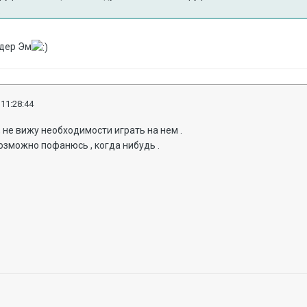
.
идер Эм
 11:28:44
, не вижу необходимости играть на нем .
возможно пофанюсь , когда нибудь .