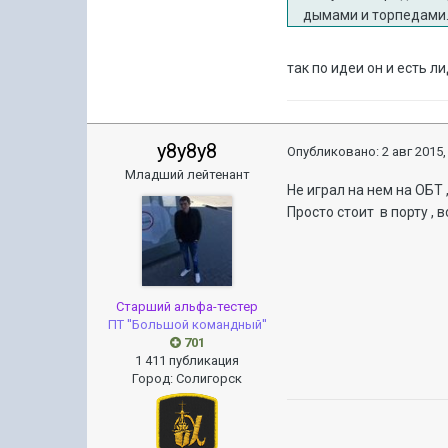
дымами и торпедами
так по идеи он и есть л
y8y8y8
Опубликовано:
2 авг 2015,
Младший лейтенант
Не играл на нем на ОБТ 
Просто стоит в порту , 
Старший альфа-тестер
ПТ ''Большой командный''
701
1 411 публикация
Город
:
Солигорск