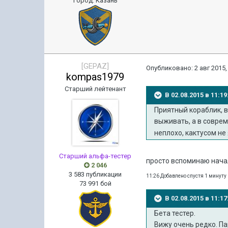
Город
:
Казань
[GEPAZ]
Опубликовано:
2 авг 2015,
kompas1979
Старший лейтенант
В 02.08.2015 в 11:
Приятный кораблик, в
выживать, а в совре
неплохо, кактусом не
Старший альфа-тестер
просто вспоминаю начал
2 046
3 583 публикации
11:26 Добавлено спустя 1 минуту
73 991 бой
В 02.08.2015 в 11:
Бета тестер.
Вижу очень редко. Па