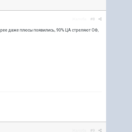
Жалоба
#8
корее даже плюсы появились, 90% ЦА стреляют ОФ,
Жалоба
#9