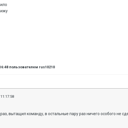
вило
вижу
16:48
пользователем rus10210
 11:17:58
 раз, вытащил команду, в остальные пару раз ничего особого не сд