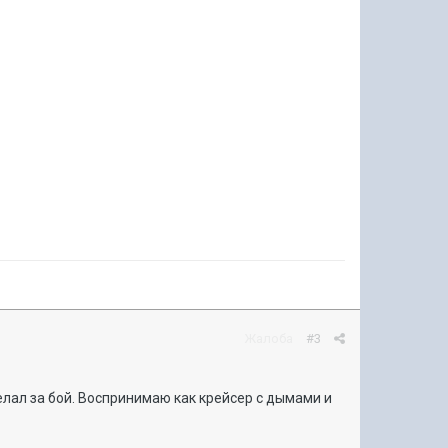
Жалоба
#3
елал за бой. Воспринимаю как крейсер с дымами и