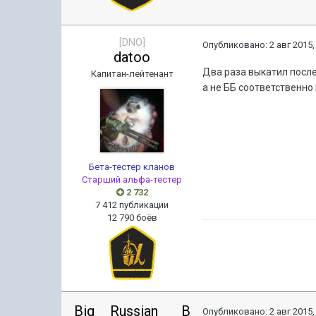
[DNO]
Опубликовано:
2 авг 2015,
datoo
Два раза выкатил после
Капитан-лейтенант
а не ББ соответственно
Бета-тестер кланов
Старший альфа-тестер
2 732
7 412 публикации
12 790 боёв
Big__Russian___B
Опубликовано:
2 авг 2015,