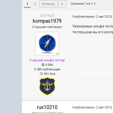
1
Вперёд
2
Страница 1 из 2
[GEPAZ]
Опубликовано:
2 авг 2015,
kompas1979
Уважаемые альфа тестер
Старший лейтенант
тестеры,как вы его вос
Старший альфа-тестер
2 046
3 583 публикации
73 991 бой
rus10210
Опубликовано:
2 авг 2015,