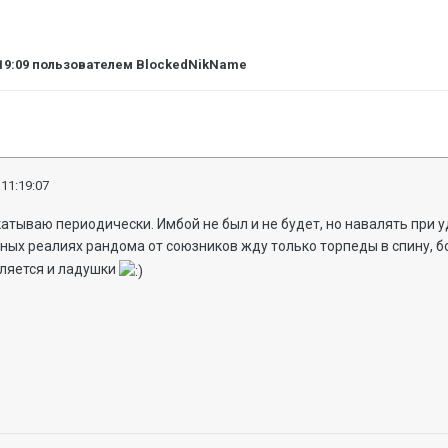
19:09
пользователем BlockedNikName
 11:19:07
атываю периодически. Имбой не был и не будет, но навалять при 
ных реалиях рандома от союзников жду только торпеды в спину, 
вляется и ладушки