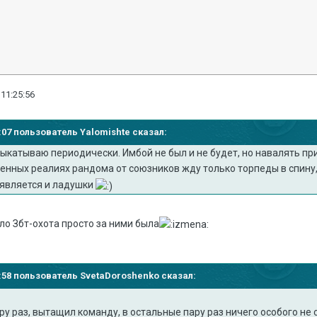
 11:25:56
19:07 пользователь Yalomishte сказал:
ыкатываю периодически. Имбой не был и не будет, но навалять пр
менных реалиях рандома от союзников жду только торпеды в спину
 является и ладушки
о Збт-охота просто за ними была
17:58 пользователь SvetaDoroshenko сказал:
ру раз, вытащил команду, в остальные пару раз ничего особого не 