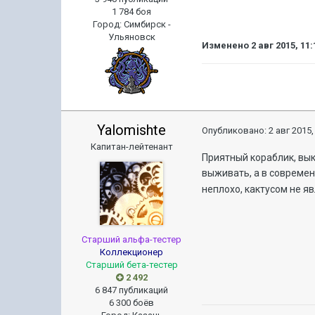
1 784 боя
Город
:
Симбирск -
Ульяновск
Изменено
2 авг 2015, 11:
Yalomishte
Опубликовано:
2 авг 2015,
Капитан-лейтенант
Приятный кораблик, вык
выживать, а в современ
неплохо, кактусом не я
Старший альфа-тестер
Коллекционер
Старший бета-тестер
2 492
6 847 публикаций
6 300 боёв