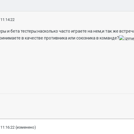
 11:14:22
ы и бета тестеры:насколько часто играете на нем,и так же встреч
принимаете в качестве противника или союзника в команде?
 11:16:22
(изменено)