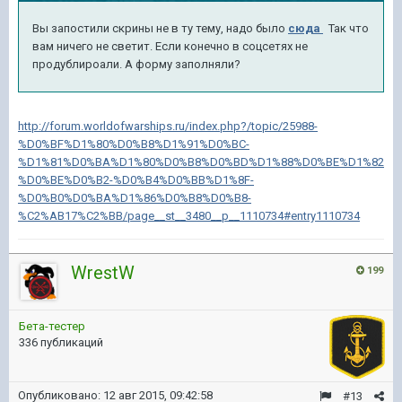
Вы запостили скрины не в ту тему, надо было
сюда
Так что
вам ничего не светит. Если конечно в соцсетях не
продублироали. А форму заполняли?
http://forum.worldofwarships.ru/index.php?/topic/25988-
%D0%BF%D1%80%D0%B8%D1%91%D0%BC-
%D1%81%D0%BA%D1%80%D0%B8%D0%BD%D1%88%D0%BE%D1%82
%D0%BE%D0%B2-%D0%B4%D0%BB%D1%8F-
%D0%B0%D0%BA%D1%86%D0%B8%D0%B8-
%C2%AB17%C2%BB/page__st__3480__p__1110734#entry1110734
WrestW
199
Бета-тестер
336 публикаций
Опубликовано:
12 авг 2015, 09:42:58
#13