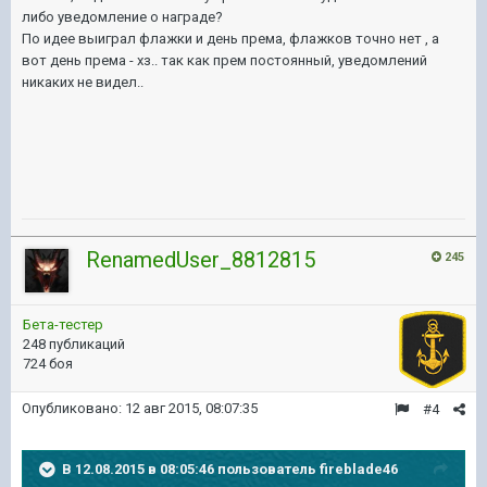
либо уведомление о награде?
По идее выиграл флажки и день према, флажков точно нет , а
вот день према - хз.. так как прем постоянный, уведомлений
никаких не видел..
RenamedUser_8812815
245
Бета-тестер
248 публикаций
724 боя
Опубликовано:
12 авг 2015, 08:07:35
#4
В 12.08.2015 в 08:05:46 пользователь fireblade46