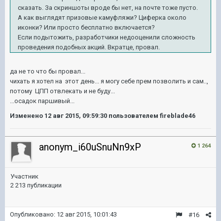
сказать. За скриншоты вроде бы нет, на почте тоже пусто.
А как выглядят призовые камуфляжи? Циферка около
иконки? Или просто бесплатно включается?
Если
подытожить
, разработчики недооценили сложность
проведения подобных акций. Вкратце, провал.
да не то что бы провал...
чихать я хотел на этот день... я могу себе прем позволить и сам..,
потому ЦПП отвлекать и не буду...
...осадок паршивый...
Изменено
12 авг 2015, 09:59:30
пользователем fireblade46
anonym_i60uSnuNn9xP
1 264
Участник
2 213 публикации
Опубликовано:
12 авг 2015, 10:01:43
#16