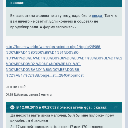
сказал:
Вы запостили скрины не в ту тему, надо было
сюда
Так что
вам ничего не светит. Если конечно в соцсетях не
продублироали. А форму заполняли?
http://forum.worldofwarships.ru/index.php?/topic/25988-
%D0%BF%D1%80%D0%B8%D1%91%D0%BC-
%D1%81%D0%BA%D1%80%D0%B8%D0%BD%D1%88%D0%BE%D1%82
%D0%BE%D0%B2-%D0%B4%D0%BB%D1%8F-
%D0%B0%D0%BA%D1%86%D0%B8%D0%B8-
%C2%AB17%C2%BB/page__st__2840#topmost
что не так?
09:58 Добавлено спустя 2 минуты
В 12.08.2015 в 09:27:52 пользователь ggs_ сказал:
Да неохота ныть из-за мелочей, был бы мне положен прем
корабль - я б написал.
За 17 матчей приходили флажки, 17 или 170 - тяжело