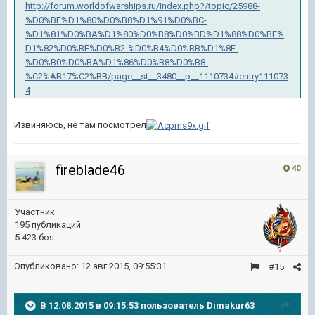
http://forum.worldofwarships.ru/index.php?/topic/25988-
%D0%BF%D1%80%D0%B8%D1%91%D0%BC-
%D1%81%D0%BA%D1%80%D0%B8%D0%BD%D1%88%D0%BE%
D1%82%D0%BE%D0%B2-%D0%B4%D0%BB%D1%8F-
%D0%B0%D0%BA%D1%86%D0%B8%D0%B8-
%C2%AB17%C2%BB/page__st__3480__p__1110734#entry111073
4
Извиняюсь, не там посмотрел
fireblade46
40
Участник
195 публикаций
5 423 боя
Опубликовано:
12 авг 2015, 09:55:31
#15
В 12.08.2015 в 09:15:53 пользователь Dimakur63