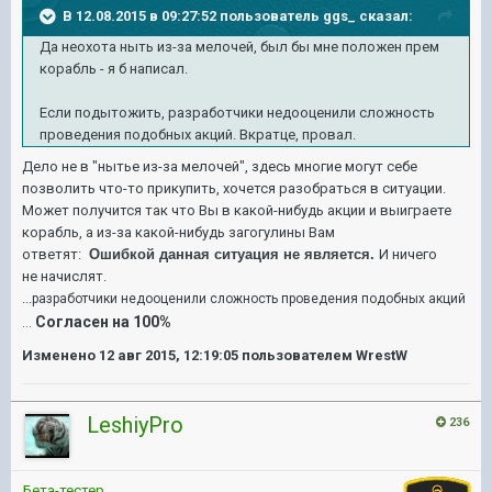
В 12.08.2015 в 09:27:52 пользователь ggs_ сказал:
Да неохота ныть из-за мелочей, был бы мне положен прем
корабль - я б написал.
Если
подытожить
, разработчики недооценили сложность
проведения подобных акций. Вкратце, провал.
Дело не в "нытье из-за мелочей", здесь многие могут себе
позволить что-то прикупить, хочется разобраться в ситуации.
Может получится так что Вы в какой-нибудь акции и выиграете
корабль, а из-за какой-нибудь загогулины Вам
ответят:
Ошибкой данная ситуация не является.
И ничего
не начислят.
...
разработчики недооценили сложность проведения подобных акций
Согласен на 100%
...
Изменено
12 авг 2015, 12:19:05
пользователем WrestW
LeshiyPro
236
Бета-тестер