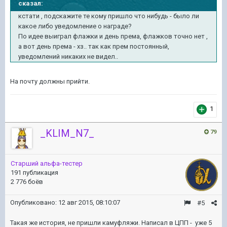
сказал:
кстати , подскажите те кому пришло что нибудь - было ли
какое либо уведомление о награде?
По идее выиграл флажки и день према, флажков точно нет ,
а вот день према - хз.. так как прем постоянный,
уведомлений никаких не видел..
На почту должны прийти.
1
_KLIM_N7_
79
Старший альфа-тестер
191 публикация
2 776 боёв
Опубликовано:
12 авг 2015, 08:10:07
#5
Такая же история, не пришли камуфляжи. Написал в ЦПП - уже 5