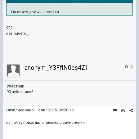
На почту должны прийти.
спс
нет ничего(...
anonym_Y3FflN0es4ZI
12
Участник
90 публикаций
Опубликовано:
12 авг 2015, 08:20:35
#8
на почту приходили письма о зачислении .