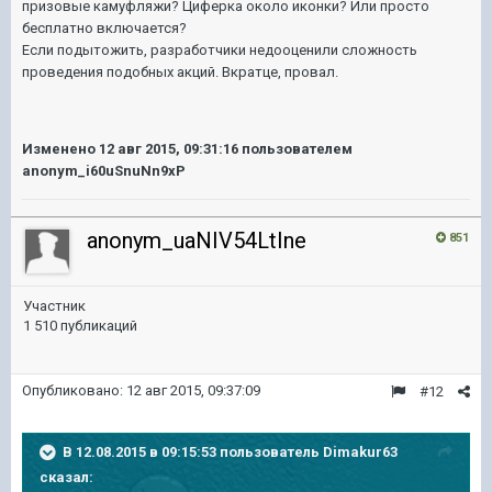
призовые камуфляжи? Циферка около иконки? Или просто
бесплатно включается?
Если
подытожить
, разработчики недооценили сложность
проведения подобных акций. Вкратце, провал.
Изменено
12 авг 2015, 09:31:16
пользователем
anonym_i60uSnuNn9xP
anonym_uaNIV54LtIne
851
Участник
1 510 публикаций
Опубликовано:
12 авг 2015, 09:37:09
#12
В 12.08.2015 в 09:15:53 пользователь Dimakur63
сказал: