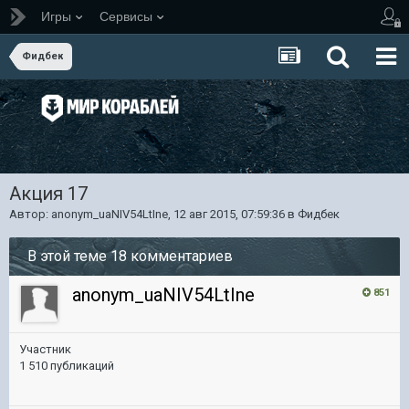
Игры
Сервисы
Фидбек
Акция 17
Автор:
anonym_uaNIV54LtIne
,
12 авг 2015, 07:59:36
в
Фидбек
В этой теме 18 комментариев
anonym_uaNIV54LtIne
851
Участник
1 510 публикаций