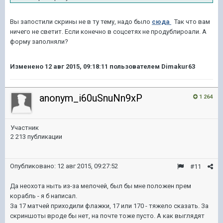
Вы запостили скрины не в ту тему, надо было
сюда
Так что вам
ничего не светит. Если конечно в соцсетях не продублироали. А
форму заполняли?
Изменено
12 авг 2015, 09:18:11
пользователем Dimakur63
anonym_i60uSnuNn9xP
1 264
Участник
2 213 публикации
Опубликовано:
12 авг 2015, 09:27:52
#11
Да неохота ныть из-за мелочей, был бы мне положен прем
корабль - я б написал.
За 17 матчей приходили флажки, 17 или 170 - тяжело сказать. За
скриншоты вроде бы нет, на почте тоже пусто. А как выглядят