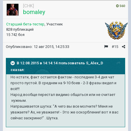
[CHK]
560
bomaley
Старший бета-тестер
, Участник
828 публикаций
15 742 боя
Опубликовано:
12 авг 2015, 14:25:33
#15
В 12.08.2015 в 14:14:14 пользователь S_Alex_D
сказал:
Но кстати, факт остается фактом - последние 3-4 дня чат
просто пустой. В среднем на 9-10 боев - 2-3 фразы видел и
всё!!!
Народ вообще перестал видимо общаться или не считает
нужным.
Напрашивается шутка: "А чего вы все молчите? Меня не
уважаете? Ах, не уважаете! - Это же оскорбление! вот я вас
сейчас заскриню!" . Шутка.