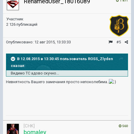
RenamedUser_18016089
1 871
Участник
2 126 публикаций
Опубликовано:
12 авг 2015, 13:33:33
#5
В 12.08.2015 в 13:30:45 пользователь ROSS_Zlyden
сказал:
Видимо ТС адово скучно...
Невнятность Вашего замечания просто непоколебима..
[CHK]
560
bomaley