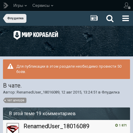
Игры
Сервисы
Флудилка
Для публикации в этом разделе необходимо провести 50
боёв.
В чате.
Автор:
RenamedUser_18016089
,
12 авг 2015, 13:24:51
в
Флудилка
чат цензура
В этой теме 19 комментариев
RenamedUser_18016089
1 871