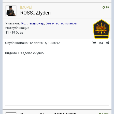
[MOPE]
99
ROSS_Zlyden
Участник,
Коллекционер
,
Бета-тестер кланов
260 публикаций
11 419 боёв
Опубликовано:
12 авг 2015, 13:30:45
#4
Видимо ТС адово скучно...