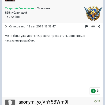
Старший бета-тестер
, Участник
828 публикаций
15 742 боя
Опубликовано:
12 авг 2015, 13:33:47
#6
Меня баны уже достали, решил прекратить донатить, в
наказание разрабам.
3
anonym_yxjVhY5BWm9I
19