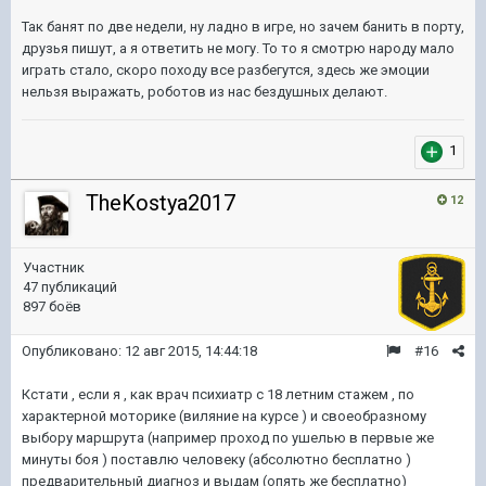
Так банят по две недели, ну ладно в игре, но зачем банить в порту,
друзья пишут, а я ответить не могу. То то я смотрю народу мало
играть стало, скоро походу все разбегутся, здесь же эмоции
нельзя выражать, роботов из нас бездушных делают.
1
TheKostya2017
12
Участник
47 публикаций
897 боёв
Опубликовано:
12 авг 2015, 14:44:18
#16
Кстати , если я , как врач психиатр с 18 летним стажем , по
характерной моторике (виляние на курсе ) и своеобразному
выбору маршрута (например проход по ушелью в первые же
минуты боя ) поставлю человеку (абсолютно бесплатно )
предварительный диагноз и выдам (опять же бесплатно)