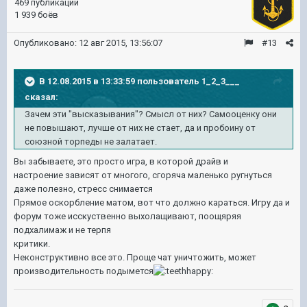
469 публикаций
1 939 боёв
Опубликовано:
12 авг 2015, 13:56:07
#13
В 12.08.2015 в 13:33:59 пользователь 1_2_3___
сказал:
Зачем эти "высказывания"? Смысл от них? Самооценку они
не повышают, лучше от них не стает, да и пробоину от
союзной торпеды не залатает.
Вы забываете, это просто игра, в которой драйв и
настроение зависят от многого, сгоряча маленько ругнуться
даже полезно, стресс снимается
Прямое оскорбление матом, вот что должно караться. Игру да и
форум тоже исскуственно выхолащивают, поощяряя
подхалимаж и не терпя
критики.
Неконструктивно все это. Проще чат уничтожить, может
производительность подымется