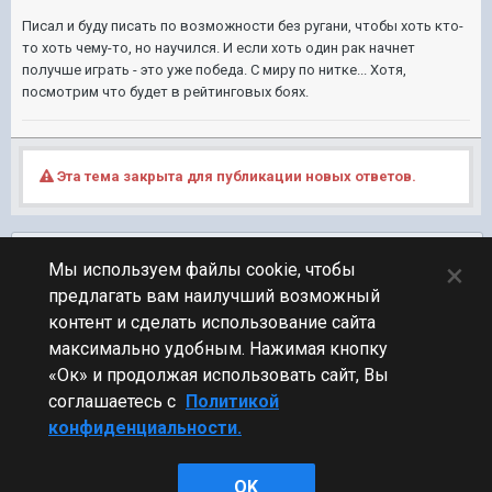
Писал и буду писать по возможности без ругани, чтобы хоть кто-
то хоть чему-то, но научился. И если хоть один рак начнет
получше играть - это уже победа. С миру по нитке... Хотя,
посмотрим что будет в рейтинговых боях.
Эта тема закрыта для публикации новых ответов.
Подписчики
0
×
Мы используем файлы cookie, чтобы
предлагать вам наилучший возможный
ПЕРЕЙТИ К СПИСКУ ТЕМ
контент и сделать использование сайта
Флудилка
максимально удобным. Нажимая кнопку
«Ок» и продолжая использовать сайт, Вы
соглашаетесь с
Политикой
конфиденциальности.
Стиль
OK