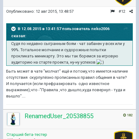
Опубликовано:
12 авг 2015, 13:48:57
#12
В 12.08.2015 в 13:41:57 пользователь neko2006
сказал:
Судя по недавно сыгранным боям - чат забанен у всех или у
99%. Тотальное молчание и судорожные попытки
прокликать миникарту. Это мы так боремся за игровую
аудиторию на старте проекта, ну-ну успехов
Быть может в чате "молчат" ещё и потому,что имеется наличие
отсутствия скурпулёзно прописанных правил общения в чате?
И получается (если префразировать одно известное
выражение),что -"Правила ,что дышло,куда повернул - туда и
вышло"....
RenamedUser_20538855
182
Старший бета-тестер