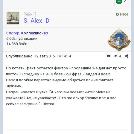
2
[NG-F]
6 504
S_Alex_D
Блогер
,
Коллекционер
6 602 публикации
14 868 боёв
Опубликовано:
12 авг 2015, 14:14:14
#14
Но кстати, факт остается фактом - последние 3-4 дня чат просто
пустой. В среднем на 9-10 боев - 2-3 фразы видел и всё!!!
Народ вообще перестал видимо общаться или не считает
нужным.
Напрашивается шутка: "А чего вы все молчите? Меня не
уважаете? Ах, не уважаете! - Это же оскорбление! вот я вас
сейчас заскриню!" . Шутка.