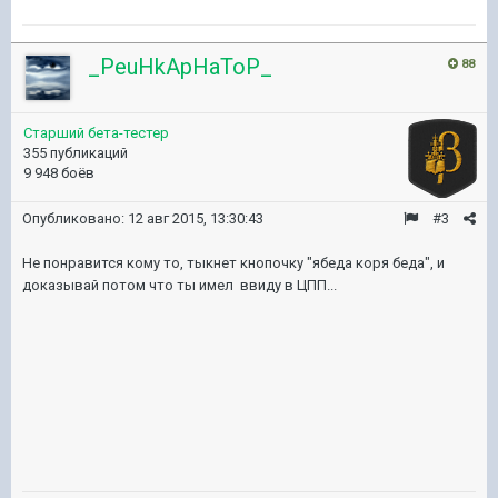
_PeuHkApHaToP_
88
Старший бета-тестер
355 публикаций
9 948 боёв
Опубликовано:
12 авг 2015, 13:30:43
#3
Не понравится кому то, тыкнет кнопочку "ябеда коря беда", и
доказывай потом что ты имел ввиду в ЦПП...