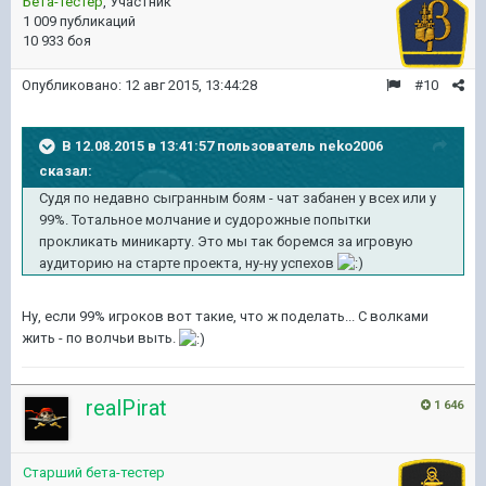
Бета-тестер
, Участник
1 009 публикаций
10 933 боя
Опубликовано:
12 авг 2015, 13:44:28
#10
В 12.08.2015 в 13:41:57 пользователь neko2006
сказал:
Судя по недавно сыгранным боям - чат забанен у всех или у
99%. Тотальное молчание и судорожные попытки
прокликать миникарту. Это мы так боремся за игровую
аудиторию на старте проекта, ну-ну успехов
Ну, если 99% игроков вот такие, что ж поделать... С волками
жить - по волчьи выть.
realPirat
1 646
Старший бета-тестер