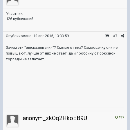
Участник
126 публикаций
Опубликовано:
12 авг 2015, 13:33:59
#7
Зачем эти "высказывания"? Смысл от них? Самооценку они не
повышают, лучше от них не стает, да и пробоину от союзной
торпеды не залатает.
anonym_zkOq2HkoEB9U
137