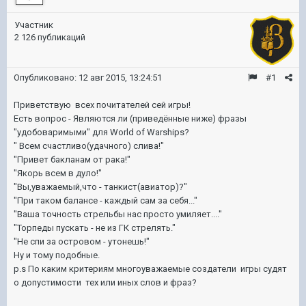
Участник
2 126 публикаций
Опубликовано:
12 авг 2015, 13:24:51
#1
Приветствую всех почитателей сей игры!
Есть вопрос - Являются ли (приведённые ниже) фразы
"удобоваримыми" для World of Warships?
" Всем счастливо(удачного) слива!"
"Привет бакланам от рака!"
"Якорь всем в дуло!"
"Вы,уважаемый,что - танкист(авиатор)?"
"При таком балансе - каждый сам за себя..."
"Ваша точность стрельбы нас просто умиляет...."
"Торпеды пускать - не из ГК стрелять."
"Не спи за островом - утонешь!"
Ну и тому подобные.
p.s По каким критериям многоуважаемые создатели игры судят
о допустимости тех или иных слов и фраз?