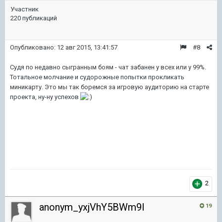
Участник
220 публикаций
Опубликовано:
12 авг 2015, 13:41:57
#8
Судя по недавно сыгранным боям - чат забанен у всех или у 99%.
Тотальное молчание и судорожные попытки прокликать
миникарту. Это мы так боремся за игровую аудиторию на старте
проекта, ну-ну успехов
2
anonym_yxjVhY5BWm9I
19