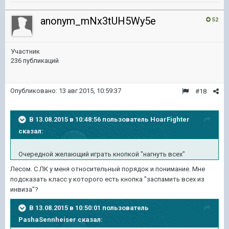
anonym_mNx3tUH5Wy5e
52
Участник
236 публикаций
Опубликовано:
13 авг 2015, 10:59:37
#18
В 13.08.2015 в 10:48:56 пользователь HoarFighter
сказал:
Очередной желающий играть кнопкой "нагнуть всех"
Лесом. С ЛК у меня относительный порядок и понимание. Мне
подсказать класс у которого есть кнопка "заспамить всех из
инвиза"?
В 13.08.2015 в 10:50:01 пользователь
PashaSennheiser сказал: