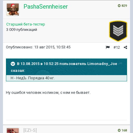
PashaSennheiser
829
Старший бета-тестер
3 009 публикаций
Опубликовано:
13 авг 2015, 10:53:45
#12
В 13.08.2015 в 10:52:25 пользователь Limonadny_Joe
сказал:
Н - НедЪ. Порядка 40 кг.
Ну ошибся человек ноликом, с кем не бывает.
[EZI-S]
168