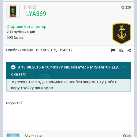
[1980]
228
ILYA369
Старший бета-тестер
700 публикаций
690 боёв
Опубликовано:
13 авг 2015, 10:42:17
#2
В 13.08.2015 в 10:40:37 пользователь MISHAPCHELA
сказал:
в результате один эсминец способен запросто угробить
пару тройку линкоров.
научите?
Nyarus
34