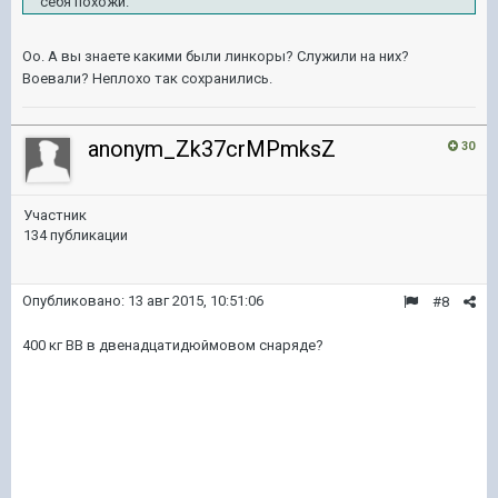
себя похожи.
Оо. А вы знаете какими были линкоры? Служили на них?
Воевали? Неплохо так сохранились.
anonym_Zk37crMPmksZ
30
Участник
134 публикации
Опубликовано:
13 авг 2015, 10:51:06
#8
400 кг ВВ в двенадцатидюймовом снаряде?