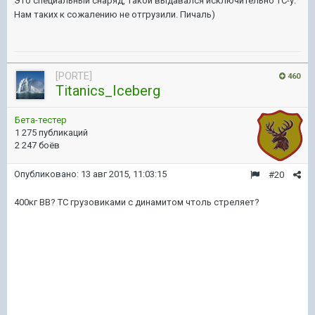
Это специальный снаряд, такой выдавался исключительно ТС-у.
Нам таких к сожалению не отгрузили. Пичаль)
[PORTE]
460
Titanics_Iceberg
Бета-тестер
1 275 публикаций
2 247 боёв
Опубликовано:
13 авг 2015, 11:03:15
#20
400кг ВВ? ТС грузовиками с динамитом чтоль стреляет?