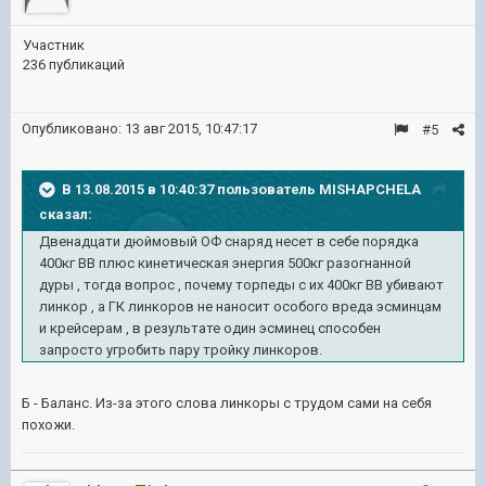
Участник
236 публикаций
Опубликовано:
13 авг 2015, 10:47:17
#5
В 13.08.2015 в 10:40:37 пользователь MISHAPCHELA
сказал:
Двенадцати дюймовый ОФ снаряд несет в себе порядка
400кг ВВ плюс кинетическая энергия 500кг разогнанной
дуры , тогда вопрос , почему торпеды с их 400кг ВВ убивают
линкор , а ГК линкоров не наносит особого вреда эсминцам
и крейсерам , в результате один эсминец способен
запросто угробить пару тройку линкоров.
Б - Баланс. Из-за этого слова линкоры с трудом сами на себя
похожи.