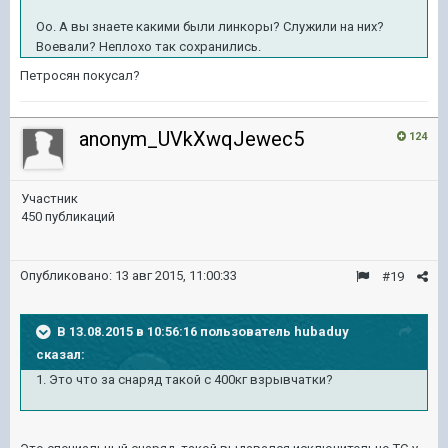
Оо. А вы знаете какими были линкоры? Служили на них?
Воевали? Неплохо так сохранились.
Петросян покусал?
anonym_UVkXwqJewec5
124
Участник
450 публикаций
Опубликовано:
13 авг 2015, 11:00:33
#19
В 13.08.2015 в 10:56:16 пользователь hubaduy
сказал:
1. Это что за снаряд такой с 400кг взрывчатки?