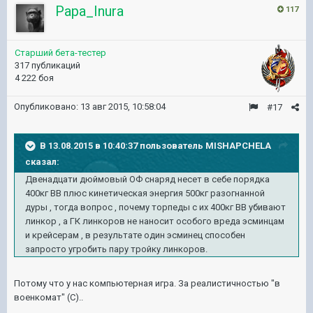
Papa_Inura
117
Старший бета-тестер
317 публикаций
4 222 боя
Опубликовано:
13 авг 2015, 10:58:04
#17
В 13.08.2015 в 10:40:37 пользователь MISHAPCHELA
сказал:
Двенадцати дюймовый ОФ снаряд несет в себе порядка
400кг ВВ плюс кинетическая энергия 500кг разогнанной
дуры , тогда вопрос , почему торпеды с их 400кг ВВ убивают
линкор , а ГК линкоров не наносит особого вреда эсминцам
и крейсерам , в результате один эсминец способен
запросто угробить пару тройку линкоров.
Потому что у нас компьютерная игра. За реалистичностью "в
военкомат" (С)..