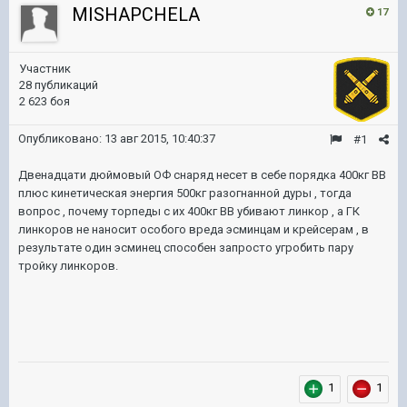
MISHAPCHELA
17
Участник
28 публикаций
2 623 боя
Опубликовано:
13 авг 2015, 10:40:37
#1
Двенадцати дюймовый ОФ снаряд несет в себе порядка 400кг ВВ
плюс кинетическая энергия 500кг разогнанной дуры , тогда
вопрос , почему торпеды с их 400кг ВВ убивают линкор , а ГК
линкоров не наносит особого вреда эсминцам и крейсерам , в
результате один эсминец способен запросто угробить пару
тройку линкоров.
1
1