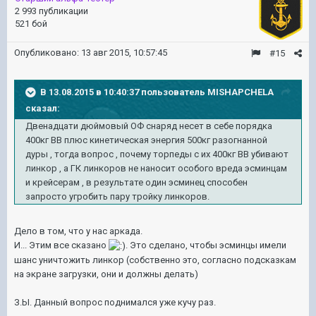
2 993 публикации
521 бой
Опубликовано:
13 авг 2015, 10:57:45
#15
В 13.08.2015 в 10:40:37 пользователь MISHAPCHELA
сказал:
Двенадцати дюймовый ОФ снаряд несет в себе порядка
400кг ВВ плюс кинетическая энергия 500кг разогнанной
дуры , тогда вопрос , почему торпеды с их 400кг ВВ убивают
линкор , а ГК линкоров не наносит особого вреда эсминцам
и крейсерам , в результате один эсминец способен
запросто угробить пару тройку линкоров.
Дело в том, что у нас аркада.
И... Этим все сказано
. Это сделано, чтобы эсминцы имели
шанс уничтожить линкор (собственно это, согласно подсказкам
на экране загрузки, они и должны делать)
З.Ы. Данный вопрос поднимался уже кучу раз.