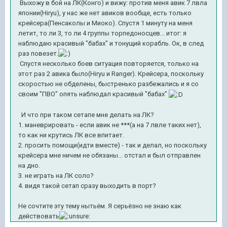
Выхожу в бой на ЛК(Конго) и вижу: против меня авик 7 лвла
японии(Hiryu), у нас же нет авиков вообще, есть только
крейсера(Пенсаколы и Миоко). Спустя 1 минуту на меня
летит, то ли 3, то ли 4 группы торпедоносцев... итог: я
наблюдаю красивый "бабах" и тонущий корабль. Ок, в след
раз повезет.
Спустя несколько боев ситуация повторяется, только на
этот раз 2 авика было(Hiryu и Ranger). Крейсера, поскольку
скоростью не обделены, быстренько разбежались и я со
своим "ПВО" опять наблюдал красивый "бабах"
И что при таком сетапе мне делать на ЛК?
1. маневрировать - если авик не ***(а на 7 лвле таких нет),
то как ни крутись ЛК все впитает.
2. просить помощи(идти вместе) - так и делал, но поскольку
крейсера мне ничем не обязаны... отстал и был отправлен
на дно.
3. не играть на ЛК соло?
4. видя такой сетап сразу выходить в порт?
Не сочтите эту тему нытьём. Я серьёзно не знаю как
действовать