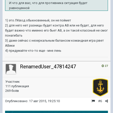
И что для вас, что для противника ситуация будет
равноценной
1) это ЛКвод обыкновенный, он не поймет
2) для него нет разницы будет контра АВ или не будет, для него
будет важно что именно его бьет АВ, а он такой классный не смог
понагибать
3) даже сейчас с незеркальным балансом командная игра рвет
АВики
4) придумайте что-то еще - мне лень
RenamedUser_47814247
27
Участник
111 публикация
269 боёв
Опубликовано:
17 авг 2015, 19:25:10
#6