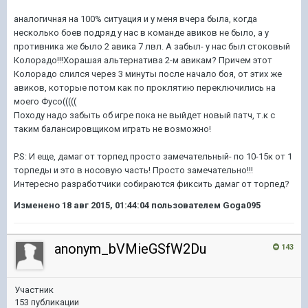
аналогичная на 100% ситуация и у меня вчера была, когда
несколько боев подряд у нас в команде авиков не было, а у
противника же было 2 авика 7 лвл. А забыл- у нас был стоковый
Колорадо!!!Хорашая альтернатива 2-м авикам? Причем этот
Колорадо слился через 3 минуты после начало боя, от этих же
авиков, которые потом как по проклятию переключились на
моего Фусо(((((
Походу надо забыть об игре пока не выйдет новый патч, т.к с
таким балансировщиком играть не возможно!
P.S: И еще, дамаг от торпед просто замечательный- по 10-15к от 1
торпеды и это в носовую часть! Просто замечательно!!!
Интересно разработчики собираются фиксить дамаг от торпед?
Изменено
18 авг 2015, 01:44:04
пользователем Goga095
anonym_bVMieGSfW2Du
143
Участник
153 публикации