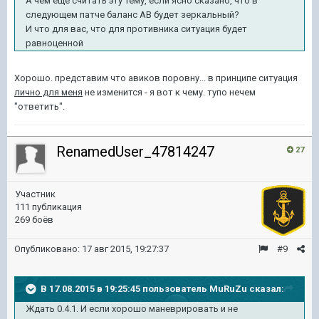
А чем еще считать эту тему, если ясно сказано, что в
следующем патче баланс АВ будет зеркальный?
И что для вас, что для противника ситуация будет
равноценной
Хорошо. представим что авиков поровну... в принципе ситуация
лично для меня
не изменится - я вот к чему. тупо нечем
"ответить".
RenamedUser_47814247
27
Участник
111 публикация
269 боёв
Опубликовано:
17 авг 2015, 19:27:37
#9
В 17.08.2015 в 19:25:45 пользователь MuRuZu сказал:
Ждать 0.4.1. И если хорошо маневрировать и не