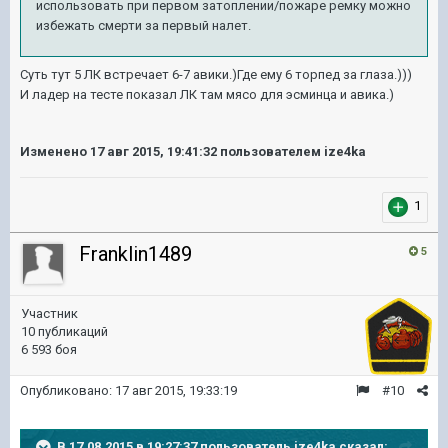
использовать при первом затоплении/пожаре ремку можно
избежать смерти за первый налет.
Суть тут 5 ЛК встречает 6-7 авики.)Где ему 6 торпед за глаза.)))
И ладер на тесте показал ЛК там мясо для эсминца и авика.)
Изменено
17 авг 2015, 19:41:32
пользователем ize4ka
1
Franklin1489
5
Участник
10 публикаций
6 593 боя
Опубликовано:
17 авг 2015, 19:33:19
#10
В 17.08.2015 в 19:27:37 пользователь ize4ka сказал: