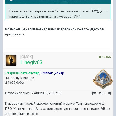
На чистоту чем зеркальный баланс авиков спасет ЛК?)Даст
надежду,что у противника так же умрет ЛК.)
Возможным наличием над вами ястреба или уже тонущего АВ
противника.
[OMSK]
10 856
Linegiv63
Старший бета-тестер
,
Коллекционер
13 130 публикаций
24 699 боёв
Опубликовано:
17 авг 2015, 21:07:13
#13
Как вариант, качай скорее топовый корпус. Там неплохое уже
ПВО. Хоть что то... А на самом деле где то согласен с вами. АВ не
должен быть в топе.