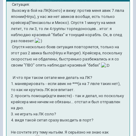
Ситуация:
Выхожу в бой на ЛК(Конго) и вижу: против меня авик 7 лвла
японии(Hiryu), у нас же нет авиков вообще, есть только
крейсера(Пенсаколы и Миоко). Спустя 1 минуту на меня
летит, то ли 3, то ли 4 группы торпедоносцев... итог: я
наблюдаю красивый "бабах" и тонущий корабль. Ок, в след
раз повезет.
Спустя несколько боев ситуация повторяется, только на
этот раз 2 авика было(Hiryu и Ranger). Крейсера, поскольку
скоростью не обделены, быстренько разбежались и я со
своим "ПВО" опять наблюдал красивый "бабах"
И что при таком сетапе мне делать на ЛК?
1. маневрировать - если авик не ***(а на 7 лвле таких нет),
то как ни крутись ЛК все впитает.
2. просить помощи(идти вместе) - так и делал, но поскольку
крейсера мне ничем не обязаны... отстал и был отправлен
на дно.
3. не играть на ЛК соло?
4. видя такой сетап сразу выходить в порт?
Не сочтите эту тему нытьём. Я серьёзно не знаю как