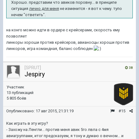
Хорошо. представим что авиков поровну... в принципе
ситуация
лично для меня
не изменится - я вот к чему. тупо
нечем "ответить".
на конго можно идти в ордере с крейсерами, скорость ему
позволяет
линкоры хороши против крейсеров, авианосцы хороши против
линкоров, игра командная, баланс соблюден
[SPRUT]
38
Jespiry
Участник
13 публикаций
5 805 боёв
Опубликовано:
17 авг 2015, 21:31:19
#15
Как играть в эту игру?
- Захожу на Ленгли... против меня авик 5го лвла с 4мя
авиагруппами, итог предсказуем, я тону и думаю о вечном... и