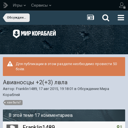
Игры
Сервисы
Обсуждение Мира Кораблей
Для публикации в этом разделе необходимо провести 50
боёв.
Авианосцы +2(+3) лвла
Автор:
Franklin1489
,
17 авг 2015, 19:18:01
в
Обсуждение Мира
Кораблей
как быть?
В этой теме 17 комментариев
Franklin1489
5