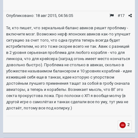
Опубликовано:
18 авг 2015, 04:56:05
#17
Те, кто пишет, что зеркальный баланс авиков решит проблему -
включите мозг. Возможно нерф японских авиков как-то улучшит
ситуацию за счет того, что одна группа теперь всегда будет
истребителем, но это тоже скорее всего не так. Авик с разницей
в 2 уровня серьезная проблема для любого корабля - что для
линкора, что для крейсера (заград огонь имеет место кончаться
довольно быстро). Проблема не столько в авиках, сколько в
убожестве называемом балансером и 10 уровнях кораблей - идее
изжившей себя еще в танках, идее которую с упорством
достойным лучшего применения тащат за собой в гробу сначала
авиаторы, а теперь и корабелы. Возникает мысль, что ВГ это
секта прокрустова ложа. Про полоски с ХП я вообще молчу (в
другой игре о самолётах и танках сделали все по уму, тут ума не
достаёт, потому все под копирку.)
2