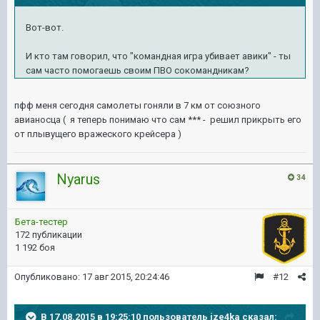
Вот-вот.
И кто там говорил, что "командная игра убивает авики" - ты
сам часто помогаешь своим ПВО сокомандникам?
пфф меня сегодня самолеты гоняли в 7 км от союзного
авианосца ( я теперь понимаю что сам *** - решил прикрыть его
от плывущего вражеского крейсера )
Nyarus
34
Бета-тестер
172 публикации
1 192 боя
Опубликовано:
17 авг 2015, 20:24:46
#12
В 17.08.2015 в 19:25:10 пользователь ize4ka сказал: