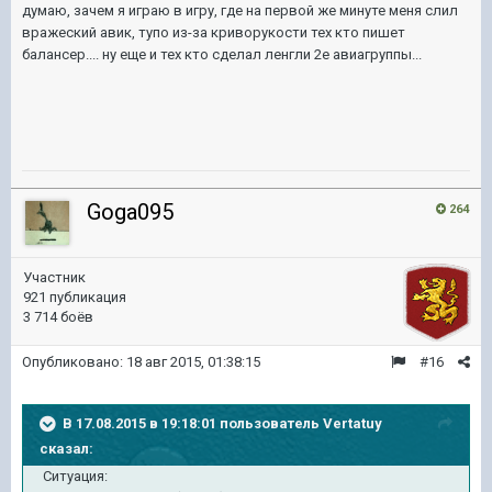
думаю, зачем я играю в игру, где на первой же минуте меня слил
вражеский авик, тупо из-за криворукости тех кто пишет
балансер.... ну еще и тех кто сделал ленгли 2е авиагруппы...
Goga095
264
Участник
921 публикация
3 714 боёв
Опубликовано:
18 авг 2015, 01:38:15
#16
В 17.08.2015 в 19:18:01 пользователь Vertatuy
сказал:
Ситуация: