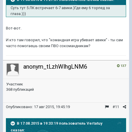
Суть тут 5 ЛК встречает 6-7 авики.)Где ему 6 торпед за
глаза.)))
Вот-вот.
И кто там говорил, что "командная игра убивает авики" - ты сам
часто помогаешь своим ПВО сокомандникам?
anonym_tLzhWlhgLNM6
137
Участник
368 публикаций
Опубликовано:
17 авг 2015, 19:45:19
#11
В 17.08.2015 в 19:33:19 пользователь Vertatuy
сказал: