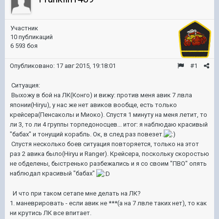
Участник
10 публикаций
6 593 боя
Опубликовано:
17 авг 2015, 19:18:01
#1
Ситуация:
Выхожу в бой на ЛК(Конго) и вижу: против меня авик 7 лвла
японии(Hiryu), у нас же нет авиков вообще, есть только
крейсера(Пенсаколы и Миоко). Спустя 1 минуту на меня летит, то
ли 3, то ли 4 группы торпедоносцев... итог: я наблюдаю красивый
"бабах" и тонущий корабль. Ок, в след раз повезет.
Спустя несколько боев ситуация повторяется, только на этот
раз 2 авика было(Hiryu и Ranger). Крейсера, поскольку скоростью
не обделены, быстренько разбежались и я со своим "ПВО" опять
наблюдал красивый "бабах"
И что при таком сетапе мне делать на ЛК?
1. маневрировать - если авик не ***(а на 7 лвле таких нет), то как
ни крутись ЛК все впитает.