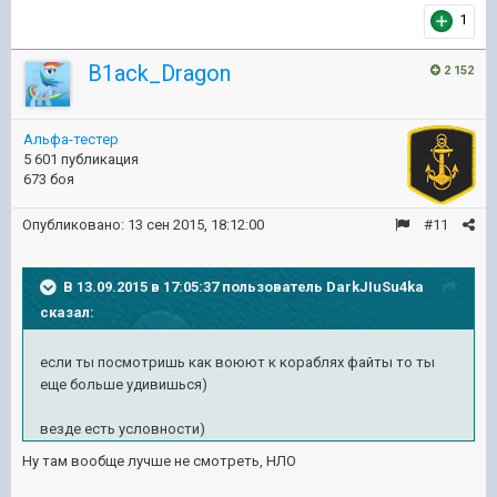
1
B1ack_Dragon
2 152
Альфа-тестер
5 601 публикация
673 боя
Опубликовано:
13 сен 2015, 18:12:00
#11
В 13.09.2015 в 17:05:37 пользователь DarkJIuSu4ka
сказал:
если ты посмотришь как воюют к кораблях файты то ты
еще больше удивишься)
везде есть условности)
Ну там вообще лучше не смотреть, НЛО