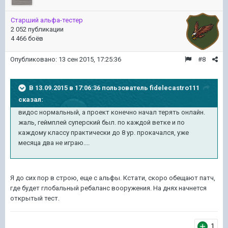
Старший альфа-тестер
2 052 публикации
4 466 боёв
Опубликовано:
13 сен 2015, 17:25:36
#8
В 13.09.2015 в 17:06:36 пользователь fidelecastro111
сказал:
видос нормальный, а проект конечно начал терять онлайн.
жаль, геймплей суперский был. по каждой ветке и по
каждому классу практически до 8 ур. прокачался, уже
месяца два не играю....
Я до сих пор в строю, еще с альфы. Кстати, скоро обещают патч,
где будет глобальный ребаланс вооружения. На днях начнется
открытый тест.
1