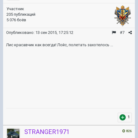
Участник
205 публикаций
5 076 боёв
Опубликовано:
13 сен 2015, 17:25:12
#7
Лис красавчик как всегда! Лойс, полетать захотелось ...
1
STRANGER1971
826