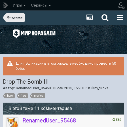
Игры
Сервисы
Флудилка
Для публикации в этом разделе необходимо провести 50
боёв.
Drop The Bomb III
Автор:
RenamedUser_95468
,
13 сен 2015, 16:20:05
в
Флудилка
horo
frag
movies
В этой теме 11 комментариев
RenamedUser_95468
589