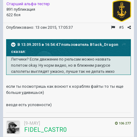
Старший альфа-тестер
891 публикация
622 боя
Опубликовано:
13 сен 2015, 17:05:37
#5
В 13.09.2015 в 16:54:47 пользователь B1ack_Dragon
сказал:
Летчики? Если движение по рельсам можно назвать
полетом okay. Ну норм видео, но в ближнем ракурсе
салолеты выглядят ужасно, лучше так не делать имхо
если ты посмотришь как воюют к кораблях файты то ты еще
больше удивишься)
везде есть условности)
[9-MAY]
106 277
FIDEL_CASTR0