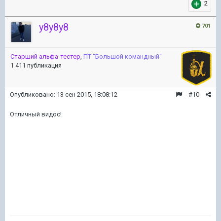
2
y8y8y8
701
Старший альфа-тестер
,
ПТ ''Большой командный''
1 411 публикация
Опубликовано:
13 сен 2015, 18:08:12
#10
Отличный видос!