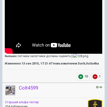
бывшие
летчики залетчики должны оценить))
Изменено
13 сен 2015, 17:21:47
пользователем DarkJIuSu4ka
10
1
Colt4599
46
Старший альфа-тестер
334 публикации