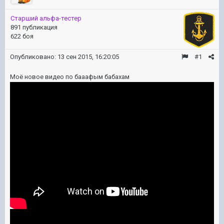
Старший альфа-тестер
891 публикация
622 боя
Опубликовано:
13 сен 2015, 16:20:05
#1
Моё новое видео по бааафым бабахам