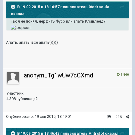
В 19.09.2015 в 18:16:57 пользователь 0todracula
сказал:
Так я не понял, нерфить Фусо или апать Кливленд?
Апать, апать, все апать!)))))
anonym_Tg1wUw7cCXmd
1 866
Участник
4 308 публикаций
Опубликовано:
19 сен 2015, 18:49:01
#16
В 19.09.2015 в 18:46:42 пользователь Antrolol сказал: