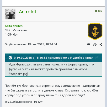
Antrolol
137
Бета-тестер
347 публикаций
1 054 боя
Опубликовано:
19 сен 2015, 18:24:54
#9
В 19.09.2015 в 18:16:53 пользователь Nyxeris сказал:
Мда. Фугасодятлы уже сами полезли на форум орать, что
фугас не гнёт и не может пробить бронепояс линкора
[facepalm.jpg]
Причём тут бронепояс, я стрелял ему заведомо по надстройкам
что бы сжечь и затролить дпмом клива. Стрелять по фусо бб в
корпус под углом в 30 град, пацан ты здоров вообще?
18:26 Добавлено спустя 1 минуту