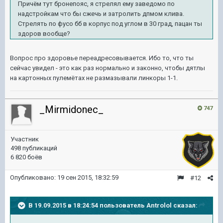
Причём тут бронепояс, я стрелял ему заведомо по
надстройкам что бы сжечь и затролить дпмом клива.
Стрелять по фусо бб в корпус под углом в 30 град, пацан ты
здоров вообще?
Вопрос про здоровье переадресовывается. Ибо то, что ты
сейчас увидел - это как раз нормально и законно, чтобы дятлы
на картонных пулемётах не размазывали линкоры 1-1.
_Mirmidonec_
747
Участник
498 публикаций
6 820 боёв
Опубликовано:
19 сен 2015, 18:32:59
#12
В 19.09.2015 в 18:24:54 пользователь Antrolol сказал: