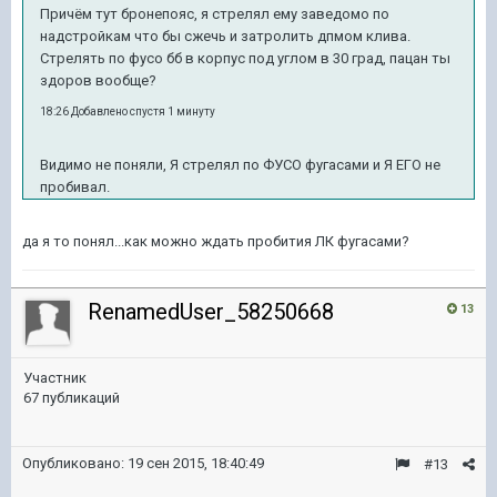
Причём тут бронепояс, я стрелял ему заведомо по
надстройкам что бы сжечь и затролить дпмом клива.
Стрелять по фусо бб в корпус под углом в 30 град, пацан ты
здоров вообще?
18:26 Добавлено спустя 1 минуту
Видимо не поняли, Я стрелял по ФУСО фугасами и Я ЕГО не
пробивал.
да я то понял...как можно ждать пробития ЛК фугасами?
RenamedUser_58250668
13
Участник
67 публикаций
Опубликовано:
19 сен 2015, 18:40:49
#13