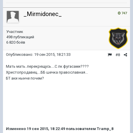
_Mirmidonec_
747
Участник
498 публикаций
6 820 боёв
Опубликовано:
19 сен 2015, 18:21:33
#8
Мать мать..перекрещусь....С лк фугасами????
Христопродавец....ББ шечка православная...
БТ аки нынче почем?
Изменено
19 сен 2015, 18:22:49
пользователем Tramp_8