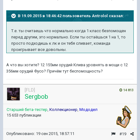
В 19.09.2015 в 18:46:42 пользователь Antrolol сказал:
Т.е. ты считаешь что нормально когда 1 класс безпомощен
перед другим, это нормально. Если ты остаёшься 1 на 1, то
просто подходишь к лк и он тебя сливает, команда
проигрывает все довольны.
А что вы хотите? 12 155мм орудий Клива уровнять в мощи с 12
356мм орудий Фусо? Причём тут беспомощность?
[FLD]
14 813
Sergbob
Старший бета-тестер
,
Коллекционер
,
Мододел
15 653 публикации
Опубликовано:
19 сен 2015, 18:57:11
#19