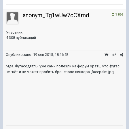
anonym_Tg1wUw7cCXmd
1 866
Участник
4 308 публикаций
Опубликовано:
19 сен 2015, 18:16:53
#5
Мда. Фугасодятлы уже сами полезли на форум орать, что фугас
не гнёт и не может пробить бронепояс линкора [facepalm.jpg]