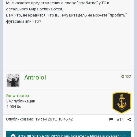
Мне кажется представления о слове "пробитие" у ТС и
остального мира отличаются.
Вам что, не нравится, что вы ему цитадель не можете "пробить"
фугасами или что?
Antrolol
137
Бета-тестер
347 публикаций
1 054 боя
Опубликовано:
19 сен 2015, 18:46:42
#14
В 19.09.2015 в 18:28:53 пользователь Nyxeris сказал: