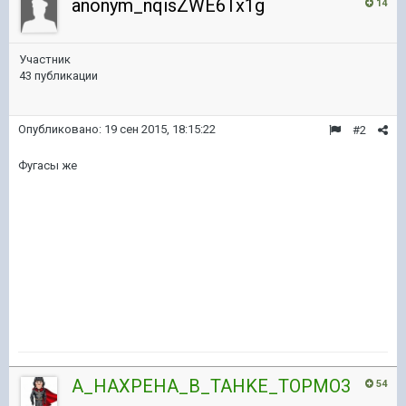
anonym_nqisZWE6Tx1g
14
Участник
43 публикации
Опубликовано:
19 сен 2015, 18:15:22
#2
Фугасы же
A_HAXPEHA_B_TAHKE_TOPMO3
54