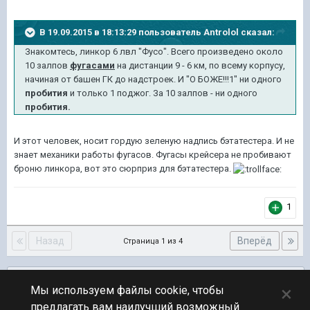
В 19.09.2015 в 18:13:29 пользователь Antrolol сказал:
Знаком
тесь, линкор 6 лвл "Фу
со". Всего произведено около
10 залпов
фугасами
на дистанции 9 - 6 км,
п
о всему корпусу,
начиная от башен ГК до н
адстроек.
И
"О БОЖЕ!!!1" ни одного
пробития
и только 1 поджог. За 10 залпов - ни одного
пробития.
И этот человек, носит гордую зеленую надпись бэтатестера. И не
знает механики работы фугасов. Фугасы крейсера не пробивают
броню линкора, вот это сюрприз для бэтатестера.
1
Назад
Вперёд
Страница 1 из 4
Подписчики
0
×
Мы используем файлы cookie, чтобы
предлагать вам наилучший возможный