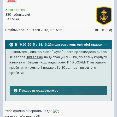
Бета-тестер
330 публикаций
547 боёв
Опубликовано:
19 сен 2015, 18:15:22
#3
В 19.09.2015 в 18:13:29 пользователь Antrolol сказал:
Знаком
тесь, линкор 6 лвл "Фу
со". Всего произведено около
10 залпов
фугасами
на дистанции 9 - 6 км,
п
о всему корпусу,
начиная от башен ГК до н
адстроек.
И
"О БОЖЕ!!!1" ни одного
пробития и только 1 поджог. За 10 залпов - ни одного
пробития.
Показать содержимое
тебе срочно в церковь надо!!
карма у тебя плохая!!!