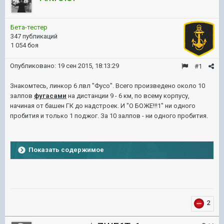
Бета-тестер
347 публикаций
1 054 боя
Опубликовано:
19 сен 2015, 18:13:29
#1
Знаком
тесь, линкор 6 лвл "Фу
со". Всего произведено около 10
залпов
фугасами
на дистанции 9 - 6 км,
п
о всему корпусу,
начиная от башен ГК до н
адстроек.
И
"О БОЖЕ!!!1" ни одного
пробития и только 1 поджог. За 10 залпов - ни одного пробития.
Показать содержимое
2