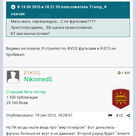
В 19.09.2015 в 18:21:33 пользователь Tramp_8
сказал:
Мать мать..перекрещусь....С лк фугасами????
Христопродавец....ББ шечка православная...
БТ аки нынче почем?
Видимо не поняли, Я стрелял по ФУСО фугасами и Я ЕГО не
пробивал.
[FOKUS]
1 439
NikomedS
Старший бета-тестер
1 553 публикации
23 160 боёв
Опубликовано:
19 сен 2015, 18:28:07
#10
Ну ЛК-воды ныли ведь про "мир пожаров". Вот донылись -
фугасы больше не жгут и не дамажат. Второй раунд будет "апните