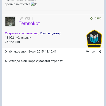
срочно чиститЬ!!!
[W_WST]
10 850
Temnokot
Старший альфа-тестер
,
Коллекционер
13 052 публикации
25 442 боя
Опубликовано:
19 сен 2015, 18:15:41
#4
А немнадо с линкора фугасами стрелять.