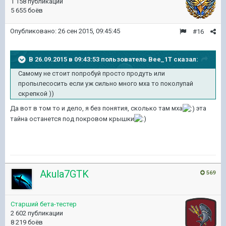
1 158 публикаций
5 655 боёв
Опубликовано:
26 сен 2015, 09:45:45
#16
В 26.09.2015 в 09:43:53 пользователь Bee_1T сказал:
Самому не стоит попробуй просто продуть или
пропылесосить если уж сильно много мха то поколупай
скрепкой ))
Да вот в том то и дело, я без понятия, сколько там мха
эта
тайна останется под покровом крышки
Akula7GTK
569
Старший бета-тестер
2 602 публикации
8 219 боёв