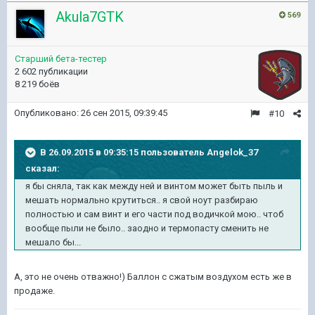
Akula7GTK
569
Старший бета-тестер
2 602 публикации
8 219 боёв
Опубликовано:
26 сен 2015, 09:39:45
#10
В 26.09.2015 в 09:35:15 пользователь Angelok_37
сказал:
я бы сняла, так как между ней и винтом может быть пыль и
мешать нормально крутиться.. я свой ноут разбираю
полностью и сам винт и его части под водичкой мою.. чтоб
вообще пыли не было.. заодно и термопасту сменить не
мешало бы...
А, это не очень отважно!) Баллон с сжатым воздухом есть же в
продаже.