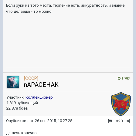
Если руки из того места, терпение есть, аккуратность, и з
нание,
что делаешь - то можно
[CCCP]
1 783
nAPACEHAK
Участник,
Коллекционер
1 819 публикаций
22 878 боёв
Опубликовано:
26 сен 2015, 10:27:28
#20
да лезь конечно!