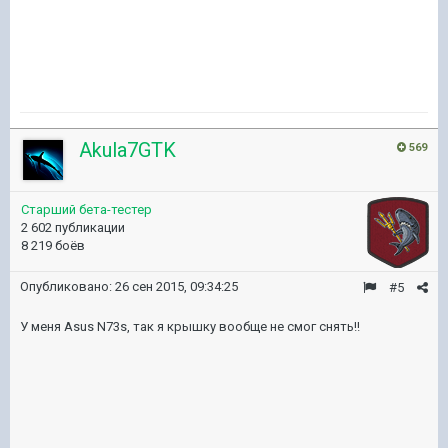
Akula7GTK
569
Старший бета-тестер
2 602 публикации
8 219 боёв
Опубликовано:
26 сен 2015, 09:34:25
#5
У меня Asus N73s, так я крышку вообще не смог снять!!