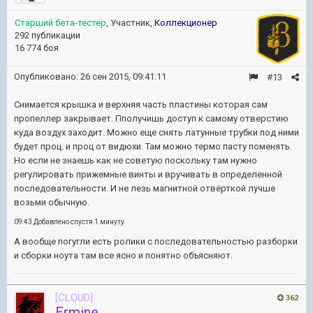
Старший бета-тестер
, Участник,
Коллекционер
292 публикации
16 774 боя
Опубликовано:
26 сен 2015, 09:41:11
#13
Снимается крышка и верхняя часть пластины которая сам
пропеллер закрывает. Пполучишь доступ к самому отверстию
куда воздух заходит. Можно еще снять латунные трубки под ними
будет проц. и проц от видюхи. Там можно термо пасту поменять.
Но если не знаешь как не советую поскольку там нужно
регулировать прижемные винты и вручивать в определенной
последовательности. И не лезь магнитной отвёрткой лучше
возьми обычную.
09:43 Добавлено спустя 1 минуту
А вообще погугли есть ролики с последовательностью разборки
и сборки ноута там все ясно и понятно объясняют.
[CLOUD]
362
Ermine