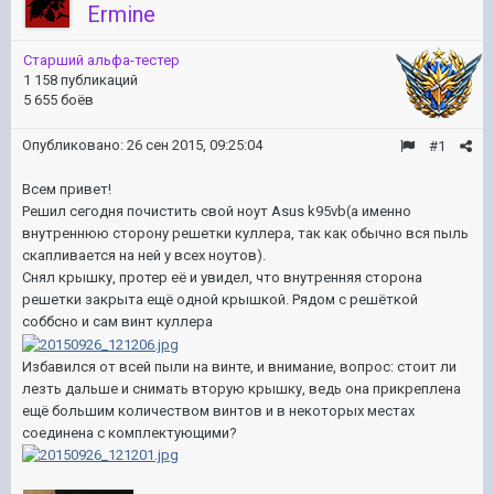
Ermine
Старший альфа-тестер
1 158 публикаций
5 655 боёв
Опубликовано:
26 сен 2015, 09:25:04
#1
Всем привет!
Решил сегодня почистить свой ноут Asus k95vb(а именно
внутреннюю сторону решетки куллера, так как обычно вся пыль
скапливается на ней у всех ноутов).
Снял крышку, протер её и увидел, что внутренняя сторона
решетки закрыта ещё одной крышкой. Рядом с решёткой
соббсно и сам винт куллера
Избавился от всей пыли на винте, и внимание, вопрос: стоит ли
лезть дальше и снимать вторую крышку, ведь она прикреплена
ещё большим количеством винтов и в некоторых местах
соединена с комплектующими?