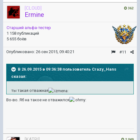
[CLOUD]
362
Ermine
Старший альфа-тестер
1 158 публикаций
5 655 боёв
Опубликовано:
26 сен 2015, 09:40:21
#11
В 26.09.2015 в 09:36:38 пользователь Crazy_Hans
сказал:
ты такая отважная
Во-во. Яб на такое не отважился
[KATRI]
2 049