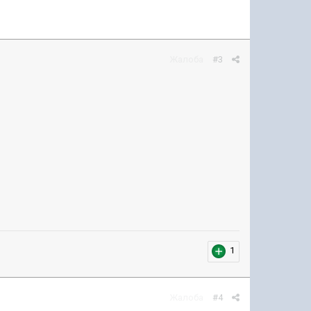
Жалоба
#3
1
Жалоба
#4