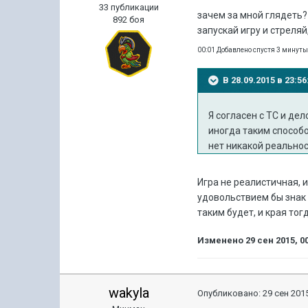
33 публикации
зачем за мной глядеть?
892 боя
запускай игру и стреля
00:01 Добавлено спустя 3 минут
В 28.09.2015 в 23:
Я согласен с ТС и дел
иногда таким способо
нет никакой реальност
Игра не реалистичная, и
удовольствием бы знак 
таким будет, и края тог
Изменено
29 сен 2015, 0
wakyla
Опубликовано:
29 сен 2015