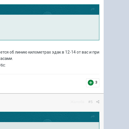
ется об линию километрах эдак в 12-14 от вас и при
гасами.
3
Жалоба
#5