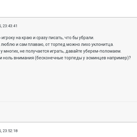
, 23:43:41
 игроку на краю и сразу писать, что бы убрали.
м люблю и сам плаваю, от торпед можно лихо уклонитца.
 у многих, не получается играть, давайте уберем-поломаем.
ки ноль внимания (бесконечные торпеды у эсминцев например)?
, 23:52:18