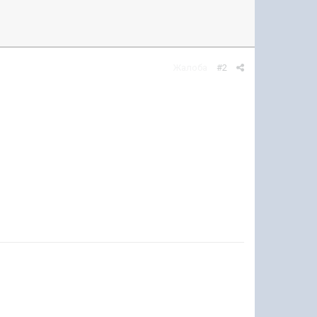
Жалоба
#2