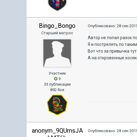
Bingo_Bongo
Опубликовано:
28 сен 2015
Старший матрос
Автор не попал разок по
Я и пострелять по таки
Вот что за привычка тут
А на откровенные кося
Участник
9
33 публикации
892 боя
anonym_9QUmsJA
Опубликовано:
28 сен 2015