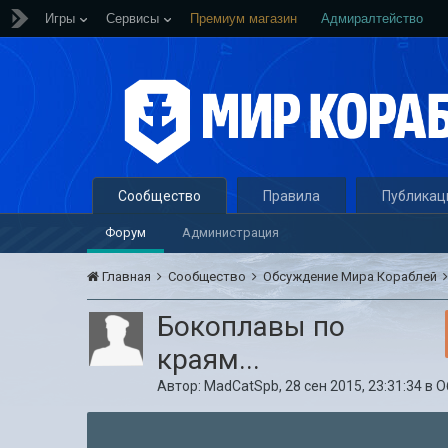
Игры
Сервисы
Премиум магазин
Адмиралтейство
Сообщество
Правила
Публикац
Форум
Администрация
Главная
Сообщество
Обсуждение Мира Кораблей
Бокоплавы по
краям...
Автор:
MadCatSpb
,
28 сен 2015, 23:31:34
в
О