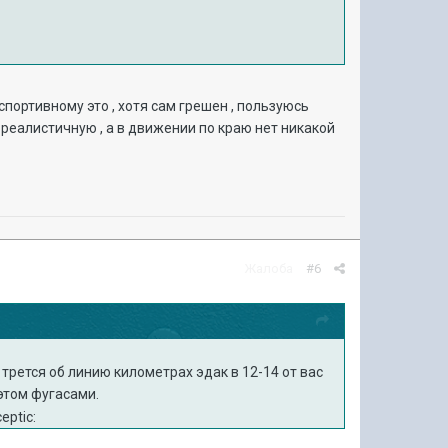
о спортивному это , хотя сам грешен , пользуюсь
 реалистичную , а в движении по краю нет никакой
Жалоба
#6
 трется об линию километрах эдак в 12-14 от вас
этом фугасами.