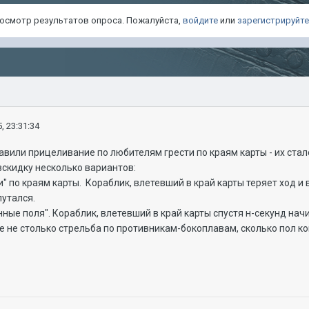
просмотр результатов опроса. Пожалуйста,
войдите
или
зарегистрируйт
, 23:31:34
равили прицеливание по любителям грести по краям карты - их ста
вскидку несколько вариантов:
ти" по краям карты. Кораблик, влетевший в край карты теряет ход 
путался.
нные поля". Кораблик, влетевший в край карты спустя н-секунд на
е не столько стрельба по противникам-бокоплавам, сколько пол 