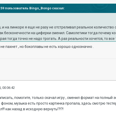
57:59 пользователь Bingo_Bongo сказал:
, и на линкоре я еще не разу не отстреливал реальное количество с
ак бесконечности на циферки сменил. Самолетики тогда почему ко
края тогда точно не надо трогать. А раз реальности хочется, то все
 не пахнет , но бокоплавы не есть хорошо однозначно .
, 00:06:42
аписать, помогите, только скачал игру , сменил формат на полный 
фоном, музыка есть просто картинка пропала, здесь смотрю тестеры
!!! как назад в исходную вернуть!?!?!