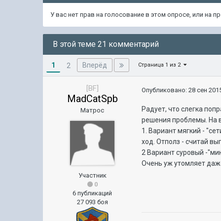
У вас нет прав на голосование в этом опросе, или на 
В этой теме 21 комментарий
1
Вперёд
2
Страница 1 из 2
[BF]
Опубликовано:
28 сен 2015
MadCatSpb
Радует, что слегка поп
Матрос
решения проблемы. На 
1. Вариант мягкий - "се
ход. Отполз - считай вы
2 Вариант суровый -"ми
Очень уж утомляет даж
Участник
0
6 публикаций
27 093 боя