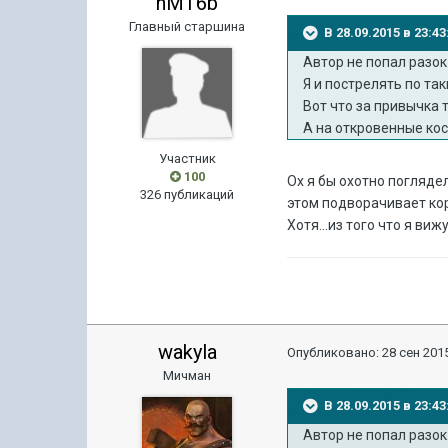
hMT6b
Главный старшина
В 28.09.2015 в 23:
Автор не попал разок 
Я и пострелять по та
Вот что за привычка 
А на откровенные ко
Участник
100
Ох я бы охотно поглядел
326 публикаций
этом подворачивает ко
Хотя...из того что я ви
wakyla
Опубликовано:
28 сен 2015
Мичман
В 28.09.2015 в 23:
Автор не попал разок 