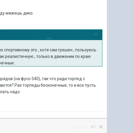
оду мажешь дико.
 по спортивному это , хотя сам грешен , пользуюсь
как реалистичную , только в движении по краю
нечные .
рядов (на фусо 540), так что ради торпед с
ются? Раз торпеды бесконечные, то и все пусть
елать надо.
Жалоба
#7