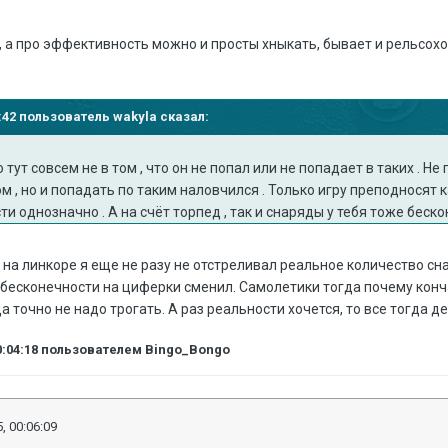
й, а про эффективность можно и просты хныкать, бывает и рельсох
ы
56:42 пользователь wakyla сказал:
о тут совсем не в том , что он не попал или не попадает в таких . Не
м , но и попадать по таким наловчился . Только игру преподносят 
и однозначно . А на счёт торпед , так и снаряды у тебя тоже беско
 на линкоре я еще не разу не отстреливал реальное количество сна
бесконечности на циферки сменил. Самолетики тогда почему конча
да точно не надо трогать. А раз реальности хочется, то все тогда д
0:04:18
пользователем Bingo_Bongo
, 00:06:09