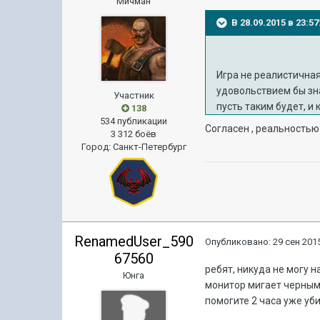
Мичман
В 28.09.2015 в 23:
Игра не реалистичная
удовольствием бы зн
Участник
пусть таким будет, и 
138
534 публикации
Согласен , реальностью
3 312 боёв
Город
:
Санкт-Петербург
RenamedUser_590
Опубликовано:
29 сен 2015
67560
ребят, никуда не могу н
Юнга
монитор мигает черным 
помогите 2 часа уже убил