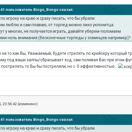
43:41 пользователь Bingo_Bongo сказал:
по игроку на краю и сразу писать, что бы убрали.
ким люблю и сам плаваю, от торпед можно лихо уклонитца.
тут у многих, не получается играть, давайте уберем-поломаем.
сяки ноль внимания (бесконечные торпеды у эсминцев например)?
 на то как Вы, Уважаемый, будете стрелять по крейсеру который тр
рму под ваши залпы/сбрасывает ход, сам поливая
Вас
при этом фу
жу пострелять то Вы бы постреляли, но с 0 эффективностью...
, 23:56:42
(изменено)
43:41 пользователь Bingo_Bongo сказал:
по игроку на краю и сразу писать, что бы убрали.