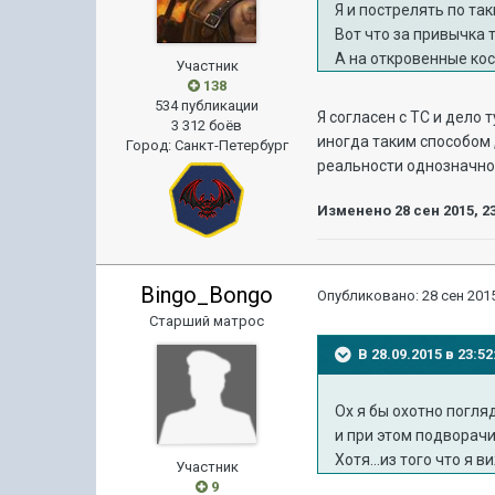
Я и пострелять по та
Вот что за привычка 
А на откровенные ко
Участник
138
534 публикации
Я согласен с ТС и дело т
3 312 боёв
иногда таким способом 
Город
:
Санкт-Петербург
реальности однозначно .
Изменено
28 сен 2015, 2
Bingo_Bongo
Опубликовано:
28 сен 2015
Старший матрос
В 28.09.2015 в 23:
Ох я бы охотно погля
и при этом подворач
Хотя...из того что я 
Участник
9