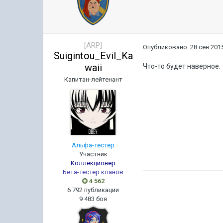
[ARP]
Опубликовано:
28 сен 2015
Suigintou_Evil_Ka
waii
Что-то будет наверное.
Капитан-лейтенант
Альфа-тестер
Участник
Коллекционер
Бета-тестер кланов
4 562
6 792 публикации
9 483 боя