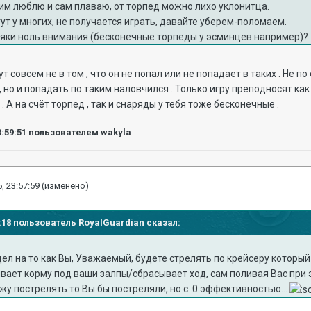
ким люблю и сам плаваю, от торпед можно лихо уклонитца.
тут у многих, не получается играть, давайте уберем-поломаем.
сяки ноль внимания (бесконечные торпеды у эсминцев например)?
ут совсем не в том , что он не попал или не попадает в таких . Не п
, но и попадать по таким наловчился . Только игру преподносят как
 А на счёт торпед , так и снаряды у тебя тоже бесконечные .
3:59:51
пользователем wakyla
, 23:57:59
(изменено)
52:18 пользователь RoyalGuardian сказал:
дел на то как Вы, Уважаемый, будете стрелять по крейсеру который
ивает корму под ваши залпы/сбрасывает ход, сам поливая
Вас
при 
вижу пострелять то Вы бы постреляли, но с 0 эффективностью...