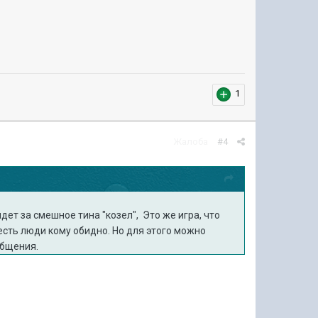
1
Жалоба
#4
идет за смешное тина "козел", Это же игра, что
есть люди кому обидно. Но для этого можно
общения.