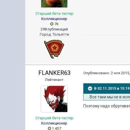
Старший бета-тестер
Коллекционер
76
298 публикаций
Город
:
Тольятти
FLANKER63
Опубликовано:
2 ноя 2015,
Лейтенант
В 02.11.2015 в 15:
. Все таки мы не в я
Поэтому надо обругиват
Старший бета-тестер
Коллекционер
1 457