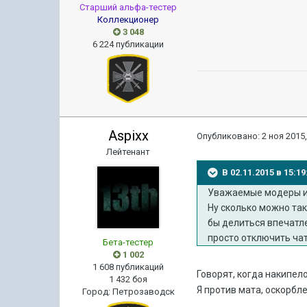
Старший альфа-тестер
Коллекционер
3 048
6 224 публикации
Aspixx
Опубликовано:
2 ноя 2015,
Лейтенант
В 02.11.2015 в 15:
Уважаемые модеры и 
Ну сколько можно так 
бы делиться впечатле
просто отключить чат
Бета-тестер
1 002
1 608 публикаций
Говорят, когда накипел
1 432 боя
Я против мата, оскорбле
Город
:
Петрозаводск