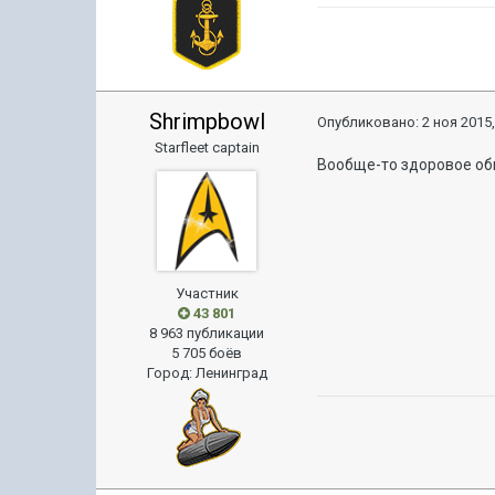
Shrimpbowl
Опубликовано:
2 ноя 2015,
Starfleet captain
Вообще-то здоровое общ
Участник
43 801
8 963 публикации
5 705 боёв
Город
:
Ленинград