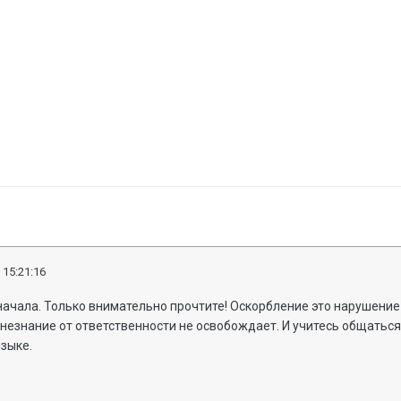
 15:21:16
начала. Только внимательно прочтите! Оскорбление это нарушение 
о незнание от ответственности не освобождает. И учитесь общаться
зыке.