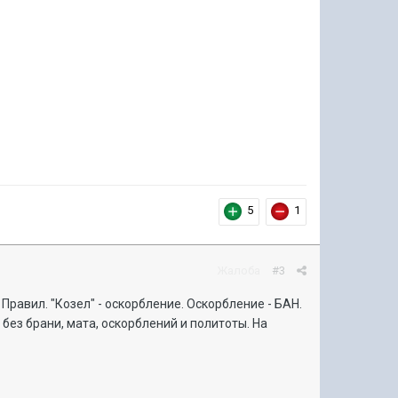
5
1
Жалоба
#3
Правил. "Козел" - оскорбление. Оскорбление - БАН.
 без брани, мата, оскорблений и политоты. На