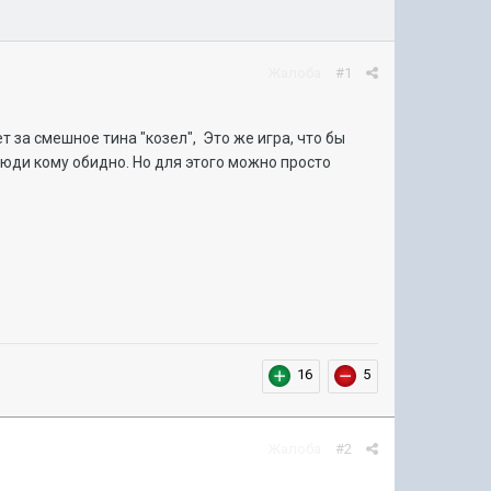
Жалоба
#1
ет за смешное тина "козел", Это же игра, что бы
люди кому обидно. Но для этого можно просто
16
5
Жалоба
#2