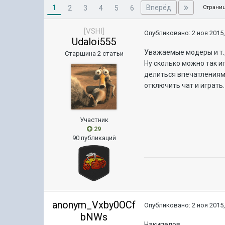
1
Вперёд
2
3
4
5
6
Страниц
[VSHI]
Опубликовано:
2 ноя 2015,
Udaloi555
Уважаемые модеры и т.д
Старшина 2 статьи
Ну сколько можно так иг
делиться впечатлениями
отключить чат и играть.
Участник
29
90 публикаций
anonym_Vxby0OCf
Опубликовано:
2 ноя 2015,
bNWs
Накипелов