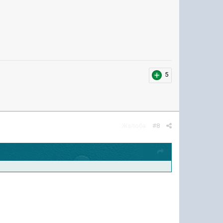
5
Жалоба
#8