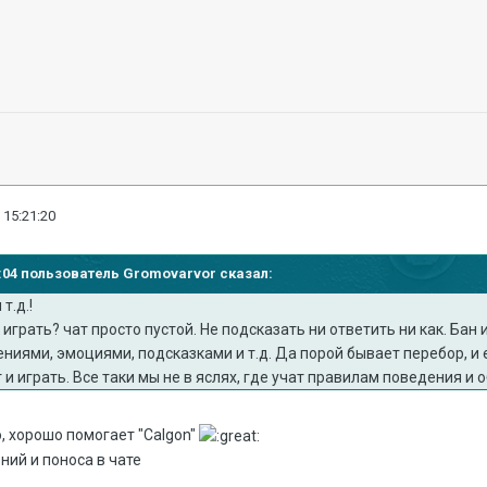
 15:21:20
19:04 пользователь Gromovarvor сказал:
т.д.!
играть? чат просто пустой. Не подсказать ни ответить ни как. Бан 
ниями, эмоциями, подсказками и т.д. Да порой бывает перебор, и 
 и играть. Все таки мы не в яслях, где учат правилам поведения и 
о, хорошо помогает "Calgon"
ний и поноса в чате