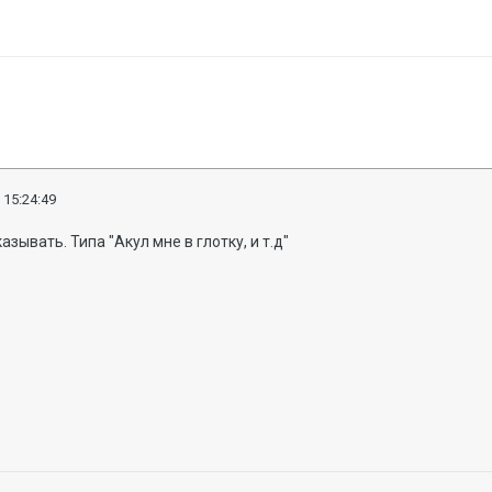
 15:24:49
казывать
. Типа "Акул мне в глотку, и т.д"