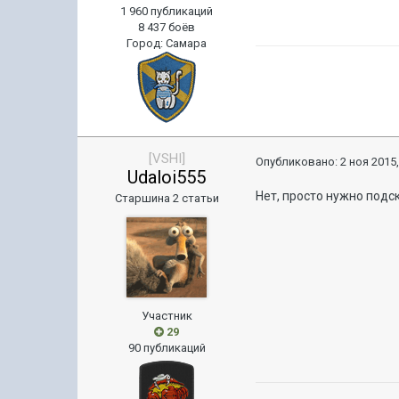
1 960 публикаций
8 437 боёв
Город
:
Самара
[VSHI]
Опубликовано:
2 ноя 2015,
Udaloi555
Нет, просто нужно подс
Старшина 2 статьи
Участник
29
90 публикаций