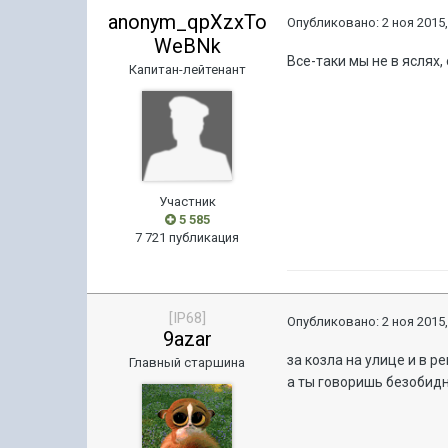
anonym_qpXzxTo
Опубликовано:
2 ноя 2015,
WeBNk
Все-таки мы не в яслях
Капитан-лейтенант
Участник
5 585
7 721 публикация
[IP68]
Опубликовано:
2 ноя 2015,
9azar
за козла на улице и в 
Главный старшина
а ты говоришь безобид