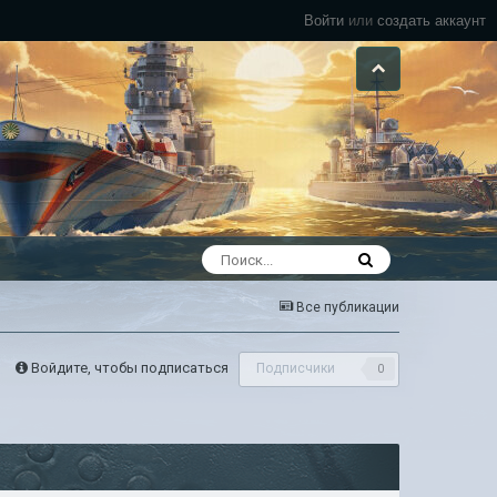
Войти
или
создать аккаунт
Все публикации
Войдите, чтобы подписаться
Подписчики
0