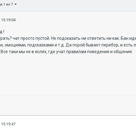
а 1 из 7
 15:19:04
.!
рать? чат просто пустой. Не подсказать ни ответить ни как. Бан ид
, эмоциями, подсказками и т.д. Да порой бывает перебор, и есть 
 Все таки мы не в яслях, где учат правилам поведения и общения.
 15:19:47