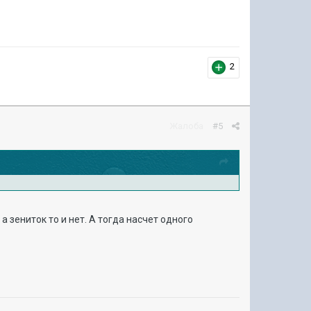
2
Жалоба
#5
а зениток то и нет. А тогда насчет одного