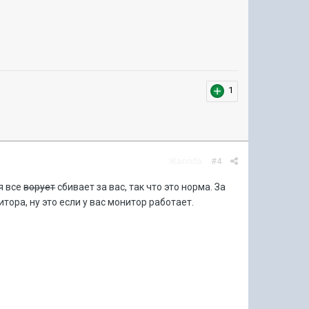
1
Жалоба
#4
я все
ворует
сбивает за вас, так что это норма. За
ора, ну это если у вас монитор работает.