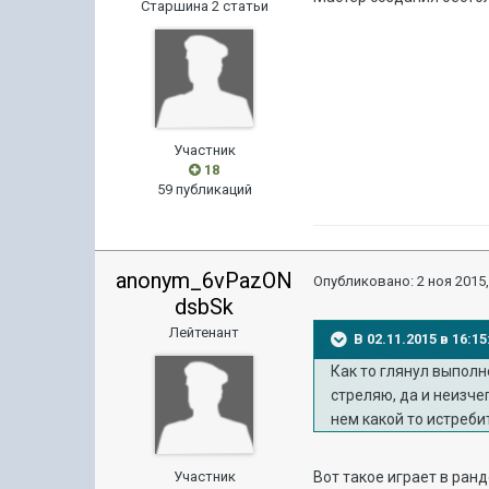
Старшина 2 статьи
Участник
18
59 публикаций
anonym_6vPazON
Опубликовано:
2 ноя 2015,
dsbSk
Лейтенант
В 02.11.2015 в 16:
Как то глянул выполн
стреляю, да и неизче
нем какой то истребит
Участник
Вот такое играет в рандо