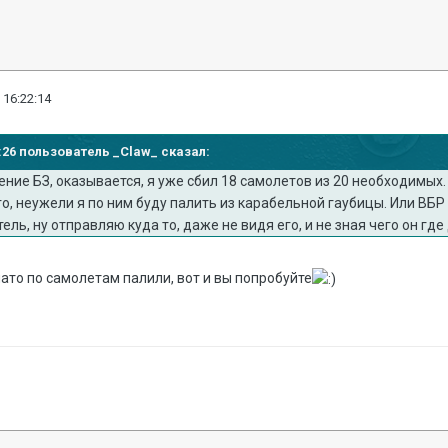
 16:22:14
15:26 пользователь _Claw_ сказал:
ение БЗ, оказывается, я уже сбил 18 самолетов из 20 необходимых. 
го, неужели я по ним буду палить из карабельной гаубицы. Или ВБР 
ель, ну отправляю куда то, даже не видя его, и не зная чего он гд
мато по самолетам палили, вот и вы попробуйте