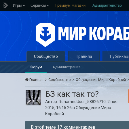
Игры
Сервисы
Премиум магазин
Адмиралтейство
Сообщество
Правила
Публикац
Форум
Администрация
Главная
Сообщество
Обсуждение Мира Кораблей
БЗ как так то?
Автор:
RenamedUser_58826710
,
2 ноя
2015, 16:15:26
в
Обсуждение Мира
Кораблей
В этой теме 17 комментариев