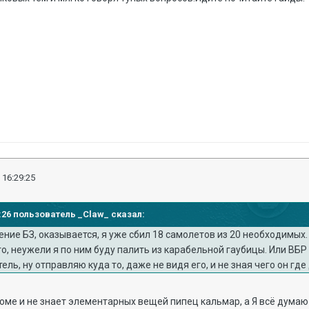
 16:29:25
15:26 пользователь _Claw_ сказал:
ение БЗ, оказывается, я уже сбил 18 самолетов из 20 необходимых. 
го, неужели я по ним буду палить из карабельной гаубицы. Или ВБР 
ель, ну отправляю куда то, даже не видя его, и не зная чего он гд
ме и не знает элементарных вещей пипец кальмар, а Я всё думаю почем