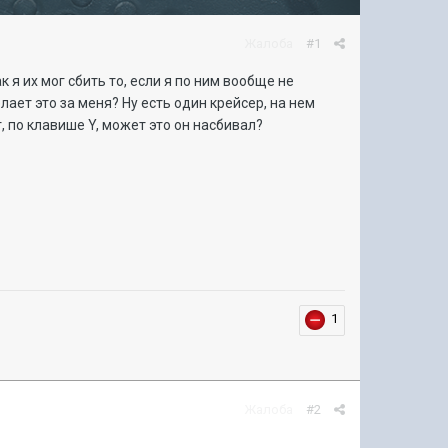
Жалоба
#1
 я их мог сбить то, если я по ним вообще не
лает это за меня? Ну есть один крейсер, на нем
т, по клавише Y, может это он насбивал?
1
Жалоба
#2