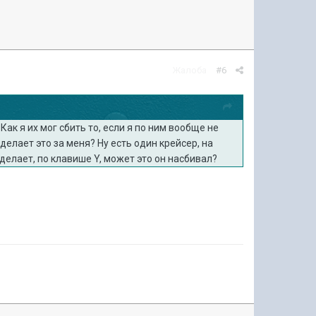
Жалоба
#6
Как я их мог сбить то, если я по ним вообще не
делает это за меня? Ну есть один крейсер, на
е делает, по клавише Y, может это он насбивал?