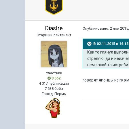
DiasIre
Опубликовано:
2 ноя 2015,
Старший лейтенант
В 02.11.2015 в 16:
Как то глянул выполн
стреляю, да и неизче
нем какой то истребит
Участник
3 562
говорят японцы из гк я
4 017 публикаций
7 638 боёв
Город
:
Пермь