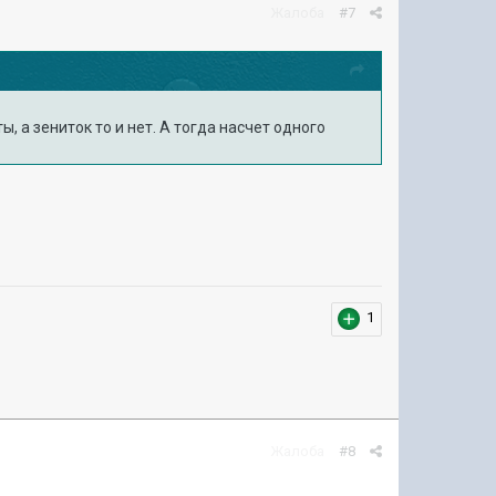
Жалоба
#7
, а зениток то и нет. А тогда насчет одного
1
Жалоба
#8