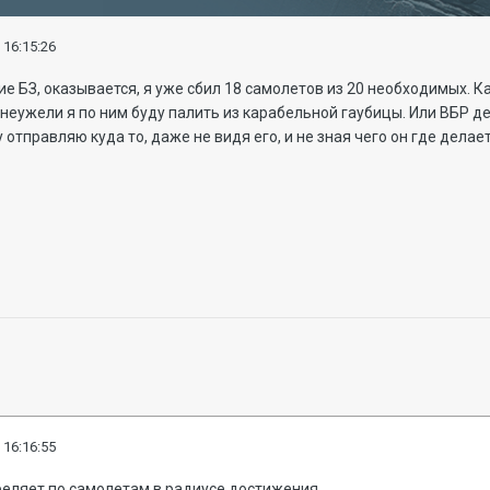
 16:15:26
е БЗ, оказывается, я уже сбил 18 самолетов из 20 необходимых. Как
 неужели я по ним буду палить из карабельной гаубицы. Или ВБР де
у отправляю куда то, даже не видя его, и не зная чего он где делае
 16:16:55
реляет по самолетам в радиусе достижения.