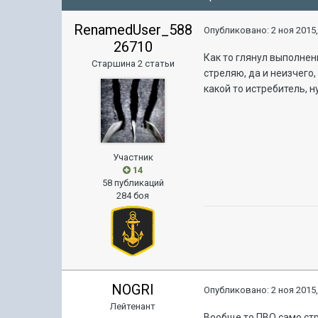
RenamedUser_588
Опубликовано:
2 ноя 2015,
26710
Как то глянул выполнени
Старшина 2 статьи
стреляю, да и неизчего,
какой то истребитель, н
Участник
14
58 публикаций
284 боя
NOGRI
Опубликовано:
2 ноя 2015,
Лейтенант
Вообще то ПВО само ст