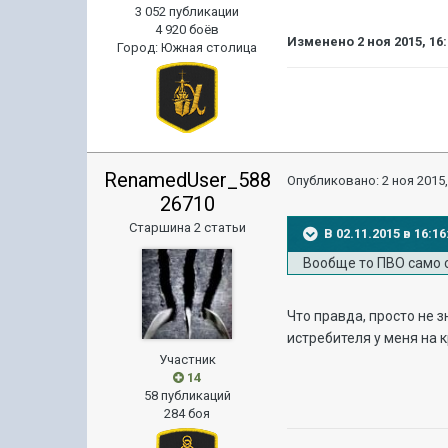
3 052 публикации
4 920 боёв
Изменено
2 ноя 2015, 16
Город
:
Южная столица
RenamedUser_588
Опубликовано:
2 ноя 2015,
26710
Старшина 2 статьи
В 02.11.2015 в 16:
Вообще то ПВО само 
Что правда, просто не з
истребителя у меня на к
Участник
14
58 публикаций
284 боя