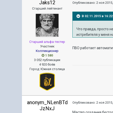
Jaks12
Опубликовано:
2 ноя 2015,
Старший лейтенант
В 02.11.2015 в 16:
Что правда, просто н
истребителя у меня н
Старший альфа-тестер
Участник
ПВО работает автомати
Коллекционер
1 580
3 052 публикации
4 920 боёв
Город
:
Южная столица
anonym_NLenBTd
Опубликовано:
2 ноя 2015,
JzNxJ
Мастер создания бестол