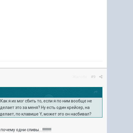
Жалоба
#9
Как я их мог сбить то, если я по ним вообще не
делает это за меня? Ну есть один крейсер, на
е делает, по клавише Y, может это он насбивал?
у одни сливы....!!!!!!!!!!