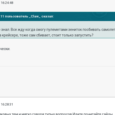
 16:24:48
22:11 пользователь _Claw_ сказал:
е знал. Все жду когда смогу пулеметами зениток посбивать самолеты
а крейсере, тоже сам сбивает, стоит только запустить?
чески.
 16:28:31
ковых тем и мягко говоря тупых вопросов.Идите почитайте гайды.