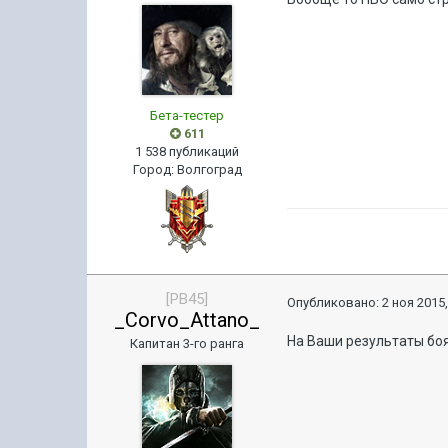
Бета-тестер
611
1 538 публикаций
Город
:
Волгоград
[PB45]
Опубликовано:
2 ноя 2015,
_Corvo_Attano_
На Ваши результаты бо
Капитан 3-го ранга