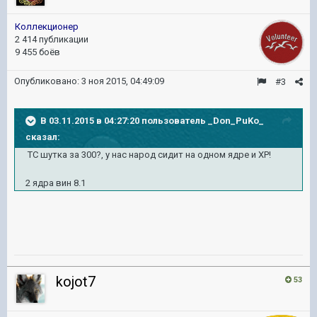
Коллекционер
2 414 публикации
9 455 боёв
Опубликовано:
3 ноя 2015, 04:49:09
#3
В 03.11.2015 в 04:27:20 пользователь _Don_PuKo_
сказал:
ТС шутка за 300?, у нас народ сидит на одном ядре и ХР!
2 ядра вин 8.1
kojot7
53