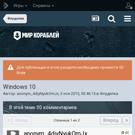
Игры
Сервисы
Флудилка
Для публикации в этом разделе необходимо провести 50
боёв.
Windows 10
Автор:
anonym_4diyNyukOmJx
,
3 ноя 2015, 03:46:15
в
Флудилка
В этой теме 30 комментариев
Назад
Вперёд
Страница 1 из 2
anonym_4diyNyukOmJx
63