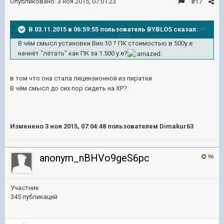
Опубликовано:
3 ноя 2015, 07:01:23
#17
В 03.11.2015 в 06:59:55 пользователь BYBLOS сказал:
В чём смысл установки Вин.10 ? ПК стоимостью в 500у.е
начнёт "лётать" как ПК за 1.500 у.е?
в том что она стала лицензионной из пиратки
В чём смысл до сих пор сидеть на ХР?
Изменено
3 ноя 2015, 07:04:48
пользователем Dimakur63
anonym_nBHVo9geS6pc
96
Участник
345 публикаций