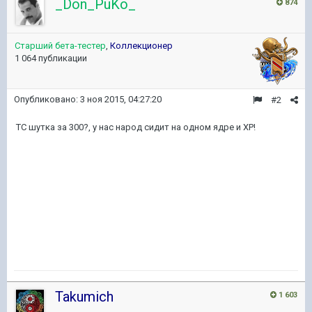
_Don_PuKo_
874
Старший бета-тестер
,
Коллекционер
1 064 публикации
Опубликовано:
3 ноя 2015, 04:27:20
#2
ТС шутка за 300?, у нас народ сидит на одном ядре и ХР!
Takumich
1 603