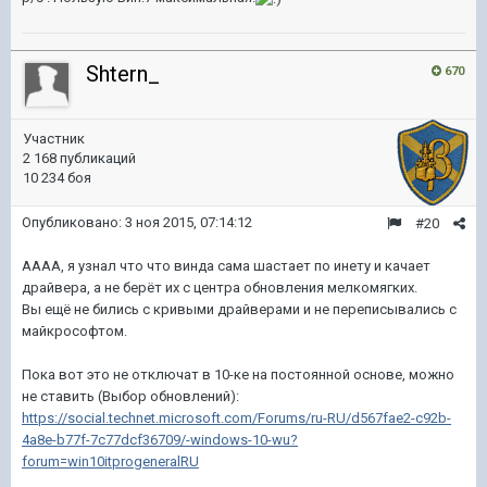
Shtern_
670
Участник
2 168 публикаций
10 234 боя
Опубликовано:
3 ноя 2015, 07:14:12
#20
АААА, я узнал что что винда сама шастает по инету и качает
драйвера, а не берёт их с центра обновления мелкомягких.
Вы ещё не бились с кривыми драйверами и не переписывались с
майкрософтом.
Пока вот это не отключат в 10-ке на постоянной основе, можно
не ставить (Выбор обновлений):
https://social.technet.microsoft.com/Forums/ru-RU/d567fae2-c92b-
4a8e-b77f-7c77dcf36709/-windows-10-wu?
forum=win10itprogeneralRU