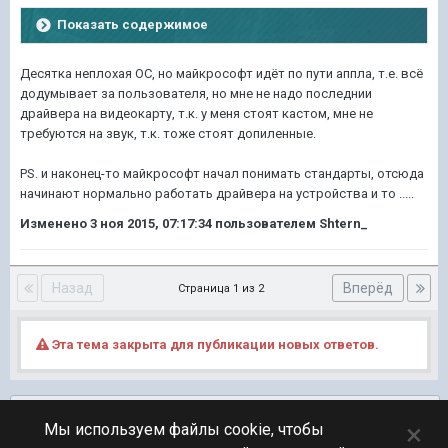
Показать содержимое
Десятка неплохая ОС, но майкрософт идёт по пути аппла, т.е. всё
додумывает за пользователя, но мне не надо последнии
драйвера на видеокарту, т.к. у меня стоят кастом, мне не
требуются на звук, т.к. тоже стоят допиленные.
PS. и наконец-то майкрософт начал понимать стандарты, отсюда
начинают нормально работать драйвера на устройства и то .....
Изменено
3 ноя 2015, 07:17:34
пользователем Shtern_
Назад
Вперёд
Страница 1 из 2
Эта тема закрыта для публикации новых ответов.
Подписчики
0
×
Мы используем файлы cookie, чтобы