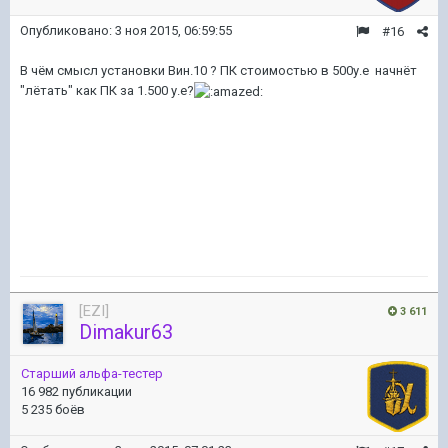
Опубликовано:
3 ноя 2015, 06:59:55
#16
В чём смысл установки Вин.10 ? ПК стоимостью в 500у.е начнёт
"лётать" как ПК за 1.500 у.е?
[EZI]
3 611
Dimakur63
Старший альфа-тестер
16 982 публикации
5 235 боёв