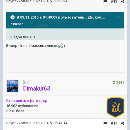
Опубликовано:
3 ноя 2015, 06:29:34
#13
В 03.11.2015 в 04:49:09 пользователь _Zhukov__
сказал:
2 ядра вин 8.1
8 ядер - Вин. 7 максимальная.
[EZI]
3 611
Dimakur63
Старший альфа-тестер
16 982 публикации
5 235 боёв
Опубликовано:
3 ноя 2015, 06:41:14
#14