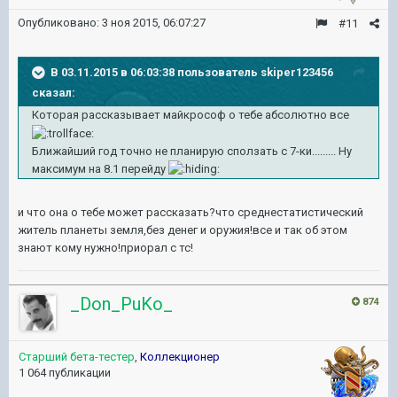
Опубликовано:
3 ноя 2015, 06:07:27
#11
В 03.11.2015 в 06:03:38 пользователь skiper123456
сказал:
Которая рассказывает майкрософ о тебе абсолютно все
Ближайший год точно не планирую сползать с 7-ки......... Ну
максимум на 8.1 перейду
​и что она о тебе может рассказать?что среднестатистический
житель планеты земля,без денег и оружия!все и так об этом
знают кому нужно!приорал с тс!
_Don_PuKo_
874
Старший бета-тестер
,
Коллекционер
1 064 публикации