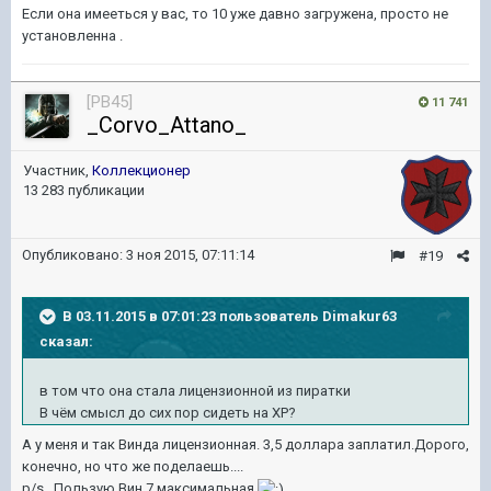
Если она имееться у вас, то 10 уже давно загружена, просто не
установленна .
[PB45]
11 741
_Corvo_Attano_
Участник,
Коллекционер
13 283 публикации
Опубликовано:
3 ноя 2015, 07:11:14
#19
В 03.11.2015 в 07:01:23 пользователь Dimakur63
сказал:
в том что она стала лицензионной из пиратки
В чём смысл до сих пор сидеть на ХР?
А у меня и так Винда лицензионная. 3,5 доллара заплатил.Дорого,
конечно, но что же поделаешь....
p/s . Пользую Вин.7 максимальная.