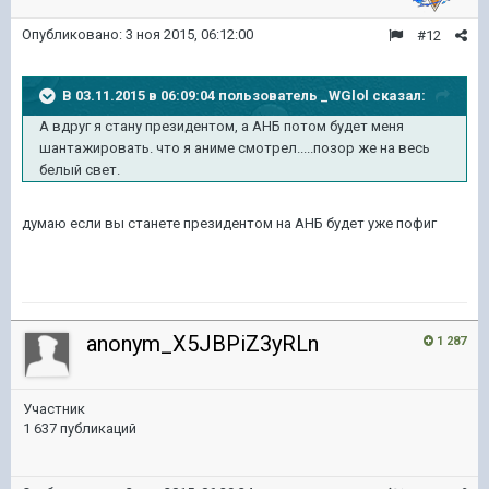
Опубликовано:
3 ноя 2015, 06:12:00
#12
В 03.11.2015 в 06:09:04 пользователь _WGlol сказал:
А вдруг я стану президентом, а АНБ потом будет меня
шантажировать. что я аниме смотрел.....позор же на весь
белый свет.
​думаю если вы станете президентом на АНБ будет уже пофиг
anonym_X5JBPiZ3yRLn
1 287
Участник
1 637 публикаций