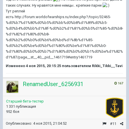
таких случаях. Ну нравятся мне немцы.. крепкие парни
Тут реплей
есть http://forum.worldofwarships.ru/index.php?/topic/32465-
%d0%b7%d1%80%d0%b5%d0%bb%d0%b8%d1%89%d0%b5-
%d0%b4%d0%bb%d1%8f-%d0%b2%d1%81%d0%b5%d1%85-%d0%b8-
%d1%82%d1%80%d0%b8-
%d0%b2%d0%b0%d0%b6%d0%bd%d1%8b%d1%85-
%d0%b2%d0%be%d0%bf%d1%80%d0%be%d1%81%d0%b0-
%d1%80%d0%b0%d0%b7%d1%80%d0%b0%d0%b1%d0%be%d1%82%
d1%87/page__st__40__pid__1461719#entry1461719
Изменено
4 ноя 2015, 20:15:25
пользователем Rikki_Tikki__Tavi
RenamedUser_6256931
167
Старший бета-тестер
1 331 публикация
952 боя
Опубликовано:
4 ноя 2015, 21:04:52
#11