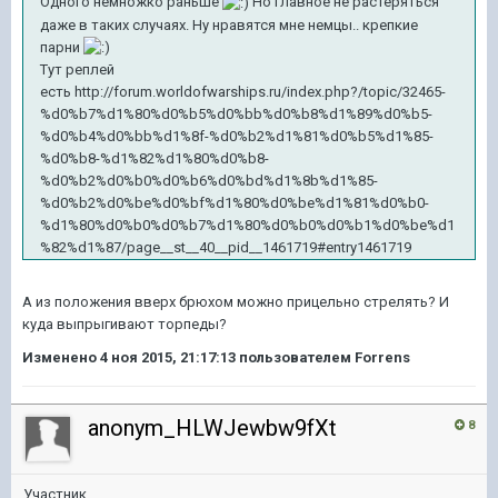
Одного немножко раньше
Но главное не растеряться
даже в таких случаях. Ну нравятся мне немцы.. крепкие
парни
Тут реплей
есть http://forum.worldofwarships.ru/index.php?/topic/32465-
%d0%b7%d1%80%d0%b5%d0%bb%d0%b8%d1%89%d0%b5-
%d0%b4%d0%bb%d1%8f-%d0%b2%d1%81%d0%b5%d1%85-
%d0%b8-%d1%82%d1%80%d0%b8-
%d0%b2%d0%b0%d0%b6%d0%bd%d1%8b%d1%85-
%d0%b2%d0%be%d0%bf%d1%80%d0%be%d1%81%d0%b0-
%d1%80%d0%b0%d0%b7%d1%80%d0%b0%d0%b1%d0%be%d1
%82%d1%87/page__st__40__pid__1461719#entry1461719
А из положения вверх брюхом можно прицельно стрелять? И
куда выпрыгивают торпеды?
Изменено
4 ноя 2015, 21:17:13
пользователем Forrens
anonym_HLWJewbw9fXt
8
Участник