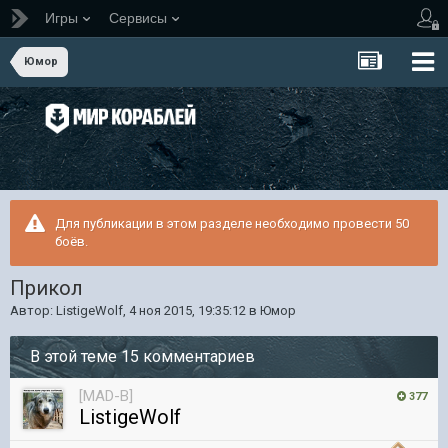
Игры
Сервисы
Юмор
Для публикации в этом разделе необходимо провести 50
боёв.
Прикол
Автор:
ListigeWolf
,
4 ноя 2015, 19:35:12
в
Юмор
В этой теме 15 комментариев
[MAD-B]
377
ListigeWolf