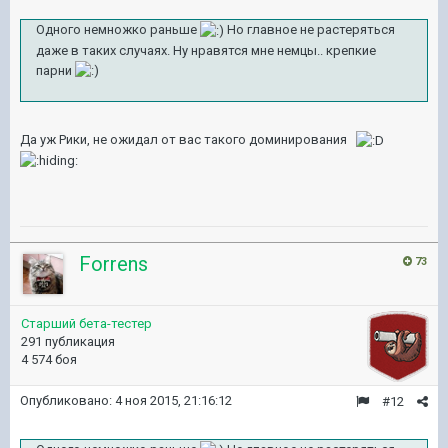
Одного немножко раньше
Но главное не растеряться
даже в таких случаях. Ну нравятся мне немцы.. крепкие
парни
Да уж Рики, не ожидал от вас такого доминирования
Forrens
73
Старший бета-тестер
291 публикация
4 574 боя
Опубликовано:
4 ноя 2015, 21:16:12
#12