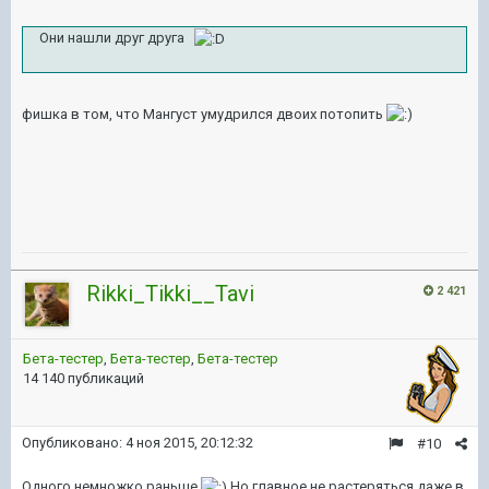
Они нашли друг друга
фишка в том, что Мангуст умудрился двоих потопить
Rikki_Tikki__Tavi
2 421
Бета-тестер
,
Бета-тестер
,
Бета-тестер
14 140 публикаций
Опубликовано:
4 ноя 2015, 20:12:32
#10
Одного немножко раньше
Но главное не растеряться даже в