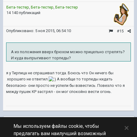
Бета-тестер
,
Бета-тестер
,
Бета-тестер
14 140 публикаций
Опубликовано:
5 ноя 2015, 06:54:10
#15
А из положения вверх брюхом можно прицельно стрелять?
И куда выпрыгивают торпеды?
я у Тирпица не спрашивал тогда. Боюсь что Он ничего бы
хорошего не ответил
А вообще то торпеды кидать
безопасно- они просто не успели бы взвестись. Повезло что я
между пушек КР застрял - он мог спокойно вести огонь.
Подписчики
0
×
Мы используем файлы cookie, чтобы
предлагать вам наилучший возможный