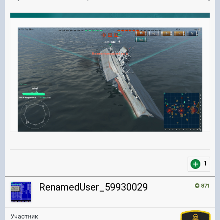
1
RenamedUser_59930029
871
Участник