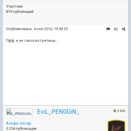
Участник
879 публикаций
Опубликовано:
4 ноя 2015, 19:40:35
#2
Пфф, и не такое встретишь...
EviL_PENGUiN_
2 036
Альфа-тестер
5 254 публикации