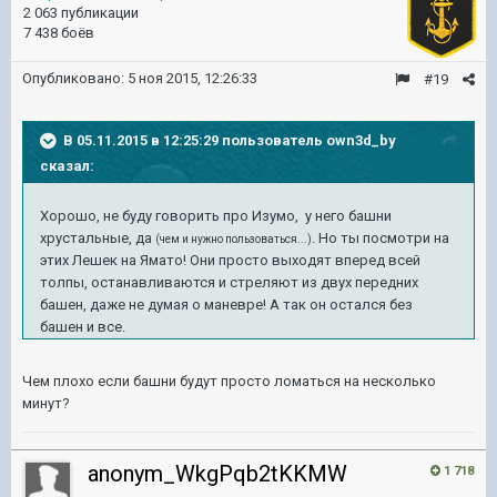
2 063 публикации
7 438 боёв
Опубликовано:
5 ноя 2015, 12:26:33
#19
В 05.11.2015 в 12:25:29 пользователь own3d_by
сказал:
Хорошо, не буду говорить про Изумо, у него башни
хрустальные, да
. Но ты посмотри на
(чем и нужно пользоваться...)
этих Лешек на Ямато! Они просто выходят вперед всей
толпы, останавливаются и стреляют из двух передних
башен, даже не думая о маневре! А так он остался без
башен и все.
Чем плохо если башни будут просто ломаться на несколько
минут?
anonym_WkgPqb2tKKMW
1 718