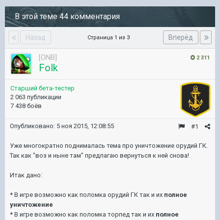
В этой теме 44 комментария
Назад
Вперёд
Страница 1 из 3
[ONB]
2 311
Folk
Старший бета-тестер
2 063 публикации
7 438 боёв
Опубликовано:
5 ноя 2015, 12:08:55
#1
Уже многократно поднималась тема про уничтожение орудий ГК.
Так как "воз и ныне там" предлагаю вернуться к ней снова!
Итак дано:
* В игре возможно как поломка орудий ГК так и их
полное
уничтожение
* В игре возможно как поломка торпед так и их
полное