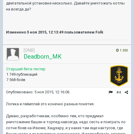
двигательной установке несколько. Давайте уничтожать котлы
на всегда да?
Изменено
5 ноя 2015, 12:13:49
пользователем Folk
[ONB]
1 202
Deadborn_MK
Старший бета-тестер
1 749 публикаций
7 568 боёв
Опубликовано:
5 ноя 2015, 12:16:06
#4
Логика и геймплей это конечно разные понятия.
Думаю, разработчикам, особенно тем, кто придумал
уничтожение башен и торпед навсегда, надо сесть и поиграть по
сотне боев на Изюме, Хацухару, и у каких там еще кактусов, где
башен мало и их регулярно уничтожают. И попробовать словить