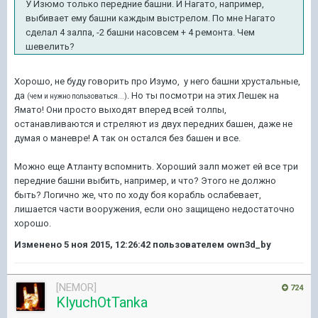
У Изюмо только передние башни. И Нагато, например,
выбивает ему башни каждым выстрелом. По мне Нагато
сделал 4 залпа, -2 башни насовсем + 4 ремонта. Чем
шевелить?
Хорошо, не буду говорить про Изумо, у него башни хрустальные,
да
. Но ты посмотри на этих Лешек на
(чем и нужно пользоваться...)
Ямато! Они просто выходят вперед всей толпы,
останавливаются и стреляют из двух передних башен, даже не
думая о маневре! А так он остался без башен и все.
Можно еще Атланту вспомнить. Хороший залп может ей все три
передние башни выбить, например, и что? Этого не должно
быть? Логично же, что по ходу боя корабль ослабевает,
лишается части вооружения, если оно защищено недостаточно
хорошо.
Изменено
5 ноя 2015, 12:26:42
пользователем own3d_by
[NEMOR]
724
KlyuchOtTanka