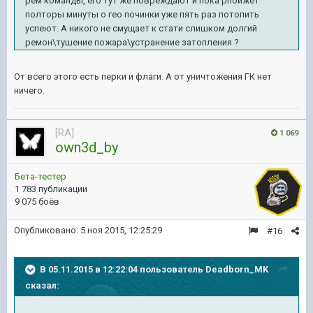
рем команды, его тут же повреждают и пока рпойжет
полторы минуты о гео починки уже пять раз потопить
успеют. А никого не смущает к стати слишком долгий
ремон\тушение пожара\устранение затопления ?
От всего этого есть перки и флаги. А от уничтожения ГК нет
ничего.
[RA]
1 069
own3d_by
Бета-тестер
1 783 публикации
9 075 боёв
Опубликовано:
5 ноя 2015, 12:25:29
#16
В 05.11.2015 в 12:22:04 пользователь Deadborn_MK
сказал: