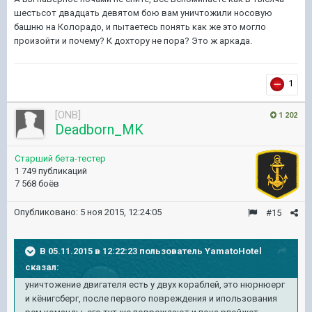
шестьсот двадцать девятом бою вам уничтожили носовую
башню на Колорадо, и пытаетесь понять как же это могло
произойти и почему? К дохтору не пора? Это ж аркада.
1
[ONB]
1 202
Deadborn_MK
Старший бета-тестер
1 749 публикаций
7 568 боёв
Опубликовано:
5 ноя 2015, 12:24:05
#15
В 05.11.2015 в 12:22:23 пользователь YamatoHotel
сказал:
уничтожение двигателя есть у двух кораблей, это нюрнюерг
и кёнигсберг, после первого повреждения и ипользования