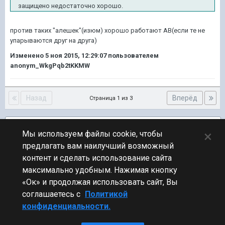
защищено недостаточно хорошо.
против таких "алешек"(изюм) хорошо работают АВ(если те не
упарываются друг на друга)
Изменено
5 ноя 2015, 12:29:07
пользователем
anonym_WkgPqb2tKKMW
Назад
Вперёд
Страница 1 из 3
Подписчики
1
×
Мы используем файлы cookie, чтобы
предлагать вам наилучший возможный
ПЕРЕЙТИ К СПИСКУ ТЕМ
контент и сделать использование сайта
Обсуждение Мира Кораблей
максимально удобным. Нажимая кнопку
«Ок» и продолжая использовать сайт, Вы
соглашаетесь с
Политикой
конфиденциальности.
Стиль