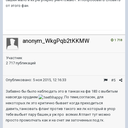
от этого фан.
anonym_WkgPqb2tKKMW
1 718
Участник
2 717 публикаций
Опубликовано:
5 ноя 2015, 12:16:33
#5
Забавно бы было наблюдать это в танках на фв 183 с выбитым
навсегда орудием
.По теме,согласен, для
некоторых лк это критично бывает когда приходиться
давить,танковать фланг против такого же лк который в упор
тебе выбьет пару башен,а уж про всяких Атлант тут можно
просто промолчать как и на счет эм заточенных под гк.