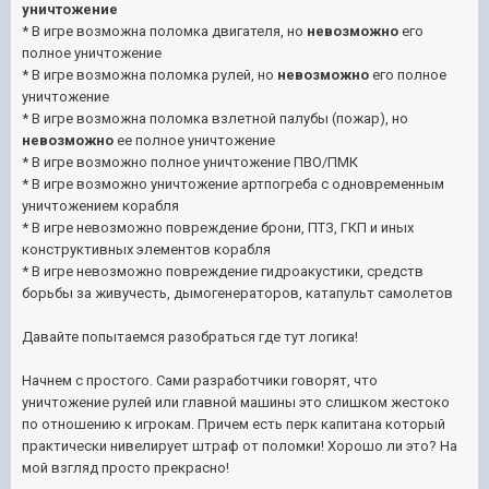
уничтожение
* В игре возможна поломка двигателя, но
невозможно
его
полное уничтожение
* В игре возможна поломка рулей, но
невозможно
его полное
уничтожение
* В игре возможна поломка взлетной палубы (пожар), но
невозможно
ее полное уничтожение
* В игре возможно полное уничтожение ПВО/ПМК
* В игре возможно уничтожение артпогреба с одновременным
уничтожением корабля
* В игре невозможно повреждение брони, ПТЗ, ГКП и иных
конструктивных элементов корабля
* В игре невозможно повреждение гидроакустики, средств
борьбы за живучесть, дымогенераторов, катапульт самолетов
Давайте попытаемся разобраться где тут логика!
Начнем с простого. Сами разработчики говорят, что
уничтожение рулей или главной машины это слишком жестоко
по отношению к игрокам. Причем есть перк капитана который
практически нивелирует штраф от поломки! Хорошо ли это? На
мой взгляд просто прекрасно!