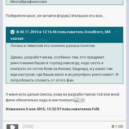
Многабукафнеослил.
Поберегите мозг, не читайте форум;) Излишне это все...
В 05.11.2015 в 12:16:06 пользователь Deadborn_MK
сказал:
Логика и геймплей это конечно разные понятия.
Думаю, разработчикам, особенно тем, кто придумал
уничтожение башен и торпед навсегда, надо сесть и
поиграть по сотне боев на Изюме, Хацухару, и у каких там
еще кактусов, где башен мало и их регулярно уничтожают. И
попробовать словить от этого фан.
У меня есть целый список, кому из разработчиков той или иной
фичи обязательно надо в нее поиграть
))
Изменено
5 ноя 2015, 12:22:57
пользователем Folk
[ONB]
1 202