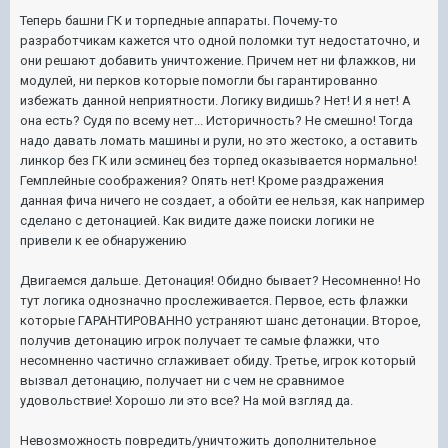
Теперь башни ГК и торпедные аппараты. Почему-то
разработчикам кажется что одной поломки тут недостаточно, и
они решают добавить уничтожение. Причем нет ни флажков, ни
модулей, ни перков которые помогли бы гарантированно
избежать данной неприятности. Логику видишь? Нет! И я нет! А
она есть? Судя по всему нет... Историчность? Не смешно! Тогда
надо давать ломать машины и рули, но это жестоко, а оставить
линкор без ГК или эсминец без торпед оказывается нормально!
Гемплейные соображения? Опять нет! Кроме раздражения
данная фича ничего не создает, а обойти ее нельзя, как например
сделано с детонацией. Как видите даже поиски логики не
привели к ее обнаружению
Двигаемся дальше. Детонация! Обидно бывает? Несомненно! Но
тут логика однозначно прослеживается. Первое, есть флажки
которые ГАРАНТИРОВАННО устраняют шанс детонации. Второе,
получив детонацию игрок получает те самые флажки, что
несомненно частично сглаживает обиду. Третье, игрок который
вызвал детонацию, получает ни с чем не сравнимое
удовольствие! Хорошо ли это все? На мой взгляд да.
Невозможность повредить/уничтожить дополнительное