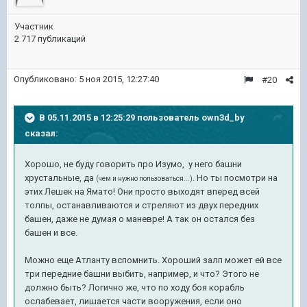
Участник
2 717 публикаций
Опубликовано:
5 ноя 2015, 12:27:40
#20
В 05.11.2015 в 12:25:29 пользователь own3d_by
сказал:
Хорошо, не буду говорить про Изумо, у него башни
хрустальные, да
. Но ты посмотри на
(чем и нужно пользоваться...)
этих Лешек на Ямато! Они просто выходят вперед всей
толпы, останавливаются и стреляют из двух передних
башен, даже не думая о маневре! А так он остался без
башен и все.
Можно еще Атланту вспомнить. Хороший залп может ей все
три передние башни выбить, например, и что? Этого не
должно быть? Логично же, что по ходу боя корабль
ослабевает, лишается части вооружения, если оно