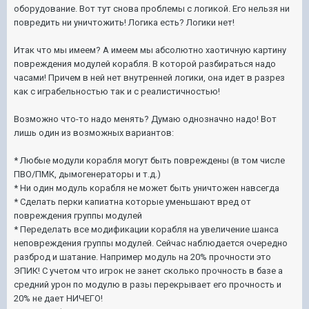
оборудование. Вот тут снова проблемы с логикой. Его нельзя ни
повредить ни уничтожить! Логика есть? Логики нет!
Итак что мы имеем? А имеем мы абсолютно хаотичную картину
повреждения модулей корабля. В которой разбираться надо
часами! Причем в ней нет внутренней логики, она идет в разрез
как с играбельностью так и с реалистичностью!
Возможно что-то надо менять? Думаю однозначно надо! Вот
лишь один из возможных вариантов:
* Любые модули корабля могут быть повреждены (в том числе
ПВО/ПМК, дымогенераторы и т.д.)
* Ни один модуль корабля не может быть уничтожен навсегда
* Сделать перки капиатна которые уменьшают вред от
повреждения группы модулей
* Переделать все модификации корабля на увеличение шанса
неповреждения группы модулей. Сейчас наблюдается очередно
разброд и шатание. Например модуль на 20% прочности это
ЭПИК! С учетом что игрок не занет сколько прочность в базе а
средний урон по модулю в разы перекрывает его прочность и
20% не дает НИЧЕГО!