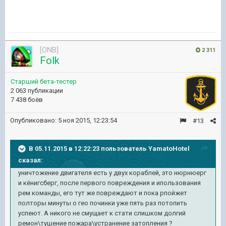
[ONB]
2 311
Folk
Старший бета-тестер
2 063 публикации
7 438 боёв
Опубликовано:
5 ноя 2015, 12:23:54
#13
В 05.11.2015 в 12:22:23 пользователь YamatoHotel
сказал:
уничтожение двигателя есть у двух кораблей, это нюрнюерг
и кёнигсберг, после первого повреждения и ипользования
рем команды, его тут же повреждают и пока рпойжет
полторы минуты о гео починки уже пять раз потопить
успеют. А никого не смущает к стати слишком долгий
ремон\тушение пожара\устранение затопления ?