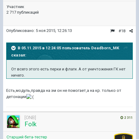
Участник
2 717 публикаций
Опубликовано:
5 ноя 2015, 12:26:13
#18
В 05.11.2015 в 12:24:05 пользователь Deadborn_MK
сказал:
От всего этого есть перки и флаги. А от уничтожения ГК нет
ничего.
Есть,модуль,правда на эм он не помогает,а на кр. только от
детонации
[ONB]
2 311
Folk
Старший бета-тестер