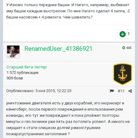
У Изюмо только передние башни. И Нагато, например, выбивает
ему башни каждым выстрелом. По мне Нагато сделал 4 залпа, -2
башни насовсем + 4 ремонта. Чем шевелить?
1
RenamedUser_41386921
465
Старший бета-тестер
1 572 публикации
909 боёв
Опубликовано:
5 ноя 2015, 12:22:23
#11
уничтожение двигателя есть у двух кораблей, это нюрнюерг и
кёнигсберг, после первого повреждения и ипользования рем
команды, его тут же повреждают и пока рпойжет полторы
минуты о гео починки уже пять раз потопить успеют. А никого не
смущает к стати слишком долгий ремон\тушение
пожара\устранение затопления ?