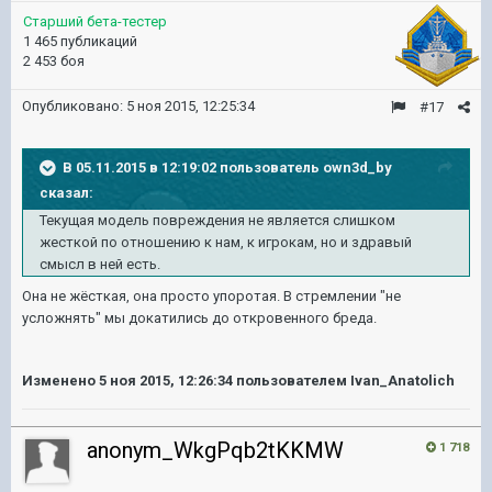
Старший бета-тестер
1 465 публикаций
2 453 боя
Опубликовано:
5 ноя 2015, 12:25:34
#17
В 05.11.2015 в 12:19:02 пользователь own3d_by
сказал:
Текущая модель повреждения не является слишком
жесткой по отношению к нам, к игрокам, но и здравый
смысл в ней есть.
Она не жёсткая, она просто упоротая. В стремлении "не
усложнять" мы докатились до откровенного бреда.
Изменено
5 ноя 2015, 12:26:34
пользователем Ivan_Anatolich
anonym_WkgPqb2tKKMW
1 718