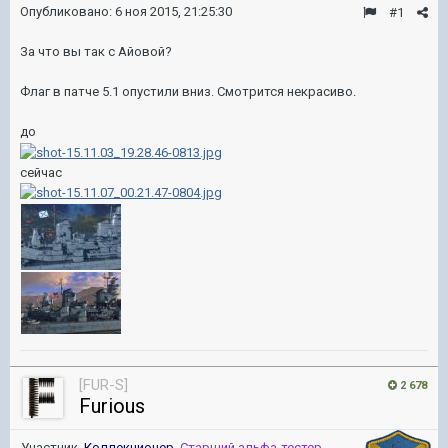
Опубликовано:
6 ноя 2015, 21:25:30
#1
За что вы так с Айовой?
Флаг в патче 5.1 опустили вниз. Смотрится некрасиво.
до
сейчас
[FUR-S]
2 678
Furious
Участник,
Коллекционер
,
Старший альфа-тестер