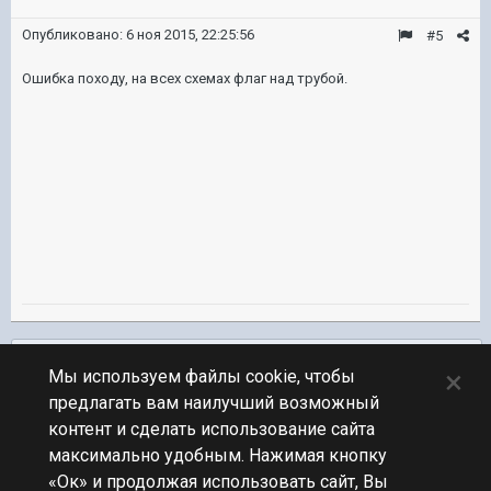
Опубликовано:
6 ноя 2015, 22:25:56
#5
Ошибка походу, на всех схемах флаг над трубой.
Подписчики
0
×
Мы используем файлы cookie, чтобы
предлагать вам наилучший возможный
ПЕРЕЙТИ К СПИСКУ ТЕМ
контент и сделать использование сайта
Фидбек
максимально удобным. Нажимая кнопку
«Ок» и продолжая использовать сайт, Вы