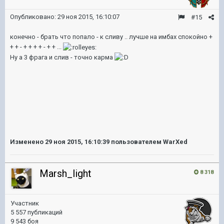
Опубликовано:
29 ноя 2015, 16:10:07
#15
конечно - брать что попало - к сливу .. лучше на имбах спокойно +
+ + - + + + + - + + ...
Ну а 3 фрага и слив - точно карма
Изменено
29 ноя 2015, 16:10:39
пользователем WarXed
Marsh_light
8 318
Участник
5 557 публикаций
9 543 боя