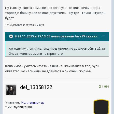
Ну тысячу щас на эсминце раз плюнуть - захват точки + пара
торпед в бочину или захват двух точек - Ну три - точно штукарь
будет
17:23 Добавлено спустя 0 минут
В 29.11.2015 в 17:13:05 пользователь lora77 сказал:
сегодня куплен кливленд -подгорело ,не удалось сбить х2 за
3часа ,жаль времени потярянного
Клив имба - учитесь играть на нем - выкачивайте в топ, рули
обязательно - эсминцы не дремлют а он очень жирный
del_13058122
1 854
Участник,
Коллекционер
2 278 публикаций