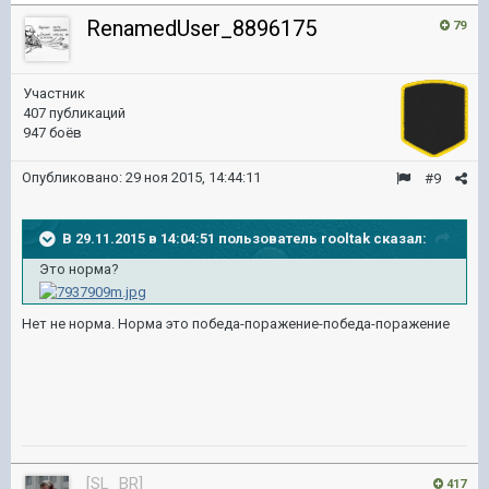
RenamedUser_8896175
79
Участник
407 публикаций
947 боёв
Опубликовано:
29 ноя 2015, 14:44:11
#9
В 29.11.2015 в 14:04:51 пользователь rooltak сказал:
Это норма?
Нет не норма. Норма это победа-поражение-победа-поражение
[SL_BR]
417