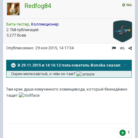
Redfog84
966
Бета-тестер
,
Коллекционер
2 768 публикаций
5 277 боёв
Опубликовано:
29 ноя 2015, 14:17:34
#6
В 29.11.2015 в 14:16:12 пользователь Bonoka сказал:
Снрин мелкоавтый, о чём он там?
Там крик души измученного эсминцевода, который безнадёжно
тащит
1