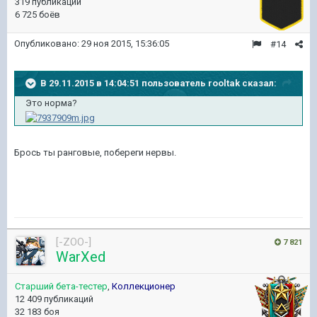
319 публикаций
6 725 боёв
Опубликовано:
29 ноя 2015, 15:36:05
#14
В 29.11.2015 в 14:04:51 пользователь rooltak сказал:
Это норма?
Брось ты ранговые, побереги нервы.
[-ZOO-]
7 821
WarXed
Старший бета-тестер
,
Коллекционер
12 409 публикаций
32 183 боя