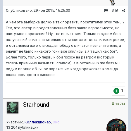
Опубликовано:
29 ноя 2015, 16:26:00
#16
А чем эта выборка должна так поразить посетителей этой темы?
Тем, что автор в представленных боях занял первое место, но
наступило поражение? Ну... не впечатляет. Только в одном бою
полученный опыт значительно отличается от остальных игроков,
в остальном же его вклад в победу отличатся незначительно, а
значит не было никакого "они все слились, а я тащил как бог".
Более того, только первый бой похож на разгром (который
теперь привычно называть сливом), а в остальных же боях мы
видим вполне обычное поражение, когда вражеская команда
оказалась просто сильнее.
1
Starhound
14 714
Участник,
Коллекционер
,
Око
13 204 публикации