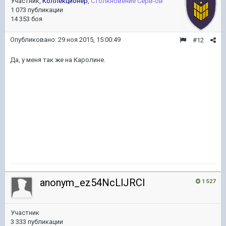
Участник,
Коллекционер
,
Столкновение Серв-ов
1 073 публикации
14 353 боя
Опубликовано:
29 ноя 2015, 15:00:49
#12
Да, у меня так же на Каролине.
anonym_ez54NcLlJRCl
1 527
Участник
3 333 публикации