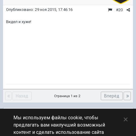
Опубликовано:
29 ноя 2015, 17:46:16
#20
Видел и хуже!
Назад
Вперёд
Страница 1 из 2
Подписчики
0
×
Мы используем файлы cookie, чтобы
предлагать вам наилучший возможный
ПЕРЕЙТИ К СПИСКУ ТЕМ
контент и сделать использование сайта
Обсуждение Мира Кораблей