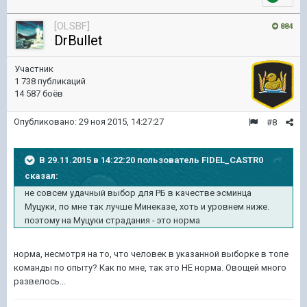
[OLSBF]
884
DrBullet
Участник
1 738 публикаций
14 587 боёв
Опубликовано:
29 ноя 2015, 14:27:27
#8
В 29.11.2015 в 14:22:20 пользователь FIDEL_CASTR0
сказал:
не совсем удачный выбор для РБ в качестве эсминца
Муцуки, по мне так лучше Минеказе, хоть и уровнем ниже.
поэтому на Муцуки страдания - это норма
норма, несмотря на то, что человек в указанной выборке в топе
команды по опыту? Как по мне, так это НЕ норма. Овощей много
развелось...