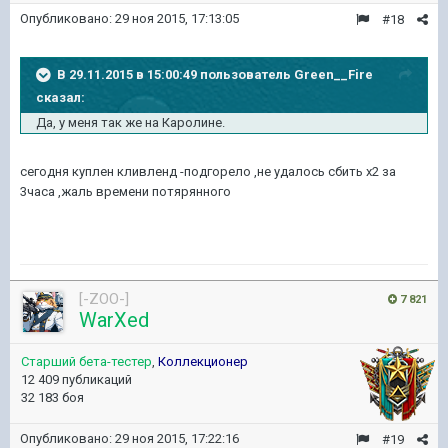
Опубликовано:
29 ноя 2015, 17:13:05
#18
В 29.11.2015 в 15:00:49 пользователь Green__Fire
сказал:
Да, у меня так же на Каролине.
сегодня куплен кливленд -подгорело ,не удалось сбить х2 за
3часа ,жаль времени потярянного
[-ZOO-]
7 821
WarXed
Старший бета-тестер
,
Коллекционер
12 409 публикаций
32 183 боя
Опубликовано:
29 ноя 2015, 17:22:16
#19