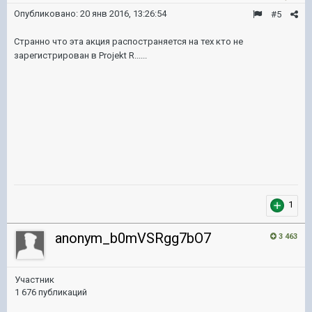
Опубликовано:
20 янв 2016, 13:26:54
#5
Странно что эта акция распостраняется на тех кто не
зарегистрирован в Projekt R......
1
anonym_b0mVSRgg7bO7
3 463
Участник
1 676 публикаций