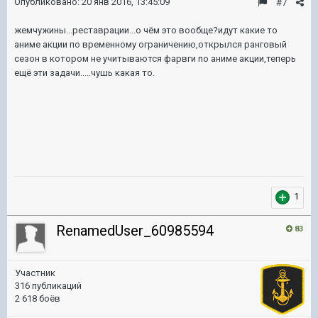
Опубликовано:
20 янв 2016, 13:45:09
#7
жемчужины...реставрации...о чём это вообще?идут какие то
аниме акции по временному ограничению,открылся ранговый
сезон в котором не учитываются фарвги по аниме акции,теперь
ещё эти задачи.....чушь какая то.
1
RenamedUser_60985594
83
Участник
316 публикаций
2 618 боёв