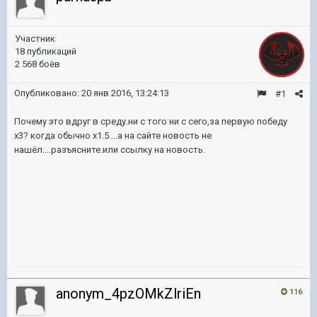
Участник
18 публикаций
2 568 боёв
Опубликовано:
20 янв 2016, 13:24:13
#1
Почему это вдруг в среду.ни с того ни с сего,за первую победу
х3? когда обычно х1.5....а на сайте новость не
нашёл....разъясните.или ссылку на новость.
anonym_4pzOMkZlriEn
116