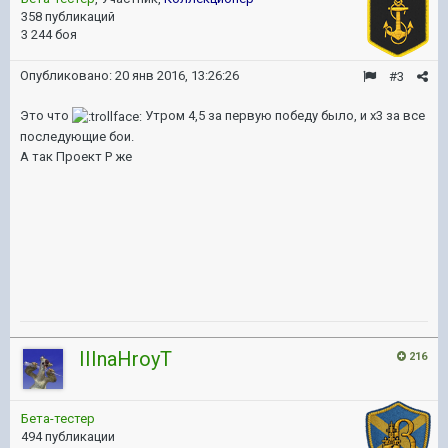
358 публикаций
3 244 боя
Опубликовано:
20 янв 2016, 13:26:26
#3
Это что
Утром 4,5 за первую победу было, и х3 за все
последующие бои.
А так Проект Р же
IIInaHroyT
216
Бета-тестер
494 публикации