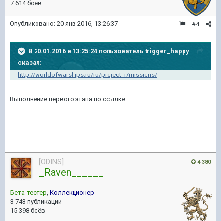
7 614 боёв
Опубликовано:
20 янв 2016, 13:26:37
#4
В 20.01.2016 в 13:25:24 пользователь trigger_happy
сказал:
http://worldofwarships.ru/ru/project_r/missions/
Выполнение первого этапа по ссылке
[ODINS]
4 380
_Raven______
Бета-тестер
,
Коллекционер
3 743 публикации
15 398 боёв