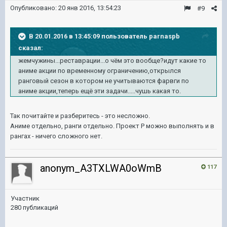
Опубликовано:
20 янв 2016, 13:54:23
#9
В 20.01.2016 в 13:45:09 пользователь parnaspb
сказал:
жемчужины...реставрации...о чём это вообще?идут какие то
аниме акции по временному ограничению,открылся
ранговый сезон в котором не учитываются фарвги по
аниме акции,теперь ещё эти задачи.....чушь какая то.
Так почитайте и разберитесь - это несложно.
Аниме отдельно, ранги отдельно. Проект Р можно выполнять и в
рангах - ничего сложного нет.
anonym_A3TXLWA0oWmB
117
Участник
280 публикаций