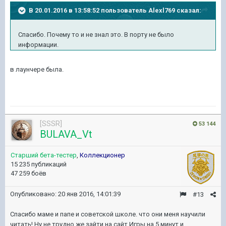
В 20.01.2016 в 13:58:52 пользователь Alexl769 сказал:
Спасибо. Почему то и не знал это. В порту не было
информации.
в лаунчере была.
[SSSR]
53 144
BULAVA_Vt
Старший бета-тестер
,
Коллекционер
15 235 публикаций
47 259 боёв
Опубликовано:
20 янв 2016, 14:01:39
#13
Спасибо маме и папе и советской школе. что они меня научили
читать! Ну не трудно же зайти на сайт Игры на 5 минут и