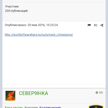
Участник
230 публикаций
Опубликовано:
20 янв 2016, 13:25:24
#2
http://worldofwarships.ru/ru/project_r/missions/
CEBEP9lHKA
121
Бета-тестер
, Участник,
Коллекционер