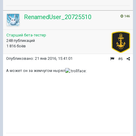
RenamedUser_20725510
146
Старший бета-тестер
248 публикаций
1 816 боёв
Опубликовано:
21 янв 2016, 15:41:01
#6
А может он за жемчугом нырял