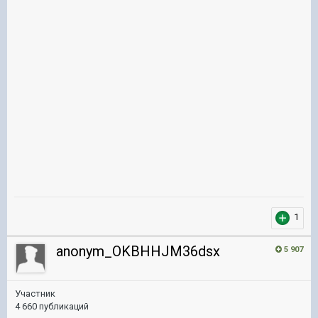
1
anonym_OKBHHJM36dsx
5 907
Участник
4 660 публикаций