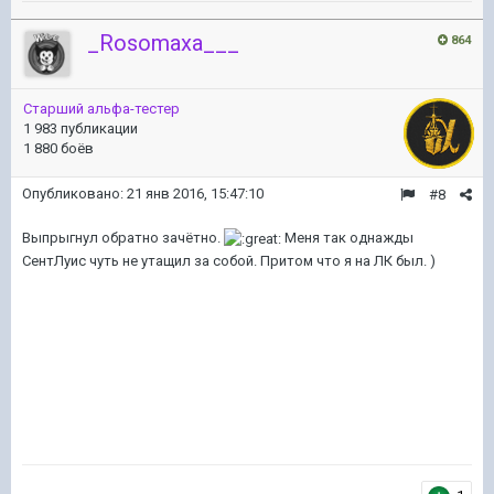
_Rosomaxa___
864
Старший альфа-тестер
1 983 публикации
1 880 боёв
Опубликовано:
21 янв 2016, 15:47:10
#8
Выпрыгнул обратно зачётно.
Меня так однажды
СентЛуис чуть не утащил за собой. Притом что я на ЛК был. )