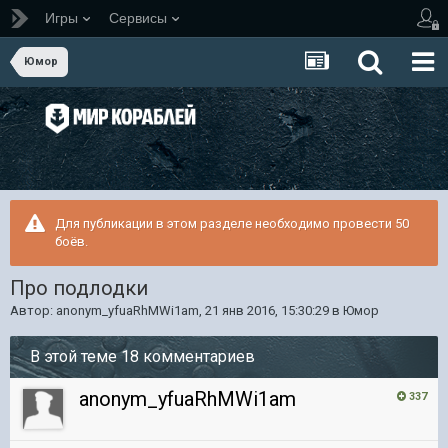
Игры
Сервисы
Юмор
Для публикации в этом разделе необходимо провести 50
боёв.
Про подлодки
Автор:
anonym_yfuaRhMWi1am
,
21 янв 2016, 15:30:29
в
Юмор
В этой теме 18 комментариев
anonym_yfuaRhMWi1am
337