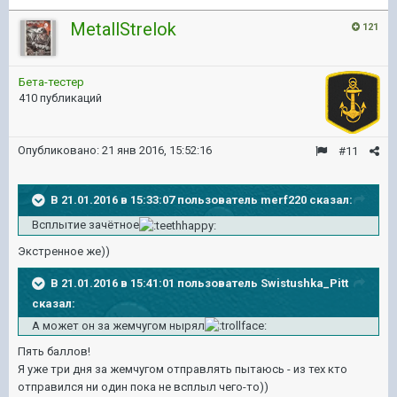
MetallStrelok
121
Бета-тестер
410 публикаций
Опубликовано:
21 янв 2016, 15:52:16
#11
В 21.01.2016 в 15:33:07 пользователь merf220 сказал:
Всплытие зачётное
Экстренное же))
В 21.01.2016 в 15:41:01 пользователь Swistushka_Pitt
сказал:
А может он за жемчугом нырял
Пять баллов!
Я уже три дня за жемчугом отправлять пытаюсь - из тех кто
отправился ни один пока не всплыл чего-то))