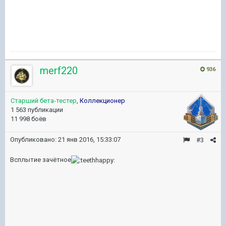
merf220
936
Старший бета-тестер
,
Коллекционер
1 563 публикации
11 998 боёв
Опубликовано:
21 янв 2016, 15:33:07
#3
Всплытие зачётное