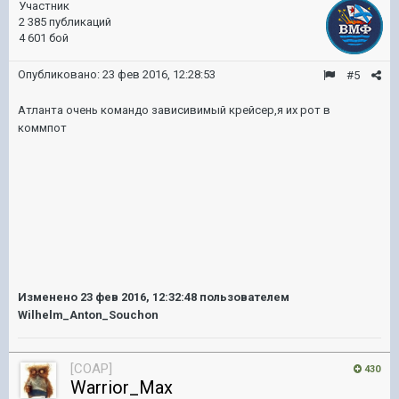
Участник
2 385 публикаций
4 601 бой
Опубликовано:
23 фев 2016, 12:28:53
#5
Атланта очень командо зависивимый крейсер,я их рот в
коммпот
Изменено
23 фев 2016, 12:32:48
пользователем
Wilhelm_Anton_Souchon
[COAP]
430
Warrior_Max