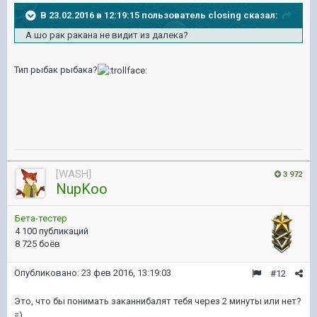
В 23.02.2016 в 12:19:15 пользователь closing сказал:
А шо рак ракана не видит из далека?
Тип рыбак рыбака?
[WASH]
3 972
NupKoo
Бета-тестер
4 100 публикаций
8 725 боёв
Опубликовано:
23 фев 2016, 13:19:03
#12
Это, что бы понимать заканнибалят тебя через 2 минуты или нет?
=)