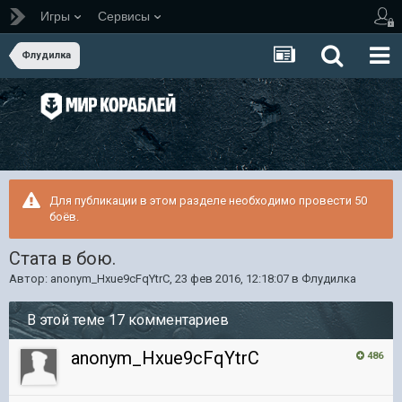
Игры
Сервисы
Флудилка
Для публикации в этом разделе необходимо провести 50
боёв.
Стата в бою.
Автор:
anonym_Hxue9cFqYtrC
,
23 фев 2016, 12:18:07
в
Флудилка
В этой теме 17 комментариев
anonym_Hxue9cFqYtrC
486