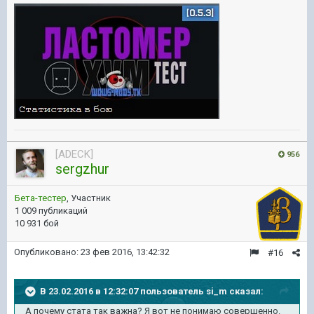
[ADECK]
956
sergzhur
Бета-тестер
, Участник
1 009 публикаций
10 931 бой
Опубликовано:
23 фев 2016, 13:42:32
#16
В 23.02.2016 в 12:32:07 пользователь si_m сказал:
А почему стата так важна? Я вот не понимаю совершенно.