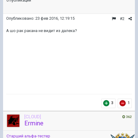
0 публикаций
Опубликовано:
23 фев 2016, 12:19:15
#2
А шо рак ракана не видит из далека?
3
1
[CLOUD]
362
Ermine
Старший альфа-тестер