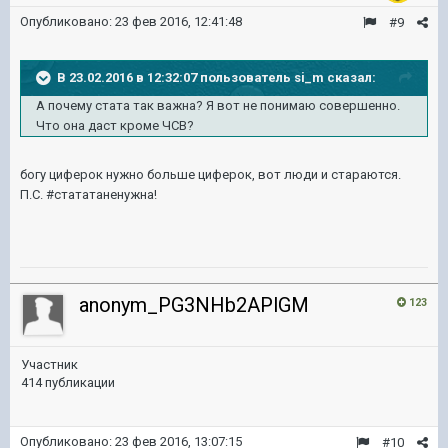
Опубликовано:
23 фев 2016, 12:41:48
#9
В 23.02.2016 в 12:32:07 пользователь si_m сказал:
А почему стата так важна? Я вот не понимаю совершенно.
Что она даст кроме ЧСВ?
богу циферок нужно больше циферок, вот люди и стараются.
П.С. #стататаненужна!
anonym_PG3NHb2APlGM
123
Участник
414 публикации
Опубликовано:
23 фев 2016, 13:07:15
#10