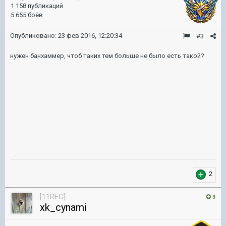
1 158 публикаций
5 655 боёв
Опубликовано:
23 фев 2016, 12:20:34
#3
нужен банхаммер, чтоб таких тем больше не было есть такой?
2
[11REG]
3
xk_cynami