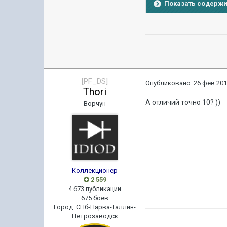
Показать содерж
[PF_DS]
Опубликовано:
26 фев 201
Thori
А отличий точно 10? ))
Ворчун
Коллекционер
2 559
4 673 публикации
675 боёв
Город
:
СПб-Нарва-Таллин-
Петрозаводск