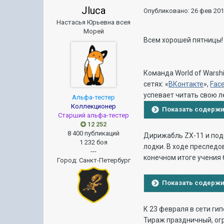
Jluca
Опубликовано:
26 фев 201
Настасья Юрьевна всея
Морей
Всем хорошей пятницы
Команда World of Warsh
сетях: «
ВКонтакте
»,
Fac
успевает читать свою л
Альфа-тестер
Коллекционер
Показать содерж
Старший альфа-тестер
12 252
8 400 публикаций
Дирижабль ZX-11 и подв
1 232 боя
лодки. В ходе преследо
---
конечном итоге учения 
Город
:
Санкт-Петербург
Показать содерж
К 23 февраля в сети ги
Тираж праздничный, ог