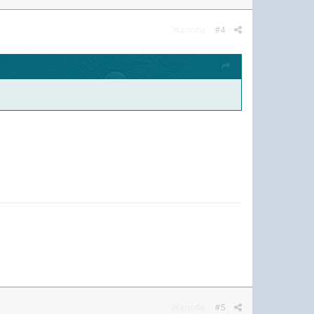
Жалоба
#4
Жалоба
#5