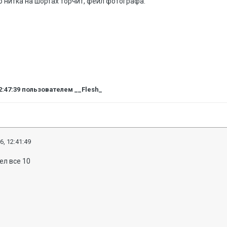
то нитка на шортах торчит, фейл фотографа.
2:47:39
пользователем __Flesh_
6, 12:41:49
ел все 10