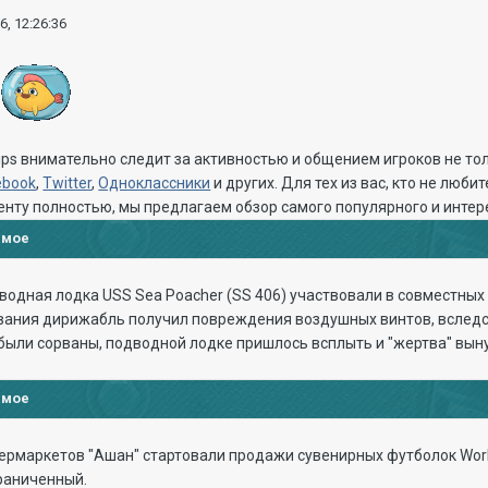
6, 12:26:36
!
ips внимательно следит за активностью и общением игроков не то
ebook
,
Twitter
,
Одноклассники
и других. Для тех из вас, кто не люби
енту полностью, мы предлагаем обзор самого популярного и интере
имое
одная лодка USS Sea Poacher (SS 406) участвовали в совместных
вания дирижабль получил повреждения воздушных винтов, вследст
были сорваны, подводной лодке пришлось всплыть и "жертва" выну
имое
пермаркетов "Ашан" стартовали продажи сувенирных футболок World
раниченный.