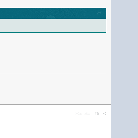
Жалоба
#6
.