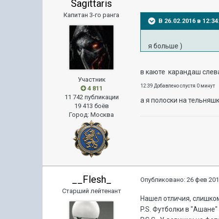
Sagittaris
Капитан 3-го ранга
В 26.02.2016 в 12:3
я больше )
в каюте карандаш слева
Участник
12:39 Добавлено спустя 0 минут
4 811
11 742 публикации
а я полоски на тельняш
19 413 боёв
Город
:
Москва
__Flesh_
Опубликовано:
26 фев 201
Старший лейтенант
Нашел отличия, слишком
P.S. Футболки в "Ашане"