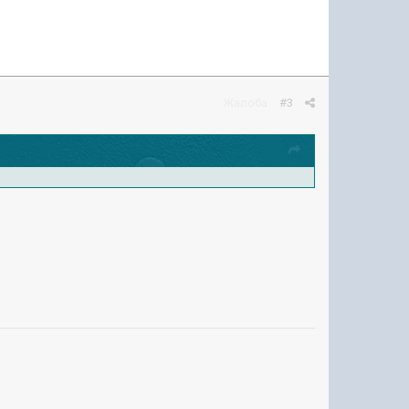
Жалоба
#3