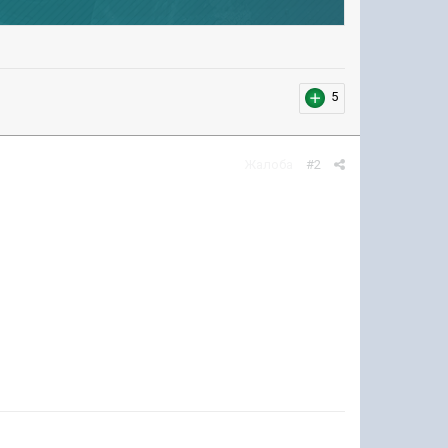
5
Жалоба
#2