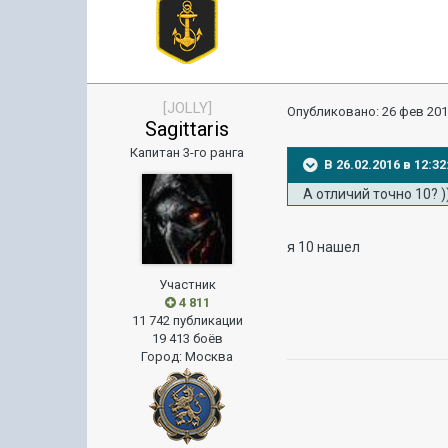
[JOLLY]
Опубликовано:
26 фев 201
Sagittaris
Капитан 3-го ранга
В 26.02.2016 в 12:3
А отличий точно 10? )
я 10 нашел
Участник
4 811
11 742 публикации
19 413 боёв
Город
:
Москва