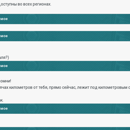
Доступны во всех регионах.
имое
имое
аля?)
имое
помни!
сячах километров от тебя, прямо сейчас, лежит под километровым 
к.
имое