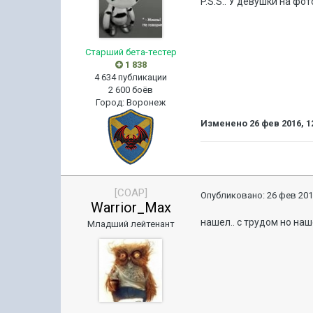
P.S.S.. У девушки на фо
Старший бета-тестер
1 838
4 634 публикации
2 600 боёв
Город
:
Воронеж
Изменено
26 фев 2016, 1
[COAP]
Опубликовано:
26 фев 201
Warrior_Max
нашел.. с трудом но наш
Младший лейтенант