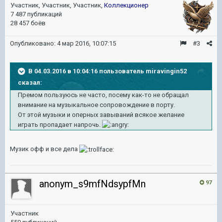
Участник, Участник, Участник,
Коллекционер
7 487 публикаций
28 457 боёв
Опубликовано:
4 мар 2016, 10:07:15
#3
В 04.03.2016 в 10:04:16 пользователь miravingin52
сказал:
Премом пользуюсь не часто, посему как-то не обращал
внимание на музыкальное сопровождение в порту.
От этой музыки и оперных завываний всякое желание
играть пропадает напрочь.
Музик офф и все дела
anonym_s9mfNdsypfMn
97
Участник