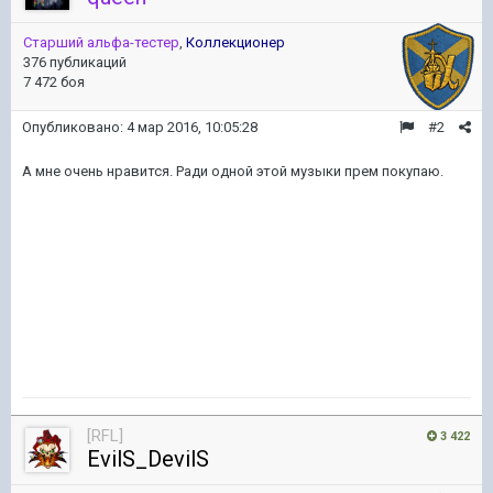
Старший альфа-тестер
,
Коллекционер
376 публикаций
7 472 боя
Опубликовано:
4 мар 2016, 10:05:28
#2
А мне очень нравится. Ради одной этой музыки прем покупаю.
[RFL]
3 422
EvilS_DevilS