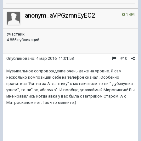
anonym_aVPGzmnEyEC2
1 494
Участник
4 855 публикаций
Опубликовано:
4 мар 2016, 11:01:58
#10
Музыкальное сопровождение очень даже на уровне. Я сам
несколько композиций себе на телефон скачал. Особенно
нравиться "Битва за Атлантику" с мотивчиком то ли " дубинушка
ухнем", то ли" эх, яблочко". И вообще, уважаймый Мировингин! Вы
мне нравились когда авка у вас была с Патриком Старом. А с
Матроскином нет. Так что меняйте!)