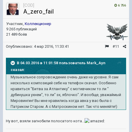
[COD]
6 756
A_zero_fail
Участник,
Коллекционер
9 265 публикаций
21 489 боёв
Опубликовано:
4 мар 2016, 11:33:41
#11
В 04.03.2016 в 11:01:58 пользователь Mark_Ayn
сказал:
Музыкальное сопровождение очень даже на уровне. Я сам
несколько композиций себе на телефон скачал. Особенно
нравиться "Битва за Атлантику" с мотивчиком то ли "
дубинушка ухнем", то ли" эх, яблочко". И вообще, уважаймый
Мировингин! Вы мне нравились когда авка у вас была с
Патриком Старом. А с Матроскином нет. Так что меняйте!)
Ну вот, взяли загнобили полосатого кота...