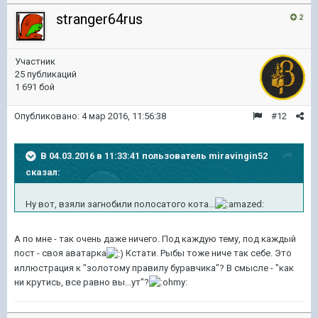
stranger64rus
2
Участник
25 публикаций
1 691 бой
Опубликовано:
4 мар 2016, 11:56:38
#12
В 04.03.2016 в 11:33:41 пользователь miravingin52
сказал:
Ну вот, взяли загнобили полосатого кота...
А по мне - так очень даже ничего. Под каждую тему, под каждый
пост - своя аватарка
Кстати. Рыбы тоже ниче так себе. Это
иллюстрация к "золотому правилу буравчика"? В смысле - "как
ни крутись, все равно вы...ут"?