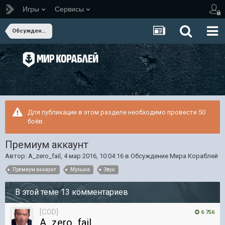
Игры
Сервисы
Обсуждение Мира Кораблей
Для публикации в этом разделе необходимо провести 50
боёв.
Премиум аккаунт
Автор:
A_zero_fail
,
4 мар 2016, 10:04:16
в
Обсуждение Мира Кораблей
Премиум аккаунт
Музыка
Звук
В этой теме 13 комментариев
[COD]
6 756
A_zero_fail