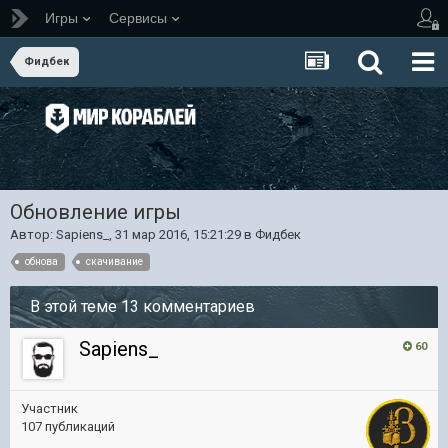
Игры
Сервисы
Фидбек
Обновление игры
Автор:
Sapiens_
,
31 мар 2016, 15:21:29
в
Фидбек
обнова
скачивание
В этой теме 13 комментариев
Sapiens_
60
Участник
107 публикаций