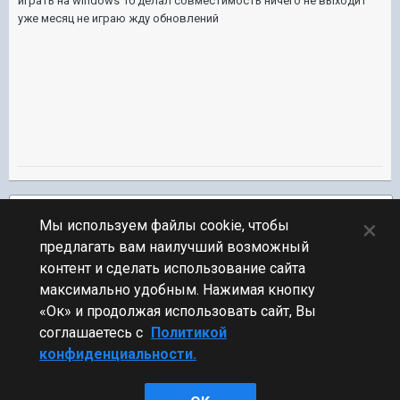
играть на windows 10 делал совместимость ничего не выходит
уже месяц не играю жду обновлений
Подписчики
2
×
Мы используем файлы cookie, чтобы
предлагать вам наилучший возможный
ПЕРЕЙТИ К СПИСКУ ТЕМ
контент и сделать использование сайта
Фидбек
максимально удобным. Нажимая кнопку
«Ок» и продолжая использовать сайт, Вы
соглашаетесь с
Политикой
конфиденциальности.
Стиль