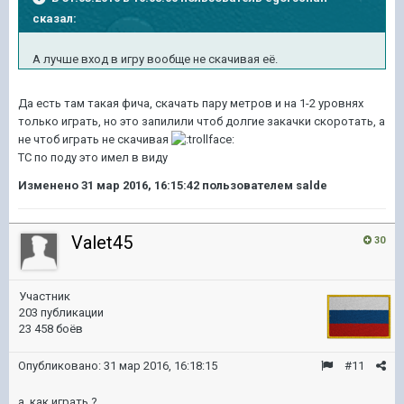
сказал:
А лучше вход в игру вообще не скачивая её.
Да есть там такая фича, скачать пару метров и на 1-2 уровнях
только играть, но это запилили чтоб долгие закачки скоротать, а
не чтоб играть не скачивая
ТС по поду это имел в виду
Изменено
31 мар 2016, 16:15:42
пользователем salde
Valet45
30
Участник
203 публикации
23 458 боёв
Опубликовано:
31 мар 2016, 16:18:15
#11
а как играть ?