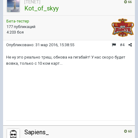
[TENET]
66
Kot_of_skyy
Бета-тестер
177 публикаций
4 203 боя
Опубликовано:
31 мар 2016, 15:38:55
#4
Не ну это реально треш, обнова на гигабайт! У нас скоро будет
вовка, только с 10 ком карт...
Sapiens_
60